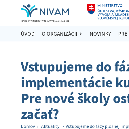
ÚVOD
O ORGANIZÁCII
NOVINKY
PRE
Vstupujeme do fá
implementácie ku
Pre nové školy os
začať?
Domov
›
Aktuality
›
Vstupujeme do fázy plošnej impl