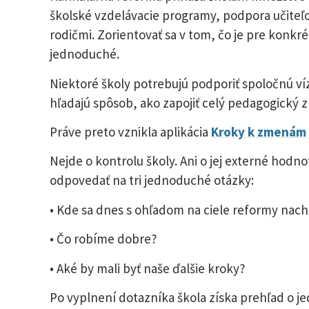
školské vzdelávacie programy, podpora učiteľo
rodičmi. Zorientovať sa v tom, čo je pre konkré
jednoduché.
Niektoré školy potrebujú podporiť spoločnú ví
hľadajú spôsob, ako zapojiť celý pedagogický zb
Práve preto vznikla aplikácia
Kroky k zmenám v
Nejde o kontrolu školy. Ani o jej externé hodn
odpovedať na tri jednoduché otázky:
• Kde sa dnes s ohľadom na ciele reformy na
• Čo robíme dobre?
• Aké by mali byť naše ďalšie kroky?
Po vyplnení dotazníka škola získa prehľad o je