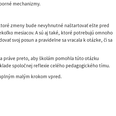
dporné mechanizmy.
ktoré zmeny bude nevyhnutné naštartovať ešte pred
iekoľko mesiacov. A sú aj také, ktoré potrebujú omnoho
edovať svoj posun a pravidelne sa vracala k otázke, či sa
a práve preto, aby školám pomohla túto otázku
lade spoločnej reflexie celého pedagogického tímu.
luplným malým krokom vpred.