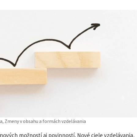
lia, Zmeny v obsahu a formách vzdelávania
ových možností aj povinností. Nové ciele vzdelávania,