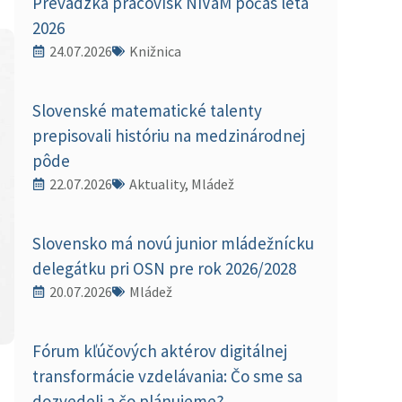
Prevádzka pracovísk NIVaM počas leta
2026
24.07.2026
Knižnica
Slovenské matematické talenty
prepisovali históriu na medzinárodnej
pôde
22.07.2026
Aktuality, Mládež
Slovensko má novú junior mládežnícku
delegátku pri OSN pre rok 2026/2028
20.07.2026
Mládež
Fórum kľúčových aktérov digitálnej
transformácie vzdelávania: Čo sme sa
dozvedeli a čo plánujeme?