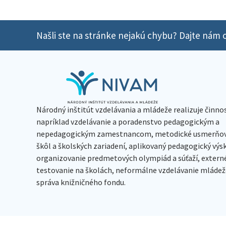
Našli ste na stránke nejakú chybu? Dajte nám o
Národný inštitút vzdelávania a mládeže realizuje činno
napríklad vzdelávanie a poradenstvo pedagogickým a
nepedagogickým zamestnancom, metodické usmerňov
škôl a školských zariadení, aplikovaný pedagogický vý
organizovanie predmetových olympiád a súťaží, extern
testovanie na školách, neformálne vzdelávanie mládeže
správa knižničného fondu.