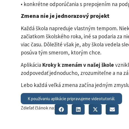
• konkrétne odporúčania s prepojením na po
Zmena nie je jednorazový projekt
Každá škola napreduje vlastným tempom. Nie
začiatkom školského roka, iné sa podaria za n
viac času. Dôležité však je, aby škola vedela sl
posúva tým smerom, ktorým chce.
Aplikácia
Kroky k zmenám v našej škole
vznikl
zodpovedať jednoducho, zrozumiteľne a na zák
Lebo každá veľká zmena začína jedným zmys
K používaniu aplikácie pripravujeme videotutoriál.
Zdieľať článok na: