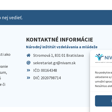
 nej vedieť.
KONTAKTNÉ INFORMÁCIE
Národný inštitút vzdelávania a mládeže
sti ako
Stromová 1, 831 01 Bratislava
sekretariat.gr@nivam.sk
anie
IČO: 00164348
skum,
Na poskytova
ukladanie a/
DIČ: 2020798714
é
umožní spraco
 či
Nesúhlas aleb