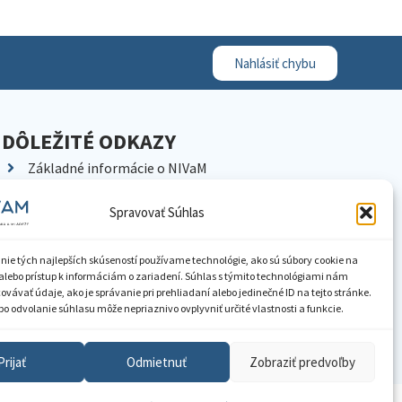
Nahlásiť chybu
DÔLEŽITÉ ODKAZY
Základné informácie o NIVaM
Kontakty
Spravovať Súhlas
Kariéra
Kde nás nájdete
nie tých najlepších skúseností používame technológie, ako sú súbory cookie na
Pracoviská NIVaM
alebo prístup k informáciám o zariadení. Súhlas s týmito technológiami nám
vávať údaje, ako je správanie pri prehliadaní alebo jedinečné ID na tejto stránke.
Dokumenty inštitúcie
o odvolanie súhlasu môže nepriaznivo ovplyvniť určité vlastnosti a funkcie.
Knižnica
Prijať
Odmietnuť
Zobraziť predvoľby