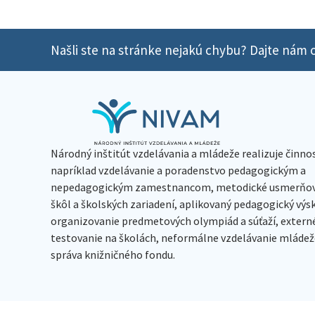
Našli ste na stránke nejakú chybu? Dajte nám o
Národný inštitút vzdelávania a mládeže realizuje činno
napríklad vzdelávanie a poradenstvo pedagogickým a
nepedagogickým zamestnancom, metodické usmerňov
škôl a školských zariadení, aplikovaný pedagogický vý
organizovanie predmetových olympiád a súťaží, extern
testovanie na školách, neformálne vzdelávanie mládeže
správa knižničného fondu.