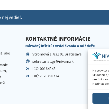
 nej vedieť.
KONTAKTNÉ INFORMÁCIE
Národný inštitút vzdelávania a mládeže
sti ako
Stromová 1, 831 01 Bratislava
sekretariat.gr@nivam.sk
anie
IČO: 00164348
skum,
Na poskytova
ukladanie a/
DIČ: 2020798714
é
umožní spraco
 či
Nesúhlas aleb