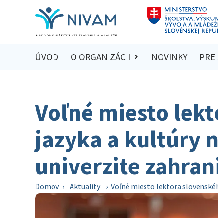
ÚVOD
O ORGANIZÁCII
NOVINKY
PRE
Voľné miesto lek
jazyka a kultúry 
univerzite zahran
Domov
›
Aktuality
›
Voľné miesto lektora slovenského