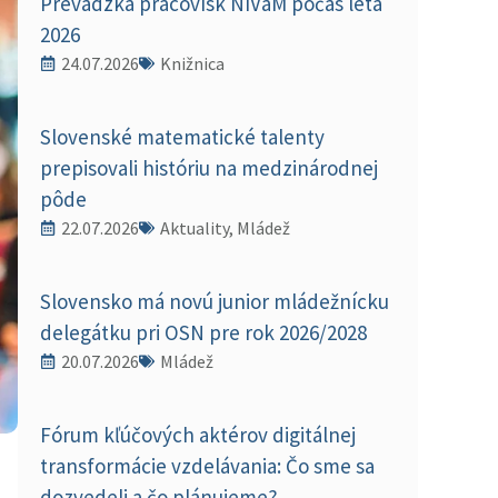
Prevádzka pracovísk NIVaM počas leta
2026
24.07.2026
Knižnica
Slovenské matematické talenty
prepisovali históriu na medzinárodnej
pôde
22.07.2026
Aktuality, Mládež
Slovensko má novú junior mládežnícku
delegátku pri OSN pre rok 2026/2028
20.07.2026
Mládež
Fórum kľúčových aktérov digitálnej
transformácie vzdelávania: Čo sme sa
dozvedeli a čo plánujeme?