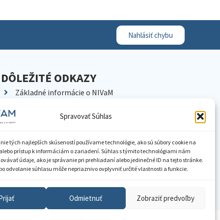
Nahlásiť chybu
DÔLEŽITÉ ODKAZY
Základné informácie o NIVaM
Kontakty
Spravovať Súhlas
Kariéra
Kde nás nájdete
nie tých najlepších skúseností používame technológie, ako sú súbory cookie na
Pracoviská NIVaM
alebo prístup k informáciám o zariadení. Súhlas s týmito technológiami nám
vávať údaje, ako je správanie pri prehliadaní alebo jedinečné ID na tejto stránke.
Dokumenty inštitúcie
o odvolanie súhlasu môže nepriaznivo ovplyvniť určité vlastnosti a funkcie.
Knižnica
Prijať
Odmietnuť
Zobraziť predvoľby