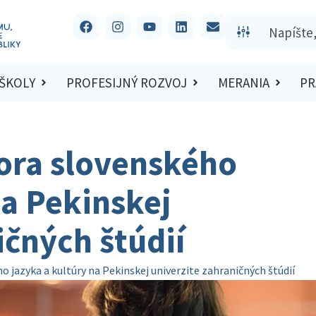
 ŠKOLY
PROFESIJNÝ ROZVOJ
MERANIA
PR
tora slovenského
na Pekinskej
ičných štúdií
 jazyka a kultúry na Pekinskej univerzite zahraničných štúdií