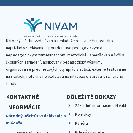
Národný inštitút vzdelávania a mládeže realizuje činnosti ako
napríklad vzdelávanie a poradenstvo pedagogickým a
nepedagogickým zamestnancom, metodické usmerňovanie škôl a
školských zariadení, aplikovaný pedagogický výskum,
organizovanie predmetových olympiád a súťaží, externé testovanie
na školách, neformálne vzdelávanie mládeže či správa knižničného
fondu.
KONTAKTNÉ
DÔLEŽITÉ ODKAZY
Základné informácie o NIVaM
INFORMÁCIE
Kontakty
Národný inštitút vzdelávania a
mládeže
Kariéra
Kde nás nájdete
Stromová 1, 831 01