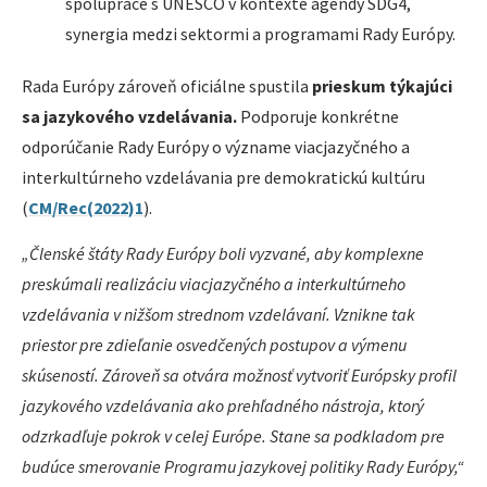
spolupráce s UNESCO v kontexte agendy SDG4,
synergia medzi sektormi a programami Rady Európy.
Rada Európy zároveň oficiálne spustila
prieskum týkajúci
sa jazykového vzdelávania.
Podporuje konkrétne
odporúčanie Rady Európy o význame viacjazyčného a
interkultúrneho vzdelávania pre demokratickú kultúru
(
CM/Rec(2022)1
).
„Členské štáty Rady Európy boli vyzvané, aby komplexne
preskúmali realizáciu viacjazyčného a interkultúrneho
vzdelávania v nižšom strednom vzdelávaní. Vznikne tak
priestor pre zdieľanie osvedčených postupov a výmenu
skúseností. Zároveň sa otvára možnosť vytvoriť Európsky profil
jazykového vzdelávania ako prehľadného nástroja, ktorý
odzrkadľuje pokrok v celej Európe. Stane sa podkladom pre
budúce smerovanie Programu jazykovej politiky Rady Európy,“