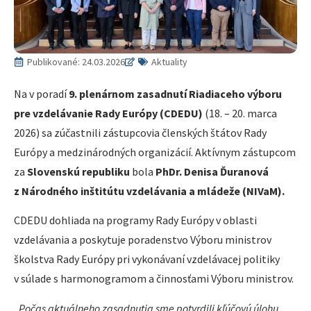
Publikované:
24.03.2026
Aktuality
Na v poradí
9. plenárnom zasadnutí Riadiaceho výboru
pre vzdelávanie Rady Európy (CDEDU)
(18. – 20. marca
2026) sa zúčastnili zástupcovia členských štátov Rady
Európy a medzinárodných organizácií. Aktívnym zástupcom
za
Slovenskú republiku
bola
PhDr. Denisa Ďuranová
z Národného inštitútu vzdelávania a mládeže (NIVaM).
CDEDU dohliada na programy Rady Európy v oblasti
vzdelávania a poskytuje poradenstvo Výboru ministrov
školstva Rady Európy pri vykonávaní vzdelávacej politiky
v súlade s harmonogramom a činnosťami Výboru ministrov.
„Počas aktuálneho zasadnutia sme potvrdili kľúčovú úlohu