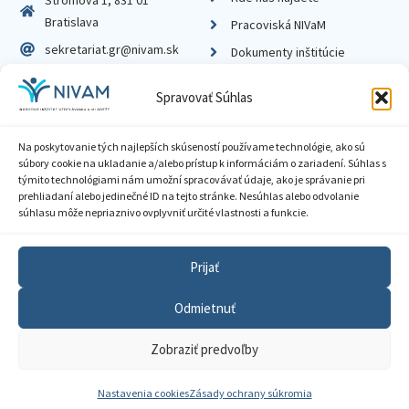
Bratislava
Pracoviská NIVaM
sekretariat.gr@nivam.sk
Dokumenty inštitúcie
IČO: 00164348
Knižnica
Spravovať Súhlas
DIČ: 2020798714
Na poskytovanie tých najlepších skúseností používame technológie, ako sú
súbory cookie na ukladanie a/alebo prístup k informáciám o zariadení. Súhlas s
týmito technológiami nám umožní spracovávať údaje, ako je správanie pri
prehliadaní alebo jedinečné ID na tejto stránke. Nesúhlas alebo odvolanie
Zásady ochrany súkromia
súhlasu môže nepriaznivo ovplyvniť určité vlastnosti a funkcie.
Vyhlásenie o prístupnosti
Prijať
Sprístupnenie informácií
Odmietnuť
Nastavenia cookies
Zobraziť predvoľby
GDPR
© 2026 Národný inštitút vzdelávania a mládeže
Nastavenia cookies
Zásady ochrany súkromia