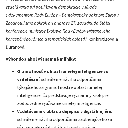
vzdelávania pri posilňovaní demokracie v súlade
s dokumentom Rady Európy
–
Demokratický pakt pre Európu.
Zhodnotili sme pokrok pri príprave 27. zasadnutia Stálej
konferencie ministrov školstva Rady Európy vrátane jeho
koncepčného rámca a tematických oblastí,“
konkretizovala
Ďuranová.
Výbor dosiahol významné míľniky:
Gramotnosť v oblasti umelej inteligencie vo
vzdelávaní
: schválenie návrhu odporúčania
týkajúceho sa gramotnosti v oblasti umelej
inteligencie, čo predstavuje významný krok pre
zodpovedné využívanie umelej inteligencie.
Vzdelávanie v oblasti dejepisu v digitálnej ére
:
schválenie návrhu odporúčania zaoberajúceho sa
výzvami, ako sú digitálna transformácia,