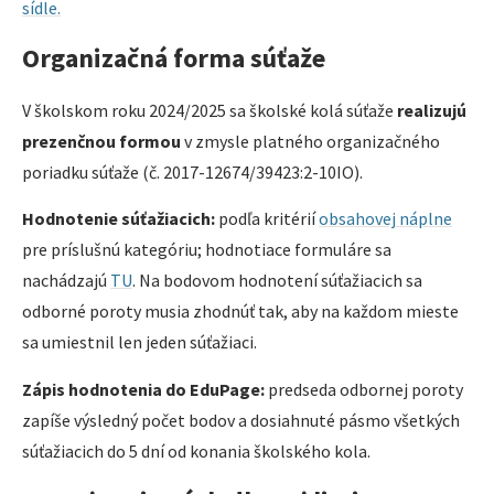
sídle.
Organizačná forma súťaže
V školskom roku 2024/2025 sa školské kolá súťaže
realizujú
prezenčnou formou
v zmysle platného organizačného
poriadku súťaže (č. 2017-12674/39423:2-10IO).
Hodnotenie súťažiacich:
podľa kritérií
obsahovej náplne
pre príslušnú kategóriu; hodnotiace formuláre sa
nachádzajú
TU
. Na bodovom hodnotení súťažiacich sa
odborné poroty musia zhodnúť tak, aby na každom mieste
sa umiestnil len jeden súťažiaci.
Zápis hodnotenia do EduPage:
predseda odbornej poroty
zapíše výsledný počet bodov a dosiahnuté pásmo všetkých
súťažiacich do 5 dní od konania školského kola.