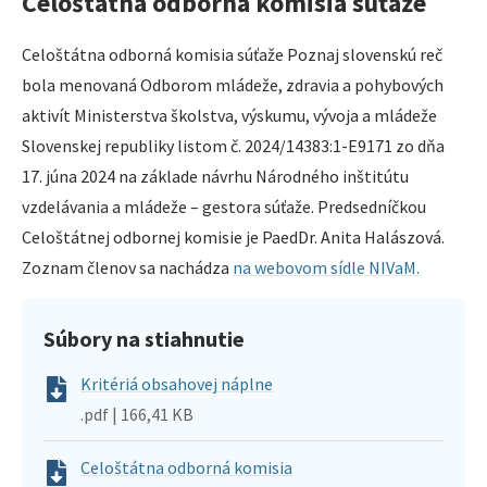
Celoštátna odborná komisia súťaže
Celoštátna odborná komisia súťaže Poznaj slovenskú reč
bola menovaná Odborom mládeže, zdravia a pohybových
aktivít Ministerstva školstva, výskumu, vývoja a mládeže
Slovenskej republiky listom č. 2024/14383:1-E9171 zo dňa
17. júna 2024 na základe návrhu Národného inštitútu
vzdelávania a mládeže – gestora súťaže. Predsedníčkou
Celoštátnej odbornej komisie je PaedDr. Anita Halászová.
Zoznam členov sa nachádza
na webovom sídle NIVaM.
Súbory na stiahnutie
Kritériá obsahovej náplne
.pdf | 166,41 KB
Celoštátna odborná komisia