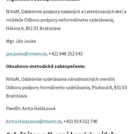
NIVaM, Oddelenie podpory nadaných a talentovaných detí a
mládeže Odboru podpory neformálneho vzdelávania,
Hálova 6, 851 01 Bratislava
Mgr. Ján Josko
jan.josko@nivam.sk
, +421 948 252 543
Obsahovo-metodické zabezpečenie:
NIVaM, Oddelenie vzdelávania národnostných menšín
Odboru podpory formálneho vzdelávania, Pluhová 8, 831 03
Bratislava
PaedDr. Anita Halászová
Anita.Halaszova@nivam.sk
, +421 914 321 740