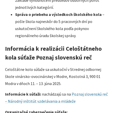
základe vyhodnotení predsedov odborných porôt
jednotlivých kategórií.
Správa o priebehu a výsledkoch školského kola
–
pošle škola najneskôr do 5 pracovných dní po
uskutočnení školského kola podľa pokynov
regionálneho úradu školskej správy.
Informácia k realizácii Celoštátneho
kola súťaže Poznaj slovenskú reč
Celoštátne kolo súťaže sa uskutoční v Strednej odbornej
škole vinársko-ovocinárskej v Modre, Kostolná 3, 900 01
Modra v dňoch 11. – 13. júna 2025.
Informácie k súťaži:
nachádzajú sa na
Poznaj slovenskú reč
– Národný inštitút vzdelávania a mládeže
Organizačné zabezpečenie súťaže: