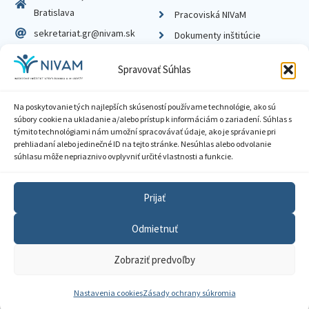
Bratislava
Pracoviská NIVaM
sekretariat.gr@nivam.sk
Dokumenty inštitúcie
IČO: 00164348
Knižnica
Spravovať Súhlas
DIČ: 2020798714
Na poskytovanie tých najlepších skúseností používame technológie, ako sú
súbory cookie na ukladanie a/alebo prístup k informáciám o zariadení. Súhlas s
týmito technológiami nám umožní spracovávať údaje, ako je správanie pri
prehliadaní alebo jedinečné ID na tejto stránke. Nesúhlas alebo odvolanie
Zásady ochrany súkromia
súhlasu môže nepriaznivo ovplyvniť určité vlastnosti a funkcie.
Vyhlásenie o prístupnosti
Prijať
Sprístupnenie informácií
Odmietnuť
Nastavenia cookies
Zobraziť predvoľby
GDPR
© 2026 Národný inštitút vzdelávania a mládeže
Nastavenia cookies
Zásady ochrany súkromia