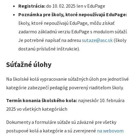
Registrácia:
do 10. 02. 2025 len v EduPage
Poznámka pre školy, ktoré nepoužívajú EduPage:
školy, ktoré nepoužívajú EduPage, môžu získať
zadarmo základnú verziu EduPage s modulom súťaží.
Je potrebné napísať na adresu
sutaze@asc.sk
(školy
dostanú príslušné inštrukcie).
Súťažné úlohy
Na školské kolá vypracovanie súťažných úloh pre jednotlivé
kategórie zabezpečí pedagóg poverený riaditeľom školy.
Termín konania školského kola:
najneskôr 10. februára
2025 vo všetkých kategóriách
Dokumenty a formuláre súťaže sú záväzné pre všetky
postupové kolá a kategórie a sú zverejnené
na webovom