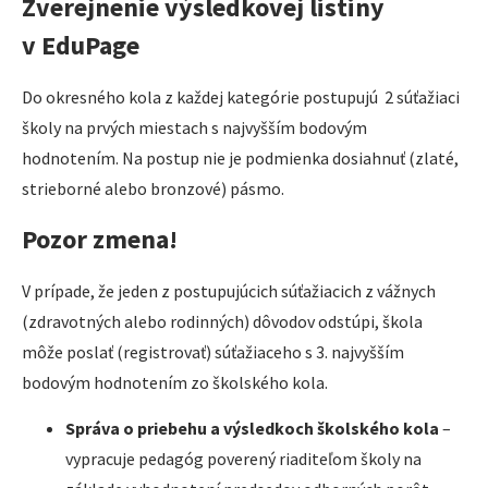
Zverejnenie výsledkovej listiny
v EduPage
Do okresného kola z každej kategórie postupujú 2 súťažiaci
školy na prvých miestach s najvyšším bodovým
hodnotením. Na postup nie je podmienka dosiahnuť (zlaté,
strieborné alebo bronzové) pásmo.
Pozor zmena!
V prípade, že jeden z postupujúcich súťažiacich z vážnych
(zdravotných alebo rodinných) dôvodov odstúpi, škola
môže poslať (registrovať) súťažiaceho s 3. najvyšším
bodovým hodnotením zo školského kola.
Správa o priebehu a výsledkoch školského kola
–
vypracuje pedagóg poverený riaditeľom školy na