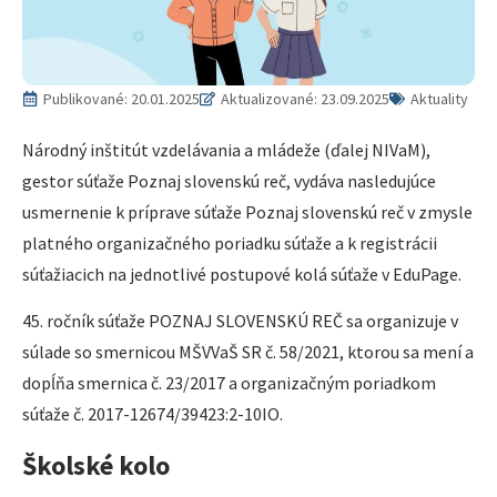
Publikované:
20.01.2025
Aktualizované: 23.09.2025
Aktuality
Národný inštitút vzdelávania a mládeže (ďalej NIVaM),
gestor súťaže Poznaj slovenskú reč, vydáva nasledujúce
usmernenie k príprave súťaže Poznaj slovenskú reč v zmysle
platného organizačného poriadku súťaže a k registrácii
súťažiacich na jednotlivé postupové kolá súťaže v EduPage.
45. ročník súťaže POZNAJ SLOVENSKÚ REČ sa organizuje v
súlade so smernicou MŠVVaŠ SR č. 58/2021, ktorou sa mení a
dopĺňa smernica č. 23/2017 a organizačným poriadkom
súťaže č. 2017-12674/39423:2-10IO.
Školské kolo