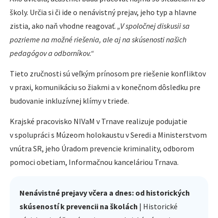
školy. Určia si či ide o nenávistný prejav, jeho typ a hlavne
zistia, ako naň vhodne reagovať.
„V spoločnej diskusii sa
pozrieme na možné riešenia, ale aj na skúsenosti našich
pedagógov a odborníkov.“
Tieto zručnosti sú veľkým prínosom pre riešenie konfliktov
v praxi, komunikáciu so žiakmi a v konečnom dôsledku pre
budovanie inkluzívnej klímy v triede.
Krajské pracovisko NIVaM v Trnave realizuje podujatie
v spolupráci s Múzeom holokaustu v Seredi a Ministerstvom
vnútra SR, jeho Úradom prevencie kriminality, odborom
pomoci obetiam, Informačnou kanceláriou Trnava.
Nenávistné prejavy včera a dnes: od historických
skúseností k prevencii na školách
| Historické