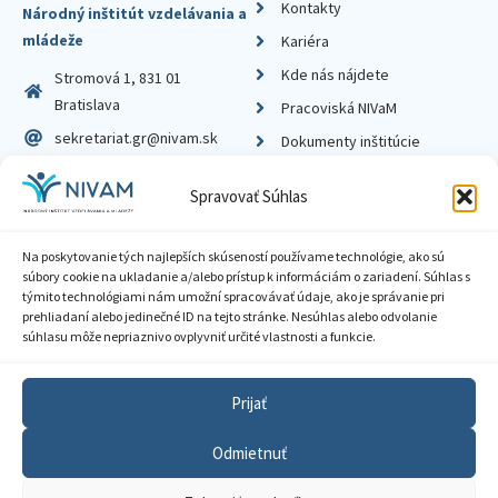
Kontakty
Národný inštitút vzdelávania a
mládeže
Kariéra
Kde nás nájdete
Stromová 1, 831 01
Bratislava
Pracoviská NIVaM
sekretariat.gr@nivam.sk
Dokumenty inštitúcie
IČO: 00164348
Knižnica
Spravovať Súhlas
DIČ: 2020798714
Na poskytovanie tých najlepších skúseností používame technológie, ako sú
súbory cookie na ukladanie a/alebo prístup k informáciám o zariadení. Súhlas s
týmito technológiami nám umožní spracovávať údaje, ako je správanie pri
prehliadaní alebo jedinečné ID na tejto stránke. Nesúhlas alebo odvolanie
Zásady ochrany súkromia
súhlasu môže nepriaznivo ovplyvniť určité vlastnosti a funkcie.
Vyhlásenie o prístupnosti
Prijať
Sprístupnenie informácií
Odmietnuť
Nastavenia cookies