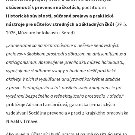
skúseností k prevencii na školách,
podtitulom
Historické súvislosti, súčasné prejavy a praktické
nástroje pre učiteľov stredných a základných škôl
(29. 5.
2026, Múzeum holokaustu. Sereď).
„Zameriame sa na rozpoznávanie a riešenie nenávistných
prejavov v školskom prostredí s dôrazom na antisemitizmus a
anticiganizmus. Absolvujeme prehliadku múzea holokaustu,
vypočujeme si odborné vstupy a budeme riešiť praktické
aktivity. V nich si vyskúšame analyzovať konkrétne situácie
z praxe. Pedagógovia si tak posilnia svoje kompetencie pri
vytváraní bezpečného a rešpektujúceho prostredia v triede,“
približuje Adriana Lančaričová, garantka tematických
vzdelávaní Sociálna prevencia v praxi z krajského pracoviska
NIVaM v Trnave.
Ako uviedla, účastníci budú pracovať najmä so situáciami zo