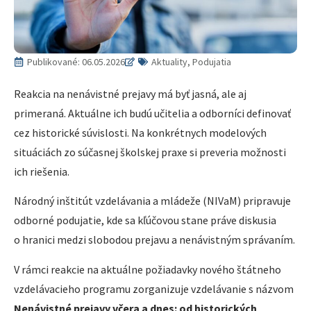
Publikované:
06.05.2026
Aktuality, Podujatia
Reakcia na nenávistné prejavy má byť jasná, ale aj
primeraná. Aktuálne ich budú učitelia a odborníci definovať
cez historické súvislosti. Na konkrétnych modelových
situáciách zo súčasnej školskej praxe si preveria možnosti
ich riešenia.
Národný inštitút vzdelávania a mládeže (NIVaM) pripravuje
odborné podujatie, kde sa kľúčovou stane práve diskusia
o hranici medzi slobodou prejavu a nenávistným správaním.
V rámci reakcie na aktuálne požiadavky nového štátneho
vzdelávacieho programu zorganizuje vzdelávanie s názvom
Nenávistné prejavy včera a dnes: od historických