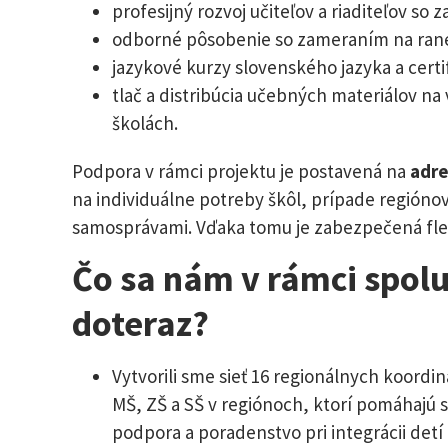
profesijný rozvoj učiteľov a riaditeľov so
odborné pôsobenie so zameraním na rané 
jazykové kurzy slovenského jazyka a certif
tlač a distribúcia učebných materiálov na
školách.
Podpora v rámci projektu je postavená na
adre
na individuálne potreby škôl, prípade regióno
samosprávami. Vďaka tomu je zabezpečená flexi
Čo sa nám v rámci spol
doteraz?
Vytvorili sme sieť 16 regionálnych koord
MŠ, ZŠ a SŠ v regiónoch, ktorí pomáhajú 
podpora a poradenstvo pri integrácii detí 