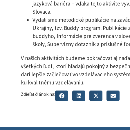
jazyková bariéra – vďaka tejto aktivite v
Slovaca.
Vydali sme metodické publikácie na zavá
Ukrajiny, tzv. Buddy program. Publikácie 
buddyho, Informácie pre zverenca v slov
školy, Supervízny dotazník a príslušné fo
V našich aktivitách budeme pokračovať aj naďale
všetkých ľudí, ktorí hľadajú pokojný a bezpečn
darí lepšie začleňovať vo vzdelávacieho systém
ku kvalitnému vzdelávaniu.
Zdieľať článok na: