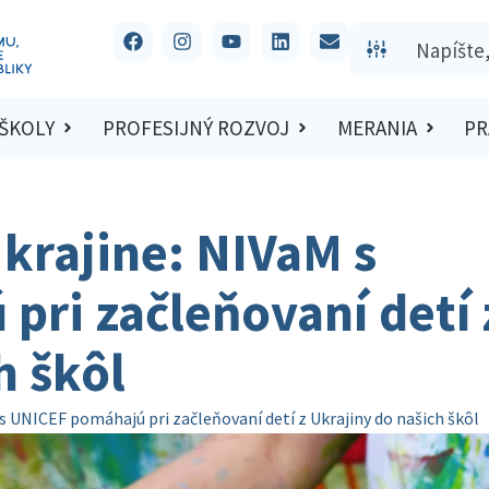
 ŠKOLY
PROFESIJNÝ ROZVOJ
MERANIA
PR
krajine: NIVaM s
ri začleňovaní detí 
h škôl
s UNICEF pomáhajú pri začleňovaní detí z Ukrajiny do našich škôl