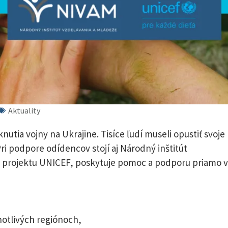
Aktuality
utia vojny na Ukrajine. Tisíce ľudí museli opustiť svoje
Pri podpore odídencov stojí aj Národný inštitút
m projektu UNICEF, poskytuje pomoc a podporu priamo v
notlivých regiónoch,