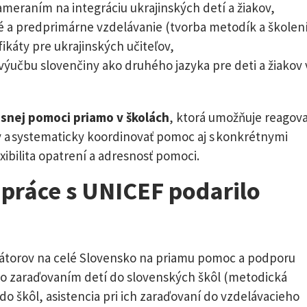
 zameraním na integráciu ukrajinských detí a žiakov,
a predprimárne vzdelávanie (tvorba metodík a školení
ikáty pre ukrajinských učiteľov,
 výučbu slovenčiny ako druhého jazyka pre deti a žiakov 
snej pomoci priamo v školách
, ktorá umožňuje reagova
v a systematicky koordinovať pomoc aj s konkrétnymi
bilita opatrení a adresnosť pomoci.
upráce s UNICEF podarilo
inátorov na celé Slovensko na priamu pomoc a podporu
so zaraďovaním detí do slovenských škôl (metodická
do škôl, asistencia pri ich zaraďovaní do vzdelávacieho