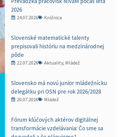
Prevádzka pracovísk NIVaM počas leta
2026
24.07.2026
Knižnica
Slovenské matematické talenty
prepisovali históriu na medzinárodnej
pôde
22.07.2026
Aktuality, Mládež
Slovensko má novú junior mládežnícku
delegátku pri OSN pre rok 2026/2028
20.07.2026
Mládež
Fórum kľúčových aktérov digitálnej
transformácie vzdelávania: Čo sme sa
dozvedeli a čo plánujeme?