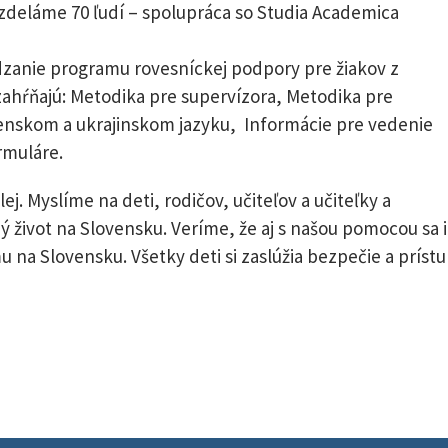
yvzdeláme 70 ľudí – spolupráca so Studia Academica
dzanie programu rovesníckej podpory pre žiakov z
zahŕňajú: Metodika pre supervízora, Metodika pre
enskom a ukrajinskom jazyku, Informácie pre vedenie
rmuláre.
j. Myslíme na deti, rodičov, učiteľov a učiteľky a
ý život na Slovensku. Veríme, že aj s našou pomocou sa 
u na Slovensku. Všetky deti si zaslúžia bezpečie a príst