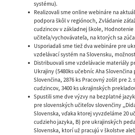
systému).
Realizovali sme online webináre na aktuál
podpora škôl v regiónoch, Zvládanie záť
cudzincov v základnej škole, Hodnotenie ž
učiteľa/vychovávateľa, na ktorých sa zúčas
Usporiadali sme tiež dva webináre pre uk
vzdelávací systém na Slovensku, možnosti 
Distribuovali sme vzdelávacie materiály p
Ukrajiny (5480ks učebníc Aha Slovenčina 
Slovenčina, 2876 ks Pracovný zošit pre 2.
cudzincov, 3400 ks ukrajinských preklado
Spustili sme dve výzvy na bezplatné jazy
pre slovenských učiteľov slovenčiny „Did
Slovenska, vďaka ktorej vyvzdeláme 20 uč
cudzieho jazyka, B) pre ukrajinských pe
Slovenska, ktorí už pracujú v školstve ale