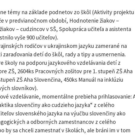
ne témy na základe podnetov zo škôl (Aktivity projektu
aže v predvianočnom období, Hodnotenie žiakov –
iakov – cudzincov v SŠ, Spolupráca učiteľa a asistenta
tnilo vyše 900 učiteľov).
rajinských rodičov v ukrajinskom jazyku zamerané na
zaraďovania detí do škôl, rady a tipy a usmernenia.
re školy na podporu jazykového vzdelávania detí z
pre ZŠ, 2604ks Pracovných zošitov pre 1. stupeň ZŠ Aha
 stupeň ZŠ Aha Slovenčina, 450ks Manuál na inklúziu
vých slovníkov).
kové vzdelávanie, momentálne prebieha prihlasovanie: 
aktika slovenčiny ako cudzieho jazyka“ z celého
iteľov slovenského jazyka na výučbu slovenčiny ako
dagogických a odborných zamestnancov z celého
bo by sa chceli zamestnať v školách, ale bráni im v tom