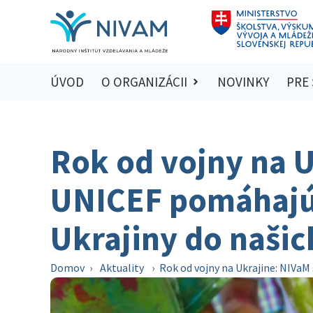
ÚVOD
O ORGANIZÁCII
NOVINKY
PRE
Rok od vojny na U
UNICEF pomáhajú p
Ukrajiny do našic
Domov
›
Aktuality
›
Rok od vojny na Ukrajine: NIVaM 