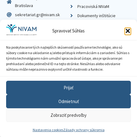
Bratislava
Pracoviská NIVaM
sekretariat.gr@nivam.sk
Dokumenty inštitúcie
IČO: 00164348
Knižnica
Spravovať Súhlas
DIČ: 2020798714
Na poskytovanie tých najlepších skúseností používame technológie, ako sú
súbory cookie na ukladanie a/alebo prístup k informáciám o zariadení. Súhlas s
týmito technológiami nám umožní spracovávať údaje, ako je správanie pri
prehliadaní alebo jedinečné ID na tejto stránke. Nesúhlas alebo odvolanie
Zásady ochrany súkromia
súhlasu môže nepriaznivo ovplyvniť určité vlastnosti a funkcie.
Vyhlásenie o prístupnosti
Prijať
Sprístupnenie informácií
Odmietnuť
Nastavenia cookies
Zobraziť predvoľby
GDPR
© 2026 Národný inštitút vzdelávania a mládeže
Nastavenia cookies
Zásady ochrany súkromia