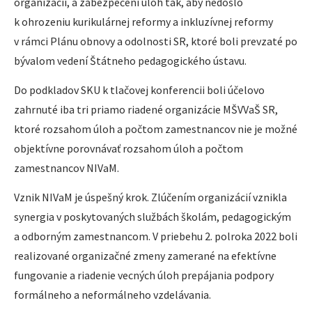
organizácií, a zabezpečení úloh tak, aby nedošlo
k ohrozeniu kurikulárnej reformy a inkluzívnej reformy
v rámci Plánu obnovy a odolnosti SR, ktoré boli prevzaté po
bývalom vedení Štátneho pedagogického ústavu.
Do podkladov SKU k tlačovej konferencii boli účelovo
zahrnuté iba tri priamo riadené organizácie MŠVVaŠ SR,
ktoré rozsahom úloh a počtom zamestnancov nie je možné
objektívne porovnávať rozsahom úloh a počtom
zamestnancov NIVaM.
Vznik NIVaM je úspešný krok. Zlúčením organizácií vznikla
synergia v poskytovaných službách školám, pedagogickým
a odborným zamestnancom. V priebehu 2. polroka 2022 boli
realizované organizačné zmeny zamerané na efektívne
fungovanie a riadenie vecných úloh prepájania podpory
formálneho a neformálneho vzdelávania.