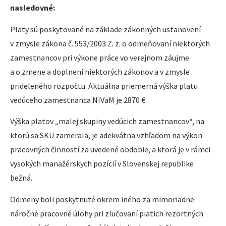
nasledovné:
Platy sú poskytované na základe zákonných ustanovení
v zmysle zákona č. 553/2003 Z. z. o odmeňovaní niektorých
zamestnancov pri výkone práce vo verejnom záujme
a o zmene a doplnení niektorých zákonov a v zmysle
prideleného rozpočtu. Aktuálna priemerná výška platu
vedúceho zamestnanca NIVaM je 2870 €.
Výška platov „malej skupiny vedúcich zamestnancov“, na
ktorú sa SKU zamerala, je adekvátna vzhľadom na výkon
pracovných činností za uvedené obdobie, a ktorá je v rámci
vysokých manažérskych pozícií v Slovenskej republike
bežná.
Odmeny boli poskytnuté okrem iného za mimoriadne
náročné pracovné úlohy pri zlučovaní piatich rezortných