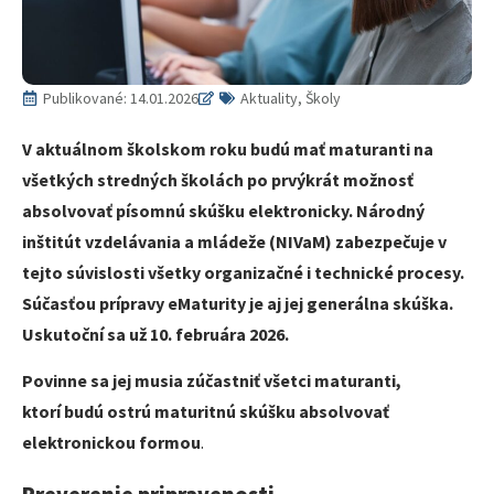
Publikované:
14.01.2026
Aktuality, Školy
V aktuálnom školskom roku budú mať maturanti na
všetkých stredných školách po prvýkrát možnosť
absolvovať písomnú skúšku elektronicky. Národný
inštitút vzdelávania a mládeže (NIVaM) zabezpečuje v
tejto súvislosti všetky organizačné i technické procesy.
Súčasťou prípravy eMaturity je aj jej generálna skúška.
Uskutoční sa už 10. februára 2026.
Povinne sa jej musia zúčastniť všetci maturanti,
ktorí budú ostrú maturitnú skúšku absolvovať
elektronickou formou
.
Preverenie pripravenosti