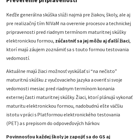
Keďže generálna skúška slúži najmä pre žiakov, školy, ale aj
pre realizačný tím NIVaM na overenie procesov a technickej
pripravenosti pred riadnym termínom maturitnej skúšky
elektronickou formou,
zúčastniť sa jej môžu aj ďalší žiaci
,
ktorí majú záujem zoznámiť sa s touto formou testovania
vedomostí.
Aktuálne majú žiaci možnosť vyskúšať si “na nečisto”
maturitnú skúšku z vyučovacieho jazyka a overiť si svoje
vedomosti mesiac pred riadnym termínom konania
externej časti maturitnej skúšky. Žiaci, ktorí plánujú vykonať
maturitu elektronickou formou, nadobudnú ešte väčšiu
istotu v práci s Platformou elektronického testovania
(PET) a s prepisom do odpoveďových hárkov.
Povinnosťou každej školy je zapojiť sa do GS aj