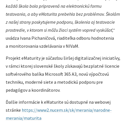
každá škola bola pripravená na elektronickú formu
testovania, a aby eMaturita prebehla bez problémov. Školám
z našej strany poskytujeme podporu, školenia aj testovacie
prostredie, v ktorom si môžu žiaci systém vopred vyskúšať,“
uvádza Ivana Pichaničová, riaditeľka odboru hodnotenia
a monitorovania vzdelávania v NIVaM.
Projekt eMaturity je súčasťou širšej digitalizačnej iniciatívy,
v rámci ktorej slovenské školy získavajú bezplatné licencie
softvérového balíka Microsoft 365 A3, novú výpočtovú
techniku, moderné siete a metodickú podporu pre
pedagógov a koordinátorov.
Ďalšie informácie k eMaturite sú dostupné na webovej
stránke
https://www2.nucem.sk/sk/merania/narodne-
merania/maturita