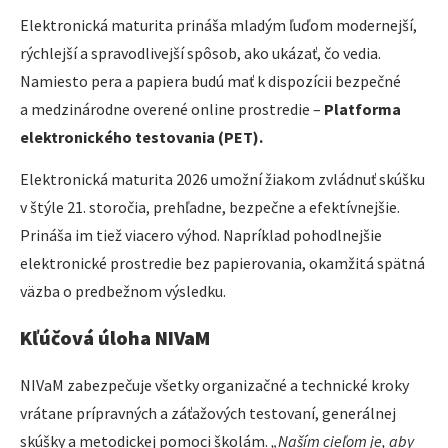
Elektronická maturita prináša mladým ľuďom modernejší,
rýchlejší a spravodlivejší spôsob, ako ukázať, čo vedia.
Namiesto pera a papiera budú mať k dispozícii bezpečné
a medzinárodne overené online prostredie –
Platforma
elektronického testovania (PET).
Elektronická maturita 2026 umožní žiakom zvládnuť skúšku
v štýle 21. storočia, prehľadne, bezpečne a efektívnejšie.
Prináša im tiež viacero výhod. Napríklad pohodlnejšie
elektronické prostredie bez papierovania, okamžitá spätná
väzba o predbežnom výsledku.
Kľúčová úloha NIVaM
NIVaM zabezpečuje všetky organizačné a technické kroky
vrátane prípravných a záťažových testovaní, generálnej
skúšky a metodickej pomoci školám.
„Naším cieľom je, aby