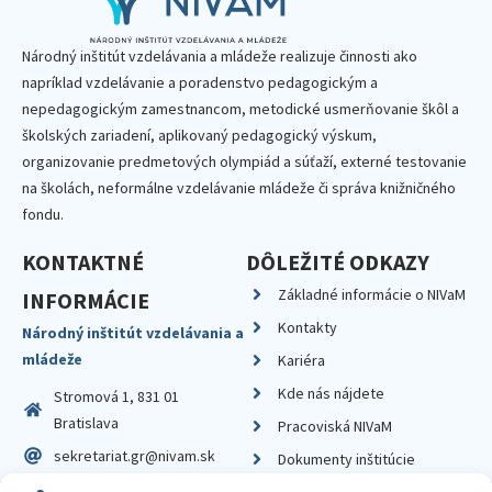
Národný inštitút vzdelávania a mládeže realizuje činnosti ako
napríklad vzdelávanie a poradenstvo pedagogickým a
nepedagogickým zamestnancom, metodické usmerňovanie škôl a
školských zariadení, aplikovaný pedagogický výskum,
organizovanie predmetových olympiád a súťaží, externé testovanie
na školách, neformálne vzdelávanie mládeže či správa knižničného
fondu.
KONTAKTNÉ
DÔLEŽITÉ ODKAZY
Základné informácie o NIVaM
INFORMÁCIE
Kontakty
Národný inštitút vzdelávania a
mládeže
Kariéra
Kde nás nájdete
Stromová 1, 831 01
Bratislava
Pracoviská NIVaM
sekretariat.gr@nivam.sk
Dokumenty inštitúcie
IČO: 00164348