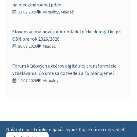
na medzinárodnej pôde
22.07.2026
Aktuality, Mládež
Slovensko má novú junior mládežnícku delegátku pri
OSN pre rok 2026/2028
20.07.2026
Mládež
Fórum kľúčových aktérov digitálnej transformácie
vzdelávania: Čo sme sa dozvedeli a čo plánujeme?
14.07.2026
Aktuality
Našli ste na stránke nejakú chybu? Dajte nám o nej vedieť.