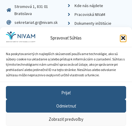
Kde nás nájdete
Stromová 1, 831 01
Bratislava
Pracoviská NIVaM
sekretariat.gr@nivam.sk
Dokumenty inštitúcie
IČO: 00164348
Knižnica
Spravovať Súhlas
DIČ: 2020798714
Na poskytovanie tých najlepších skúseností používame technológie, ako sú
súbory cookie na ukladanie a/alebo prístup k informáciám o zariadení. Súhlas s
týmito technológiami nám umožní spracovávať údaje, ako je správanie pri
prehliadaní alebo jedinečné ID na tejto stránke. Nesúhlas alebo odvolanie
Zásady ochrany súkromia
súhlasu môže nepriaznivo ovplyvniť určité vlastnosti a funkcie.
Vyhlásenie o prístupnosti
Prijať
Sprístupnenie informácií
Odmietnuť
Nastavenia cookies
Zobraziť predvoľby
GDPR