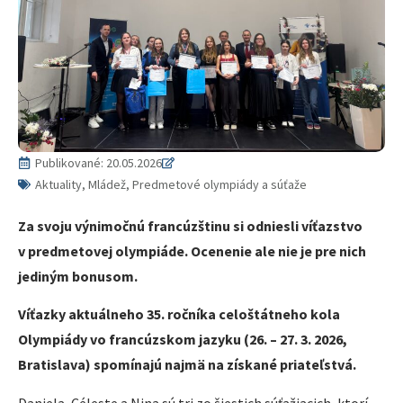
Publikované:
20.05.2026
Aktuality, Mládež, Predmetové olympiády a súťaže
Za svoju výnimočnú francúzštinu si odniesli víťazstvo
v predmetovej olympiáde. Ocenenie ale nie je pre nich
jediným bonusom.
Víťazky aktuálneho 35. ročníka celoštátneho kola
Olympiády vo francúzskom jazyku (26. – 27. 3. 2026,
Bratislava) spomínajú najmä na získané priateľstvá.
Daniela, Céleste a Nina sú tri zo šiestich súťažiacich, ktorí