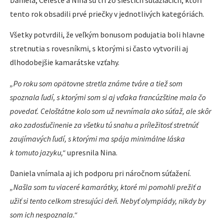
tento rok obsadili prvé priečky v jednotlivých kategóriách.
Všetky potvrdili, že veľkým bonusom podujatia boli hlavne
stretnutia s rovesníkmi, s ktorými si často vytvorili aj
dlhodobejšie kamarátske vzťahy.
„Po roku som opätovne stretla známe tváre a tiež som
spoznala ľudí, s ktorými som si aj vďaka francúzštine mala čo
povedať. Celoštátne kolo som už nevnímala ako súťaž, ale skôr
ako zadosťučinenie za všetku tú snahu a príležitosť stretnúť
zaujímavých ľudí, s ktorými ma spája minimálne láska
k tomuto jazyku,“
upresnila Nina.
Daniela vnímala aj ich podporu pri náročnom súťažení.
„Našla som tu viaceré kamarátky, ktoré mi pomohli prežiť a
užiť si tento celkom stresujúci deň. Nebyť olympiády, nikdy by
som ich nespoznala.“