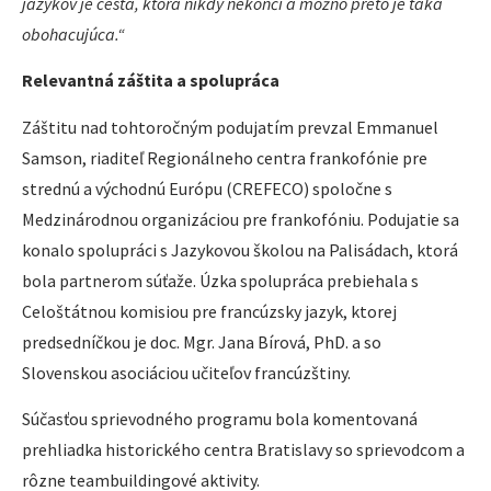
jazykov je cesta, ktorá nikdy nekončí a možno preto je taká
obohacujúca.“
Relevantná záštita a spolupráca
Záštitu nad tohtoročným podujatím prevzal Emmanuel
Samson, riaditeľ Regionálneho centra frankofónie pre
strednú a východnú Európu (CREFECO) spoločne s
Medzinárodnou organizáciou pre frankofóniu. Podujatie sa
konalo spolupráci s Jazykovou školou na Palisádach, ktorá
bola partnerom súťaže. Úzka spolupráca prebiehala s
Celoštátnou komisiou pre francúzsky jazyk, ktorej
predsedníčkou je doc. Mgr. Jana Bírová, PhD. a so
Slovenskou asociáciou učiteľov francúzštiny.
Súčasťou sprievodného programu bola komentovaná
prehliadka historického centra Bratislavy so sprievodcom a
rôzne teambuildingové aktivity.