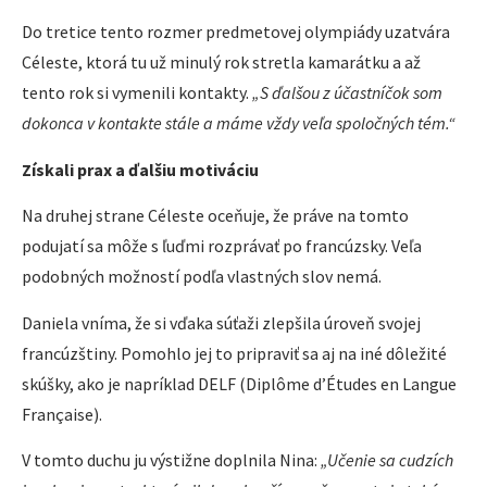
Do tretice tento rozmer predmetovej olympiády uzatvára
Céleste, ktorá tu už minulý rok stretla kamarátku a až
tento rok si vymenili kontakty.
„S ďalšou z účastníčok som
dokonca v kontakte stále a máme vždy veľa spoločných tém.“
Získali prax a ďalšiu motiváciu
Na druhej strane Céleste oceňuje, že práve na tomto
podujatí sa môže s ľuďmi rozprávať po francúzsky. Veľa
podobných možností podľa vlastných slov nemá.
Daniela vníma, že si vďaka súťaži zlepšila úroveň svojej
francúzštiny. Pomohlo jej to pripraviť sa aj na iné dôležité
skúšky, ako je napríklad DELF (Diplôme d’Études en Langue
Française).
V tomto duchu ju výstižne doplnila Nina:
„Učenie sa cudzích