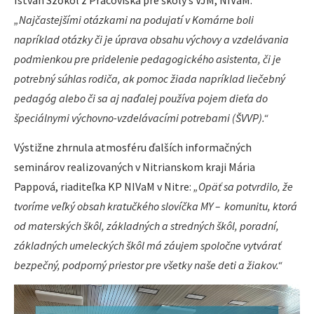
„Najčastejšími otázkami na podujatí v Komárne boli
napríklad otázky či je úprava obsahu výchovy a vzdelávania
podmienkou pre pridelenie pedagogického asistenta, či je
potrebný súhlas rodiča, ak pomoc žiada napríklad liečebný
pedagóg alebo či sa aj naďalej používa pojem dieťa do
špeciálnymi výchovno-vzdelávacími potrebami (ŠVVP).“
Výstižne zhrnula atmosféru ďalších informačných
seminárov realizovaných v Nitrianskom kraji Mária
Pappová, riaditeľka KP NIVaM v Nitre:
„Opäť sa potvrdilo, že
tvoríme veľký obsah kratučkého slovíčka MY – komunitu, ktorá
od materských škôl, základných a stredných škôl, poradní,
základných umeleckých škôl má záujem spoločne vytvárať
bezpečný, podporný priestor pre všetky naše deti a žiakov.“
Video
prehrávač