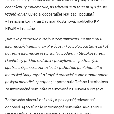
orientáciu v problematike, no zároveň je tu záujem aj o ďalšie
vzdelávanie,“
uviedla k doterajšej realizácii podujatí
v Trenčianskom kraji Dagmar Koštrnová, riaditeľka KP
NIVaM v Trenčíne.
„Krajské pracovisko v Prešove zorganizovalo v septembri 6
informačných seminárov. Pre účastníkov bolo podstatné získať
potrebné informácie pre prax. Na podujatí v Stropkove riešili
i konkrétny príklad súvisiaci s poskytovaním podporných
opatrení. O jeho konzultáciu nás požiadala pani riaditeľka
materskej školy, my ako krajské pracovisko sme v tomto smere
poskytli metodickú podporu,“
spomenula Teťana Ustohalová
za informačné semináre realizované KP NIVaM v Prešove.
Zodpovedať viaceré otázniky a poskytnúť relevantnú
odpoveď. Aj to sú naše informačné semináre. Ako zhrnul
István Szőköl z Pracoviska pre školy s VJM, NIVaM: