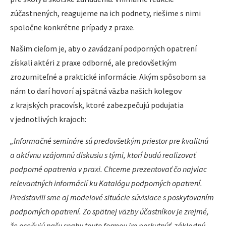
zúčastnených, reagujeme na ich podnety, riešime s nimi
spoločne konkrétne prípady z praxe.
Našim cieľom je, aby o zavádzaní podporných opatrení
získali aktéri z praxe odborné, ale predovšetkým
zrozumiteľné a praktické informácie. Akým spôsobom sa
nám to darí hovorí aj spätná väzba našich kolegov
z krajských pracovísk, ktoré zabezpečujú podujatia
v jednotlivých krajoch:
„Informačné semináre sú predovšetkým priestor pre kvalitnú
a aktívnu vzájomnú diskusiu s tými, ktorí budú realizovať
podporné opatrenia v praxi. Chceme prezentovať čo najviac
relevantných informácií ku Katalógu podporných opatrení.
Predstavili sme aj modelové situácie súvisiace s poskytovaním
podporných opatrení. Zo spätnej väzby účastníkov je zrejmé,
že oceňujú našu snahu touto formou im poskytnúť základnú