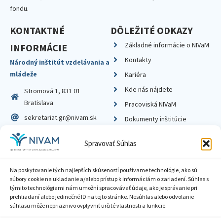
fondu.
KONTAKTNÉ
DÔLEŽITÉ ODKAZY
Základné informácie o NIVaM
INFORMÁCIE
Kontakty
Národný inštitút vzdelávania a
mládeže
Kariéra
Kde nás nájdete
Stromová 1, 831 01
Bratislava
Pracoviská NIVaM
sekretariat.gr@nivam.sk
Dokumenty inštitúcie
IČO: 00164348
Knižnica
Spravovať Súhlas
DIČ: 2020798714
Na poskytovanie tých najlepších skúseností používame technológie, ako sú
súbory cookie na ukladanie a/alebo prístup k informáciám o zariadení. Súhlas s
týmito technológiami nám umožní spracovávať údaje, ako je správanie pri
prehliadaní alebo jedinečné ID na tejto stránke. Nesúhlas alebo odvolanie
Zásady ochrany súkromia
súhlasu môže nepriaznivo ovplyvniť určité vlastnosti a funkcie.
Vyhlásenie o prístupnosti