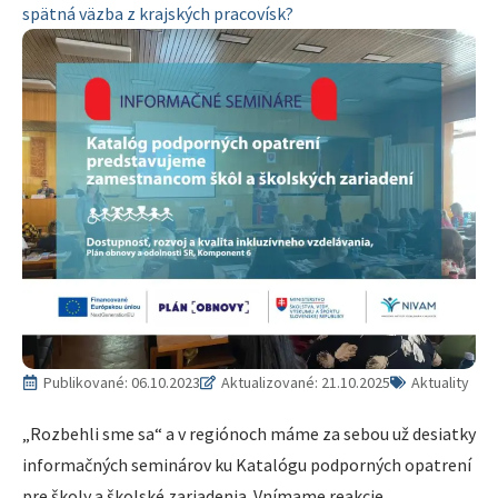
spätná väzba z krajských pracovísk?
Publikované:
06.10.2023
Aktualizované: 21.10.2025
Aktuality
„Rozbehli sme sa“ a v regiónoch máme za sebou už desiatky
informačných seminárov ku Katalógu podporných opatrení
pre školy a školské zariadenia. Vnímame reakcie