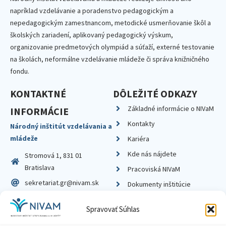
napríklad vzdelávanie a poradenstvo pedagogickým a
nepedagogickým zamestnancom, metodické usmerňovanie škôl a
školských zariadení, aplikovaný pedagogický výskum,
organizovanie predmetových olympiád a súťaží, externé testovanie
na školách, neformálne vzdelávanie mládeže či správa knižničného
fondu.
KONTAKTNÉ
DÔLEŽITÉ ODKAZY
Základné informácie o NIVaM
INFORMÁCIE
Kontakty
Národný inštitút vzdelávania a
mládeže
Kariéra
Kde nás nájdete
Stromová 1, 831 01
Bratislava
Pracoviská NIVaM
sekretariat.gr@nivam.sk
Dokumenty inštitúcie
IČO: 00164348
Knižnica
Spravovať Súhlas
DIČ: 2020798714