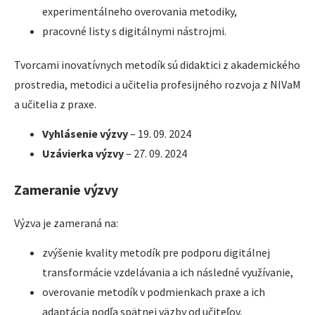
experimentálneho overovania metodiky,
pracovné listy s digitálnymi nástrojmi.
Tvorcami inovatívnych metodík sú didaktici z akademického
prostredia, metodici a učitelia profesijného rozvoja z NIVaM
a učitelia z praxe.
Vyhlásenie výzvy
– 19. 09. 2024
Uzávierka výzvy
– 27. 09. 2024
Zameranie výzvy
Výzva je zameraná na:
zvýšenie kvality metodík pre podporu digitálnej
transformácie vzdelávania a ich následné využívanie,
overovanie metodík v podmienkach praxe a ich
adaptácia podľa spätnej väzby od učiteľov,