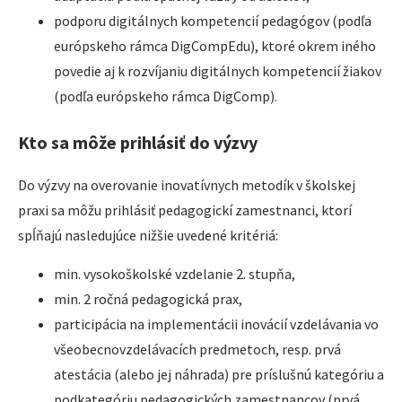
podporu digitálnych kompetencií pedagógov (podľa
európskeho rámca DigCompEdu), ktoré okrem iného
povedie aj k rozvíjaniu digitálnych kompetencií žiakov
(podľa európskeho rámca DigComp).
Kto sa môže prihlásiť do výzvy
Do výzvy na overovanie inovatívnych metodík v školskej
praxi sa môžu prihlásiť pedagogickí zamestnanci, ktorí
spĺňajú nasledujúce nižšie uvedené kritériá:
min. vysokoškolské vzdelanie 2. stupňa,
min. 2 ročná pedagogická prax,
participácia na implementácii inovácií vzdelávania vo
všeobecnovzdelávacích predmetoch, resp. prvá
atestácia (alebo jej náhrada) pre príslušnú kategóriu a
podkategóriu pedagogických zamestnancov (prvá