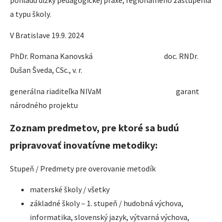
pohľadu dĺžky pedagogickej praxe, regionálneho zastúpenia
a typu školy.
V Bratislave 19.9. 2024
PhDr. Romana Kanovská doc. RNDr.
Dušan Šveda, CSc., v. r.
generálna riaditeľka NIVaM garant
národného projektu
Zoznam predmetov, pre ktoré sa budú
pripravovať inovatívne metodiky:
Stupeň / Predmety pre overovanie metodík
materské školy / všetky
základné školy – 1. stupeň / hudobná výchova,
informatika, slovenský jazyk, výtvarná výchova,