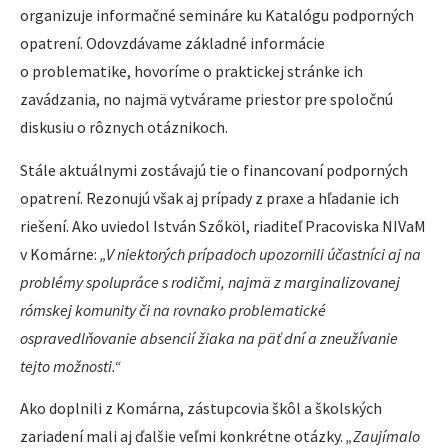
organizuje informačné semináre ku Katalógu podporných
opatrení. Odovzdávame základné informácie
o problematike, hovoríme o praktickej stránke ich
zavádzania, no najmä vytvárame priestor pre spoločnú
diskusiu o rôznych otáznikoch.
Stále aktuálnymi zostávajú tie o financovaní podporných
opatrení. Rezonujú však aj prípady z praxe a hľadanie ich
riešení. Ako uviedol István Szőköl, riaditeľ Pracoviska NIVaM
v Komárne:
„V niektorých prípadoch upozornili účastníci aj na
problémy spolupráce s rodičmi, najmä z marginalizovanej
rómskej komunity či na rovnako problematické
ospravedlňovanie absencií žiaka na päť dní a zneužívanie
tejto možnosti.“
Ako doplnili z Komárna, zástupcovia škôl a školských
zariadení mali aj ďalšie veľmi konkrétne otázky.
„Zaujímalo