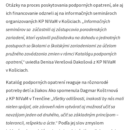
Otázky na proces poskytovania podporných opatrení, ale aj
ich financovanie odzneli aj na informačných seminároch
organizovaných KP NIVaM v Košiciach.
„Informačných
seminárov sa zúčastnili aj zástupcovia poradenských
zariadení, ktorí vyslovili požiadavku na dohodu o jednotných
postupoch so školami a školskými zariadeniami za účelom
pružného zavádzania zmien v rámci Katalógu podporných
opatrení,“
uviedla Denisa Verešová Dakošová z KP NIVaM
v Košiciach.
Katalóg podporných opatrení reaguje na rôznorodé
potreby detí a žiakov. Ako spomenula Dagmar Koštrnová
z KP NIVaM v Trenčíne:
„Všetky odlišnosti, inakosti by nás mali
nielen spájať, ale zároveň nám vytvárať aj možnosť učiť sa
navzájom jeden od druhého, učiť sa základným princípom –
tolerancii, rešpektu a úcte.“
Podľa jej slov zmyslom