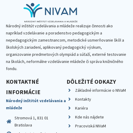
Národný inštitút vzdelávania a mládeže realizuje činnosti ako
napríklad vzdelávanie a poradenstvo pedagogickým a
nepedagogickým zamestnancom, metodické usmerňovanie škôl a
školských zariadení, aplikovaný pedagogický výskum,
organizovanie predmetových olympiád a súťaží, externé testovanie
na školách, neformálne vzdelávanie mládeže či správa knižničného
fondu.
KONTAKTNÉ
DÔLEŽITÉ ODKAZY
Základné informácie o NIVaM
INFORMÁCIE
Kontakty
Národný inštitút vzdelávania a
mládeže
Kariéra
Kde nás nájdete
Stromová 1, 831 01
Bratislava
Pracoviská NIVaM