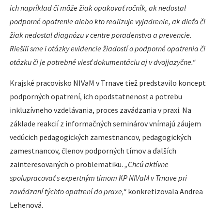
ich napríklad či môže žiak opakovať ročník, ak nedostal
podporné opatrenie alebo kto realizuje vyjadrenie, ak dieťa či
žiak nedostal diagnózu v centre poradenstva a prevencie.
Riešili sme i otázky evidencie žiadostí o podporné opatrenia či
otázku či je potrebné viesť dokumentáciu aj v dvojjazyčne.“
Krajské pracovisko NIVaM v Trnave tiež predstavilo koncept
podporných opatrení, ich opodstatnenosť a potrebu
inkluzívneho vzdelávania, proces zavádzania v praxi. Na
základe reakcií z informačných seminárov vnímajú záujem
vedúcich pedagogických zamestnancov, pedagogických
zamestnancov, členov podporných tímov a ďalších
zainteresovaných o problematiku.
„Chcú aktívne
spolupracovať s expertným tímom KP NIVaM v Trnave pri
zavádzaní týchto opatrení do praxe,“
konkretizovala Andrea
Lehenová.