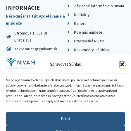
Základné informácie o NIVaM
INFORMÁCIE
Kontakty
Národný inštitút vzdelávania a
mládeže
Kariéra
Kde nás nájdete
Stromová 1, 831 01
Bratislava
Pracoviská NIVaM
sekretariat.gr@nivam.sk
Dokumenty inštitúcie
IČO: 00164348
Knižnica
Spravovať Súhlas
DIČ: 2020798714
Na poskytovanie tých najlepších skúseností používame technológie, ako sú
súbory cookie na ukladanie a/alebo prístup k informáciám o zariadení. Súhlas s
týmito technológiami nám umožní spracovávať údaje, ako je správanie pri
prehliadaní alebo jedinečné ID na tejto stránke. Nesúhlas alebo odvolanie
Zásady ochrany súkromia
súhlasu môže nepriaznivo ovplyvniť určité vlastnosti a funkcie.
Vyhlásenie o prístupnosti
Prijať
Sprístupnenie informácií