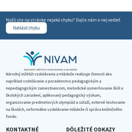
Našli ste na stránke nejakú chybu? Dajte nám o nej vedieť.
Nahlásiť chybu
Národný inštitút vzdelávania a mládeže realizuje činnosti ako
napríklad vzdelávanie a poradenstvo pedagogickým a
nepedagogickým zamestnancom, metodické usmerňovanie škôl a
školských zariadení, aplikovaný pedagogický výskum,
organizovanie predmetových olympiád a súťaží, externé testovanie
na školách, neformálne vzdelávanie mládeže či správa knižničného
fondu.
KONTAKTNÉ
DÔLEŽITÉ ODKAZY