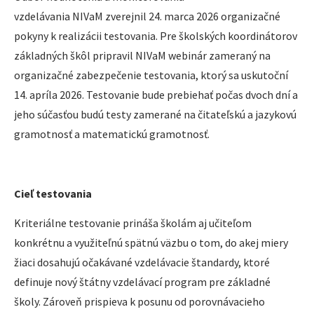
vzdelávania NIVaM zverejnil 24. marca 2026 organizačné
pokyny k realizácii testovania. Pre školských koordinátorov
základných škôl pripravil NIVaM webinár zameraný na
organizačné zabezpečenie testovania, ktorý sa uskutoční
14. apríla 2026. Testovanie bude prebiehať počas dvoch dní a
jeho súčasťou budú testy zamerané na čitateľskú a jazykovú
gramotnosť a matematickú gramotnosť.
Cieľ testovania
Kriteriálne testovanie prináša školám aj učiteľom
konkrétnu a využiteľnú spätnú väzbu o tom, do akej miery
žiaci dosahujú očakávané vzdelávacie štandardy, ktoré
definuje nový štátny vzdelávací program pre základné
školy. Zároveň prispieva k posunu od porovnávacieho