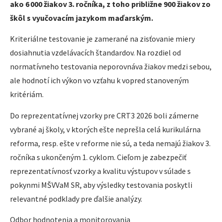
ako 6 000 žiakov 3. ročníka, z toho približne 900 žiakov zo
škôl s vyučovacím jazykom maďarským.
Kriteriálne testovanie je zamerané na zisťovanie miery
dosiahnutia vzdelávacích štandardov. Na rozdiel od
normatívneho testovania neporovnáva žiakov medzi sebou,
ale hodnotí ich výkon vo vzťahu k vopred stanoveným
kritériám.
Do reprezentatívnej vzorky pre CRT3 2026 boli zámerne
vybrané aj školy, v ktorých ešte neprešla celá kurikulárna
reforma, resp. ešte v reforme nie sú, a teda nemajú žiakov 3.
ročníka s ukončeným 1. cyklom. Cieľom je zabezpečiť
reprezentatívnosť vzorky a kvalitu výstupov v súlade s
pokynmi MŠVVaM SR, aby výsledky testovania poskytli
relevantné podklady pre ďalšie analýzy.
Odbor hodnotenia a monitorovania