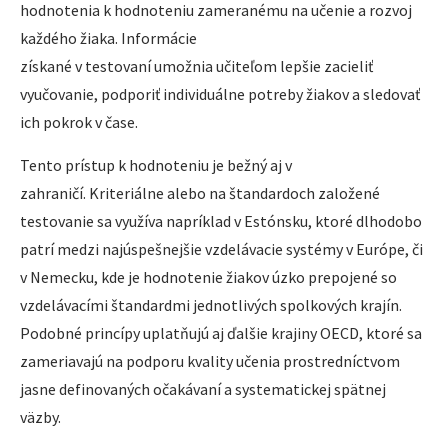
hodnotenia k hodnoteniu zameranému na učenie a rozvoj
každého žiaka. Informácie
získané v testovaní umožnia učiteľom lepšie zacieliť
vyučovanie, podporiť individuálne potreby žiakov a sledovať
ich pokrok v čase.
Tento prístup k hodnoteniu je bežný aj v
zahraničí. Kriteriálne alebo na štandardoch založené
testovanie sa využíva napríklad v Estónsku, ktoré dlhodobo
patrí medzi najúspešnejšie vzdelávacie systémy v Európe, či
v Nemecku, kde je hodnotenie žiakov úzko prepojené so
vzdelávacími štandardmi jednotlivých spolkových krajín.
Podobné princípy uplatňujú aj ďalšie krajiny OECD, ktoré sa
zameriavajú na podporu kvality učenia prostredníctvom
jasne definovaných očakávaní a systematickej spätnej
väzby.