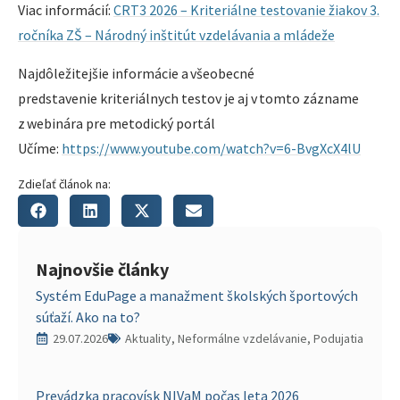
Viac informácií:
CRT3 2026 – Kriteriálne testovanie žiakov 3.
ročníka ZŠ – Národný inštitút vzdelávania a mládeže
Najdôležitejšie informácie a všeobecné
predstavenie kriteriálnych testov je aj v tomto zázname
z webinára pre metodický portál
Učíme:
https://www.youtube.com/watch?v=6-BvgXcX4lU
Zdieľať článok na:
Najnovšie články
Systém EduPage a manažment školských športových
súťaží. Ako na to?
29.07.2026
Aktuality, Neformálne vzdelávanie, Podujatia
Prevádzka pracovísk NIVaM počas leta 2026