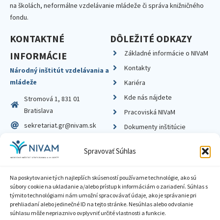
na školách, neformálne vzdelávanie mládeže či správa knižničného
fondu.
KONTAKTNÉ
DÔLEŽITÉ ODKAZY
Základné informácie o NIVaM
INFORMÁCIE
Kontakty
Národný inštitút vzdelávania a
mládeže
Kariéra
Kde nás nájdete
Stromová 1, 831 01
Bratislava
Pracoviská NIVaM
sekretariat.gr@nivam.sk
Dokumenty inštitúcie
IČO: 00164348
Knižnica
Spravovať Súhlas
DIČ: 2020798714
Na poskytovanie tých najlepších skúseností používame technológie, ako sú
súbory cookie na ukladanie a/alebo prístup k informáciám o zariadení. Súhlas s
týmito technológiami nám umožní spracovávať údaje, ako je správanie pri
prehliadaní alebo jedinečné ID na tejto stránke. Nesúhlas alebo odvolanie
Zásady ochrany súkromia
súhlasu môže nepriaznivo ovplyvniť určité vlastnosti a funkcie.