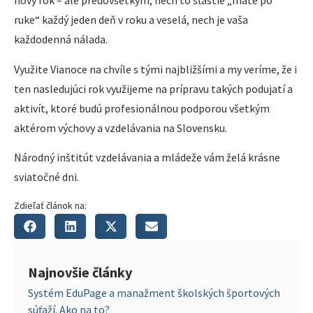
nový rok – ale predovšetkým, nech to šťastie „máte po
ruke“ každý jeden deň v roku a veselá, nech je vaša
každodenná nálada.
Využite Vianoce na chvíle s tými najbližšími a my veríme, že i
ten nasledujúci rok využijeme na prípravu takých podujatí a
aktivít, ktoré budú profesionálnou podporou všetkým
aktérom výchovy a vzdelávania na Slovensku.
Národný inštitút vzdelávania a mládeže vám želá krásne
sviatočné dni.
Zdieľať článok na:
Najnovšie články
Systém EduPage a manažment školských športových
súťaží. Ako na to?