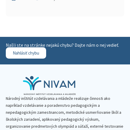
Našli ste na stránke nejakú chybu? Dajte nám o nej vedieť.
Nahlásiť chybu
Národný inštitút vzdelávania a mládeže realizuje činnosti ako
napríklad vzdelávanie a poradenstvo pedagogickým a
nepedagogickým zamestnancom, metodické usmerňovanie škôl a
školských zariadení, aplikovaný pedagogický výskum,
organizovanie predmetových olympiád a súťaží, externé testovanie