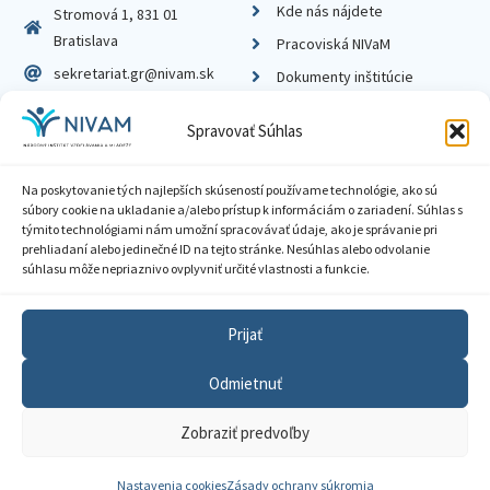
Kde nás nájdete
Stromová 1, 831 01
Bratislava
Pracoviská NIVaM
sekretariat.gr@nivam.sk
Dokumenty inštitúcie
IČO: 00164348
Knižnica
Spravovať Súhlas
DIČ: 2020798714
Na poskytovanie tých najlepších skúseností používame technológie, ako sú
súbory cookie na ukladanie a/alebo prístup k informáciám o zariadení. Súhlas s
týmito technológiami nám umožní spracovávať údaje, ako je správanie pri
prehliadaní alebo jedinečné ID na tejto stránke. Nesúhlas alebo odvolanie
Zásady ochrany súkromia
súhlasu môže nepriaznivo ovplyvniť určité vlastnosti a funkcie.
Vyhlásenie o prístupnosti
Prijať
Sprístupnenie informácií
Odmietnuť
Nastavenia cookies
Zobraziť predvoľby
GDPR
© 2026 Národný inštitút vzdelávania a mládeže
Nastavenia cookies
Zásady ochrany súkromia