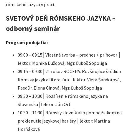
rómskeho jazyka v praxi.
SVETOVÝ DEŇ RÓMSKEHO JAZYKA –
odborný seminár
Program podujatia:
09:00 – 09:15│Vlastná tvorba – prednes + príhovor │
lektor: Monika Duždová, Mgr. Ľuboš Sopoliga
09:15 – 09:30│21 rokov ROCEPA. Rozširujúce štúdium
Rómsky jazyk a literatúra │lektor: Viera Šándorová,
PaedDr. Elena Cinová, Mgr. Ľuboš Sopoliga
09:30 – 10:30│Rozšírenie rómskeho jazyka na
Slovensku│lektor: Ján Ort
10:30 – 11:30│Rómsky slovník ako pomoc žiakom na
preklenutie jazykovej bariéry │lektor: Martina
Horňáková