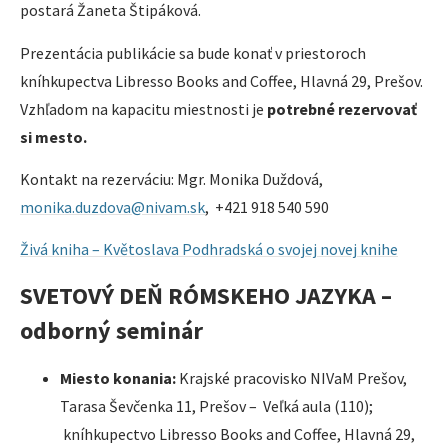
postará Žaneta Štipáková.
Prezentácia publikácie sa bude konať v priestoroch
kníhkupectva Libresso Books and Coffee, Hlavná 29, Prešov.
Vzhľadom na kapacitu miestnosti je
potrebné rezervovať
si mesto.
Kontakt na rezerváciu: Mgr. Monika Duždová,
monika.duzdova@nivam.sk
, +421 918 540 590
Živá kniha – Květoslava Podhradská o svojej novej knihe
SVETOVÝ DEŇ RÓMSKEHO JAZYKA –
odborný seminár
Miesto konania:
Krajské pracovisko NIVaM Prešov,
Tarasa Ševčenka 11, Prešov – Veľká aula (110);
kníhkupectvo Libresso Books and Coffee, Hlavná 29,