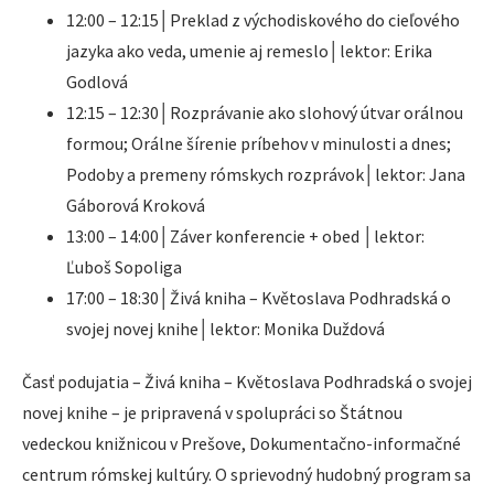
12:00 – 12:15│Preklad z východiskového do cieľového
jazyka ako veda, umenie aj remeslo│lektor: Erika
Godlová
12:15 – 12:30│Rozprávanie ako slohový útvar orálnou
formou; Orálne šírenie príbehov v minulosti a dnes;
Podoby a premeny rómskych rozprávok│lektor: Jana
Gáborová Kroková
13:00 – 14:00│Záver konferencie + obed │lektor:
Ľuboš Sopoliga
17:00 – 18:30│Živá kniha – Květoslava Podhradská o
svojej novej knihe│lektor: Monika Duždová
Časť podujatia – Živá kniha – Květoslava Podhradská o svojej
novej knihe – je pripravená v spolupráci so Štátnou
vedeckou knižnicou v Prešove, Dokumentačno-informačné
centrum rómskej kultúry. O sprievodný hudobný program sa