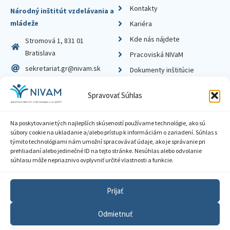
Kontakty
Národný inštitút vzdelávania a
mládeže
Kariéra
Kde nás nájdete
Stromová 1, 831 01
Bratislava
Pracoviská NIVaM
sekretariat.gr@nivam.sk
Dokumenty inštitúcie
IČO: 00164348
Knižnica
Spravovať Súhlas
DIČ: 2020798714
Na poskytovanie tých najlepších skúseností používame technológie, ako sú
súbory cookie na ukladanie a/alebo prístup k informáciám o zariadení. Súhlas s
týmito technológiami nám umožní spracovávať údaje, ako je správanie pri
prehliadaní alebo jedinečné ID na tejto stránke. Nesúhlas alebo odvolanie
Zásady ochrany súkromia
súhlasu môže nepriaznivo ovplyvniť určité vlastnosti a funkcie.
Vyhlásenie o prístupnosti
Prijať
Sprístupnenie informácií
Odmietnuť
Nastavenia cookies