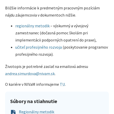
Bližšie informácie k predmetným pracovným pozíciám
nájdu záujemcovia v dokumentoch nižšie.
regionálny metodik
– výskumný a vývojový
zamestnanec (dočasná pomoc školám pri
implementácii podporných opatrení do praxe),
učiteľ profesijného rozvoja
(poskytovanie programov
profesijného rozvoja).
Životopis je potrebné zaslať na emailovú adresu
andrea.simurdova@nivam.sk
.
O kariére v NIVaM informujeme
TU
.
Súbory na stiahnutie
Regionálny metodik