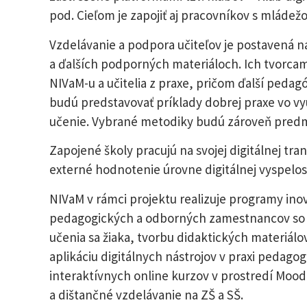
pod. Cieľom je zapojiť aj pracovníkov s mlád
Vzdelávanie a podpora učiteľov je postavená 
a ďalších podporných materiáloch. Ich tvorcam
NIVaM-u a učitelia z praxe, pričom ďalší pedag
budú predstavovať príklady dobrej praxe vo vyu
učenie. Vybrané metodiky budú zároveň pred
Zapojené školy pracujú na svojej digitálnej tra
externé hodnotenie úrovne digitálnej vyspelost
NIVaM v rámci projektu realizuje programy in
pedagogických a odborných zamestnancov so z
učenia sa žiaka, tvorbu didaktických materiálo
aplikáciu digitálnych nástrojov v praxi pedag
interaktívnych online kurzov v prostredí Mood
a dištančné vzdelávanie na ZŠ a SŠ.