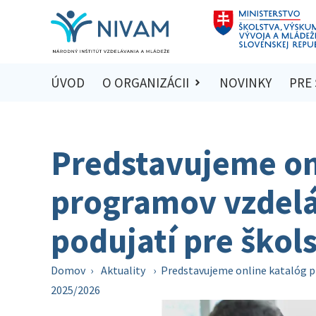
ÚVOD
O ORGANIZÁCII
NOVINKY
PRE
Predstavujeme on
programov vzdelá
podujatí pre škol
Domov
›
Aktuality
›
Predstavujeme online katalóg p
2025/2026