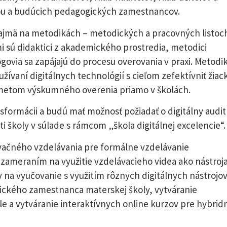
ežou a budúcich pedagogických zamestnancov.
najmä na metodikách – metodických a pracovných listoc
i sú didaktici z akademického prostredia, metodici
ógovia sa zapájajú do procesu overovania v praxi. Metodi
žívaní digitálnych technológií s cieľom zefektívniť žiac
metom výskumného overenia priamo v školách.
nsformácii a budú mať možnosť požiadať o digitálny audit
i školy v súlade s rámcom „škola digitálnej excelencie“.
ovačného vzdelávania pre formálne vzdelávanie
ameraním na využitie vzdelávacieho videa ako nástroj
v na vyučovanie s využitím rôznych digitálnych nástrojov
ogického zamestnanca materskej školy, vytváranie
le a vytváranie interaktívnych online kurzov pre hybrid