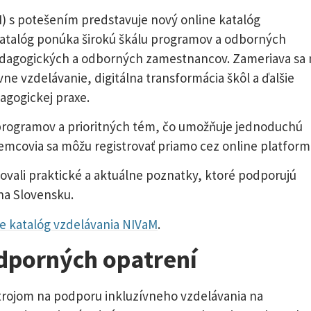
) s potešením predstavuje nový online katalóg
 katalóg ponúka širokú škálu programov a odborných
pedagogických a odborných zamestnancov. Zameriava sa 
ne vzdelávanie, digitálna transformácia škôl a ďalšie
agogickej praxe.
 programov a prioritných tém, čo umožňuje jednoduchú
emcovia sa môžu registrovať priamo cez online platform
ovali praktické a aktuálne poznatky, ktoré podporujú
 na Slovensku.
ne katalóg vzdelávania NIVaM
.
dporných opatrení
trojom na podporu inkluzívneho vzdelávania na