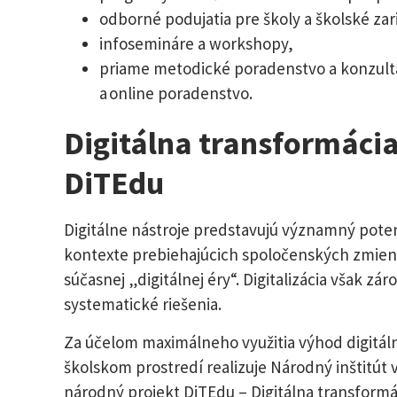
odborné podujatia pre školy a školské zar
infosemináre a workshopy,
priame metodické poradenstvo a konzultá
a online poradenstvo.
Digitálna transformácia
DiTEdu
Digitálne nástroje predstavujú významný poten
kontexte prebiehajúcich spoločenských zmien 
súčasnej „digitálnej éry“. Digitalizácia však zár
systematické riešenia.
Za účelom maximálneho využitia výhod digitálny
školskom prostredí realizuje Národný inštitút 
národný projekt DiTEdu – Digitálna transformác