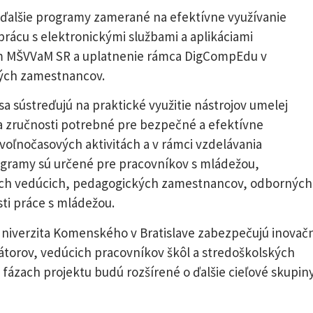
ďalšie programy zamerané na efektívne využívanie
rácu s elektronickými službami a aplikáciami
m MŠVVaM SR a uplatnenie rámca DigCompEdu v
kých zamestnancov.
a sústreďujú na praktické využitie nástrojov umelej
 a zručnosti potrebné pre bezpečné a efektívne
o voľnočasových aktivitách a v rámci vzdelávania
ogramy sú určené pre pracovníkov s mládežou,
ych vedúcich, pedagogických zamestnancov, odborných
ti práce s mládežou.
a Univerzita Komenského v Bratislave zabezpečujú inovač
átorov, vedúcich pracovníkov škôl a stredoškolských
h fázach projektu budú rozšírené o ďalšie cieľové skupin