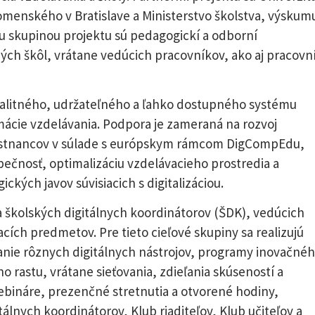
Komenského v Bratislave a Ministerstvo školstva, výskum
ou skupinou projektu sú pedagogickí a odborní
ch škôl, vrátane vedúcich pracovníkov, ako aj pracovní
alitného, udržateľného a ľahko dostupného systému
rmácie vzdelávania. Podpora je zameraná na rozvoj
estnancov v súlade s európskym rámcom DigCompEdu,
pečnosť, optimalizáciu vzdelávacieho prostredia a
ckých javov súvisiacich s digitalizáciou.
a školských digitálnych koordinátorov (ŠDK), vedúcich
ích predmetov. Pre tieto cieľové skupiny sa realizujú
nie rôznych digitálnych nástrojov, programy inovačné
o rastu, vrátane sieťovania, zdieľania skúseností a
webináre, prezenčné stretnutia a otvorené hodiny,
álnych koordinátorov, Klub riaditeľov, Klub učiteľov a