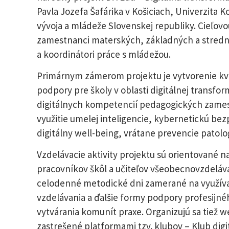
Pavla Jozefa Šafárika v Košiciach, Univerzita 
vývoja a mládeže Slovenskej republiky. Cieľov
zamestnanci materských, základných a stredný
a koordinátori práce s mládežou.
Primárnym zámerom projektu je vytvorenie kv
podpory pre školy v oblasti digitálnej transfo
digitálnych kompetencií pedagogických zam
využitie umelej inteligencie, kybernetickú bez
digitálny well-being, vrátane prevencie patologi
Vzdelávacie aktivity projektu sú orientované n
pracovníkov škôl a učiteľov všeobecnovzdelávac
celodenné metodické dni zamerané na využíva
vzdelávania a ďalšie formy podpory profesijnéh
vytvárania komunít praxe. Organizujú sa tiež 
zastrešené platformami tzv. klubov – Klub digit