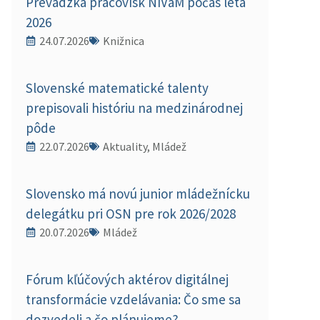
Prevádzka pracovísk NIVaM počas leta
2026
24.07.2026
Knižnica
Slovenské matematické talenty
prepisovali históriu na medzinárodnej
pôde
22.07.2026
Aktuality, Mládež
Slovensko má novú junior mládežnícku
delegátku pri OSN pre rok 2026/2028
20.07.2026
Mládež
Fórum kľúčových aktérov digitálnej
transformácie vzdelávania: Čo sme sa
dozvedeli a čo plánujeme?