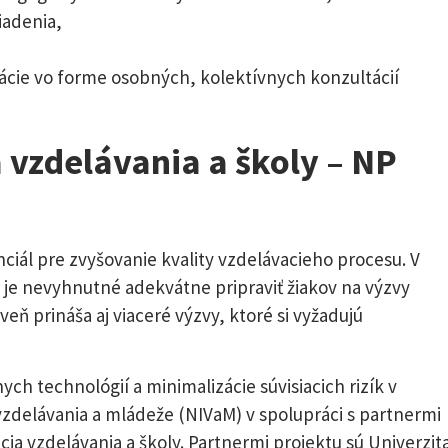
iadenia,
cie vo forme osobných, kolektívnych konzultácií
 vzdelávania a školy – NP
ciál pre zvyšovanie kvality vzdelávacieho procesu. V
je nevyhnutné adekvátne pripraviť žiakov na výzvy
oveň prináša aj viaceré výzvy, ktoré si vyžadujú
ch technológií a minimalizácie súvisiacich rizík v
vzdelávania a mládeže (NIVaM) v spolupráci s partnermi
ia vzdelávania a školy. Partnermi projektu sú Univerzit