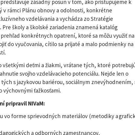
 predstavuje zásadný posun v tom, ako pristupujeme k
ný v rámci Plánu obnovy a odolnosti, konkrétne
kluzívneho vzdelávania a vychádza zo Stratégie
. Pre školy a školské zariadenia znamená katalóg
 prehľad konkrétnych opatrení, ktoré sa môžu využiť na
ojiť do vyučovania, cítilo sa prijaté a malo podmienky na
tí.
o všetkými deťmi a žiakmi, vrátane tých, ktoré potrebuj
hnutie svojho vzdelávacieho potenciálu. Nejde len o
 tých s jazykovou bariérou, sociálnym znevýhodnením, 
 výchovnými ťažkosťami.
í pripravil NIVaM:
 vo forme sprievodných materiálov (metodiky a grafic
edagogických a odborných zamestnancov,