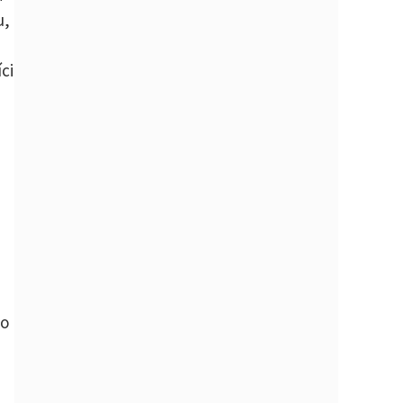
u,
ci
ho