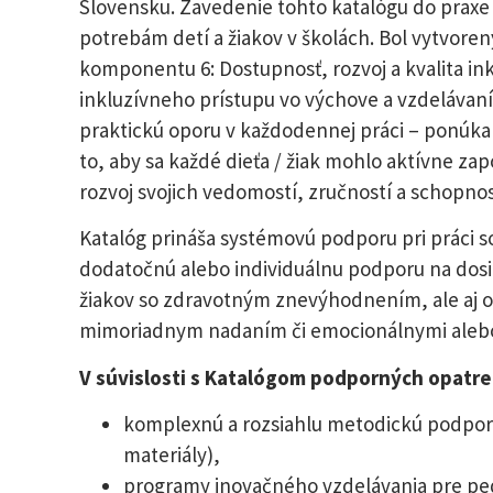
Slovensku. Zavedenie tohto katalógu do praxe
potrebám detí a žiakov v školách. Bol vytvore
komponentu 6: Dostupnosť, rozvoj a kvalita in
inkluzívneho prístupu vo výchove a vzdelávaní
praktickú oporu v každodennej práci – ponúka
to, aby sa každé dieťa / žiak mohlo aktívne zap
rozvoj svojich vedomostí, zručností a schopnos
Katalóg prináša systémovú podporu pri práci s
dodatočnú alebo individuálnu podporu na dosia
žiakov so zdravotným znevýhodnením, ale aj o
mimoriadnym nadaním či emocionálnymi alebo
V súvislosti s Katalógom podporných opatren
komplexnú a rozsiahlu metodickú podporu
materiály),
programy inovačného vzdelávania pre p