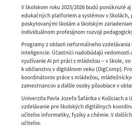
V školskom roku 2025/2026 budú ponúknuté aj 
edukačných platforiem a systémov v školách, p
poskytovanými školám a školským zariadenia
individuálnom profesijnom rozvoji pedagogic
Programy z oblasti neformálneho vzdelávania s
inteligencie. Účastníci nadobúdajú vedomosti
využívanie AI pri práci s mládežou – v škole, v
k občianstvu v digitálnom veku (DigComp). Pr
koordinátorov práce s mládežou, mládežníck
zamestnancov a ďalšie osoby pôsobiace v oblas
Univerzita Pavla Jozefa Šafárika v Košiciach 
vzdelávanie pre školských digitálnych koordin
učiteľov informatiky, fyziky a chémie. V ďalšíc
učiteľov.