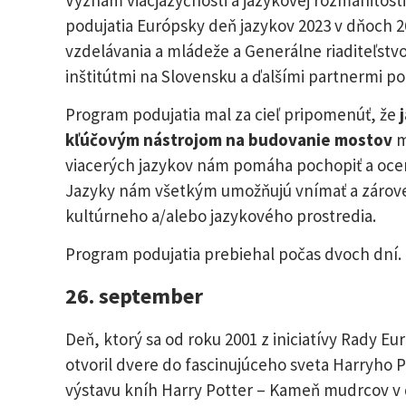
podujatia Európsky deň jazykov 2023 v dňoch 26
vzdelávania a mládeže a Generálne riaditeľstvo
inštitútmi na Slovensku a ďalšími partnermi po
Program podujatia mal za cieľ pripomenúť, že
j
kľúčovým nástrojom na budovanie mostov
m
viacerých jazykov nám pomáha pochopiť a oceni
Jazyky nám všetkým umožňujú vnímať a zárove
kultúrneho a/alebo jazykového prostredia.
Program podujatia prebiehal počas dvoch dní.
26. september
Deň, ktorý sa od roku 2001 z iniciatívy Rady 
otvoril dvere do fascinujúceho sveta Harryho Po
výstavu kníh Harry Potter – Kameň mudrcov v 