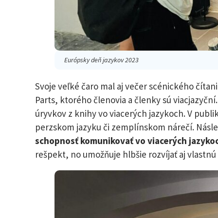
Európsky deň jazykov 2023
Svoje veľké čaro mal aj večer scénického číta
Parts, ktorého členovia a členky sú viacjazyční.
úryvkov z knihy vo viacerých jazykoch. V publik
perzskom jazyku či zemplínskom nárečí. Násled
schopnosť komunikovať vo viacerých jazyko
rešpekt, no umožňuje hlbšie rozvíjať aj vlastnú 