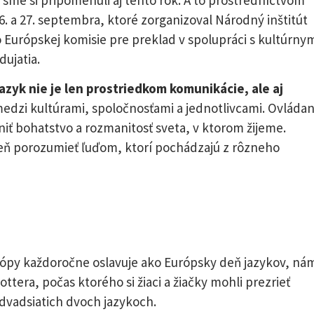
. a 27. septembra, ktoré zorganizoval Národný inštitút
 Európskej komisie pre preklad v spolupráci s kultúrny
dujatia.
azyk nie je len prostriedkom komunikácie, ale aj
edzi kultúrami, spoločnosťami a jednotlivcami. Ovládan
ť bohatstvo a rozmanitosť sveta, v ktorom žijeme.
ň porozumieť ľuďom, ktorí pochádzajú z rôzneho
Európy každoročne oslavuje ako Európsky deň jazykov, ná
ttera, počas ktorého si žiaci a žiačky mohli prezrieť
dvadsiatich dvoch jazykoch.