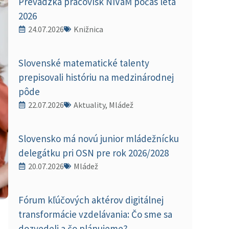
Prevádzka pracovísk NIVaM počas leta
2026
24.07.2026
Knižnica
Slovenské matematické talenty
prepisovali históriu na medzinárodnej
pôde
22.07.2026
Aktuality, Mládež
Slovensko má novú junior mládežnícku
delegátku pri OSN pre rok 2026/2028
20.07.2026
Mládež
Fórum kľúčových aktérov digitálnej
transformácie vzdelávania: Čo sme sa
dozvedeli a čo plánujeme?