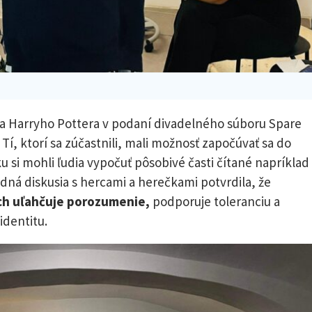
nia Harryho Pottera v podaní divadelného súboru Spare
 Tí, ktorí sa zúčastnili, mali možnosť započúvať sa do
u si mohli ľudia vypočuť pôsobivé časti čítané napríklad
ná diskusia s hercami a herečkami potvrdila, že
ch uľahčuje porozumenie,
podporuje toleranciu a
identitu.