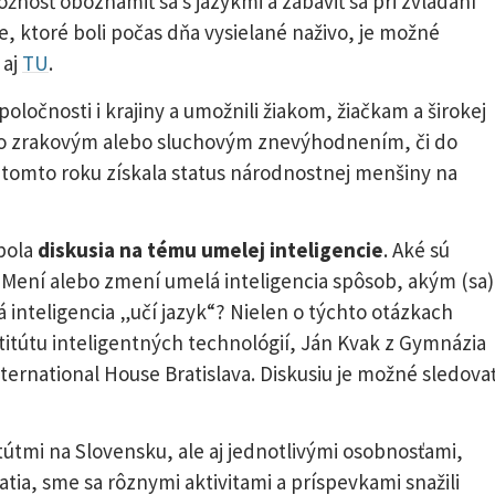
nosť oboznámiť sa s jazykmi a zabaviť sa pri zvládaní
e, ktoré boli počas dňa vysielané naživo, je možné
 aj
TU
.
ločnosti i krajiny a umožnili žiakom, žiačkam a širokej
í so zrakovým alebo sluchovým znevýhodnením, či do
v tomto roku získala status národnostnej menšiny na
bola
diskusia na tému umelej inteligencie
. Aké sú
? Mení alebo zmení umelá inteligencia spôsob, akým (sa)
inteligencia „učí jazyk“? Nielen o týchto otázkach
titútu inteligentných technológií, Ján Kvak z Gymnázia
nternational House Bratislava. Diskusiu je možné sledova
tútmi na Slovensku, ale aj jednotlivými osobnosťami,
tia, sme sa rôznymi aktivitami a príspevkami snažili