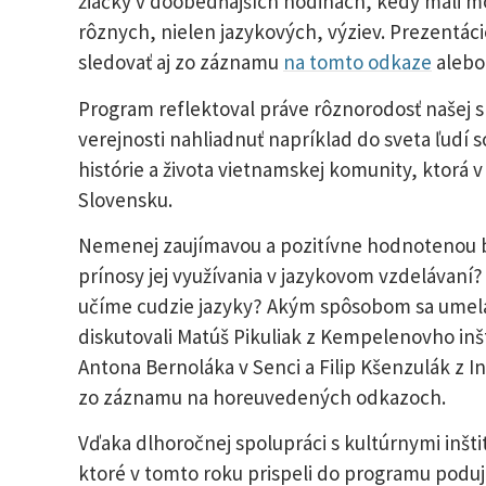
žiačky v doobedňajších hodinách, kedy mali mož
rôznych, nielen jazykových, výziev. Prezentáci
sledovať aj zo záznamu
na tomto odkaze
alebo
Program reflektoval práve rôznorodosť našej spo
verejnosti nahliadnuť napríklad do sveta ľud
histórie a života vietnamskej komunity, ktorá 
Slovensku.
Nemenej zaujímavou a pozitívne hodnotenou 
prínosy jej využívania v jazykovom vzdelávaní
učíme cudzie jazyky? Akým spôsobom sa umelá 
diskutovali Matúš Pikuliak z Kempelenovho inš
Antona Bernoláka v Senci a Filip Kšenzulák z I
zo záznamu na horeuvedených odkazoch.
Vďaka dlhoročnej spolupráci s kultúrnymi inšti
ktoré v tomto roku prispeli do programu poduja