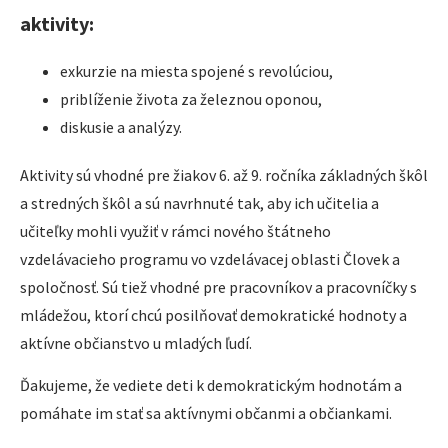
aktivity:
exkurzie na miesta spojené s revolúciou,
priblíženie života za železnou oponou,
diskusie a analýzy.
Aktivity sú vhodné pre žiakov 6. až 9. ročníka základných škôl
a stredných škôl a sú navrhnuté tak, aby ich učitelia a
učiteľky mohli využiť v rámci nového štátneho
vzdelávacieho programu vo vzdelávacej oblasti Človek a
spoločnosť. Sú tiež vhodné pre pracovníkov a pracovníčky s
mládežou, ktorí chcú posilňovať demokratické hodnoty a
aktívne občianstvo u mladých ľudí.
Ďakujeme, že vediete deti k demokratickým hodnotám a
pomáhate im stať sa aktívnymi občanmi a občiankami.