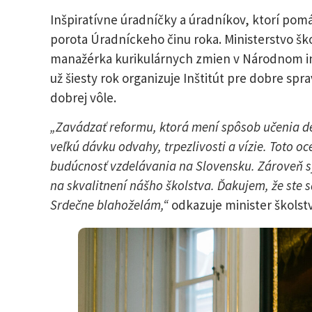
Inšpiratívne úradníčky a úradníkov, ktorí pomá
porota Úradníckeho činu roka. Ministerstvo škol
manažérka kurikulárnych zmien v Národnom inš
už šiesty rok organizuje Inštitút pre dobre sp
dobrej vôle.
„Zavádzať reformu, ktorá mení spôsob učenia det
veľkú dávku odvahy, trpezlivosti a vízie. Toto 
budúcnosť vzdelávania na Slovensku. Zároveň sy
na skvalitnení nášho školstva. Ďakujem, že ste s
Srdečne blahoželám,“
odkazuje minister školst