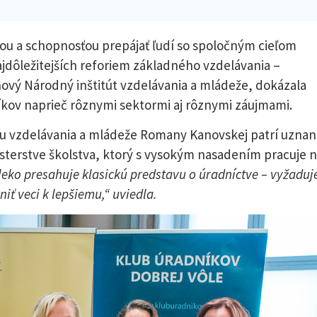
ou a schopnosťou prepájať ľudí so spoločným cieľom
ajdôležitejších reforiem základného vzdelávania –
nový Národný inštitút vzdelávania a mládeže, dokázala
níkov naprieč rôznymi sektormi aj rôznymi záujmami.
útu vzdelávania a mládeže Romany Kanovskej patrí uznan
nisterstve školstva, ktorý s vysokým nasadením pracuje 
leko presahuje klasickú predstavu o úradníctve – vyžaduj
iť veci k lepšiemu,“ uviedla.