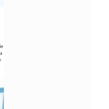
ie
na
e