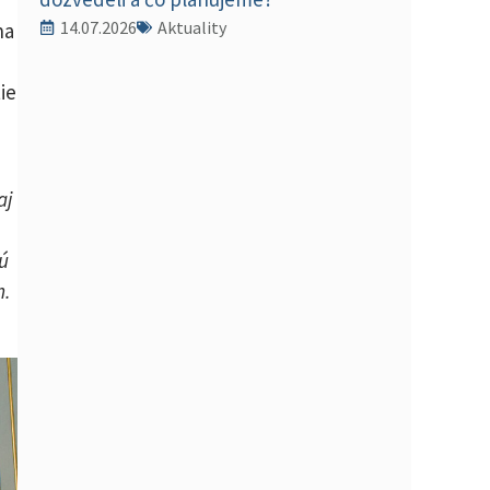
14.07.2026
Aktuality
na
ie
aj
ú
m.