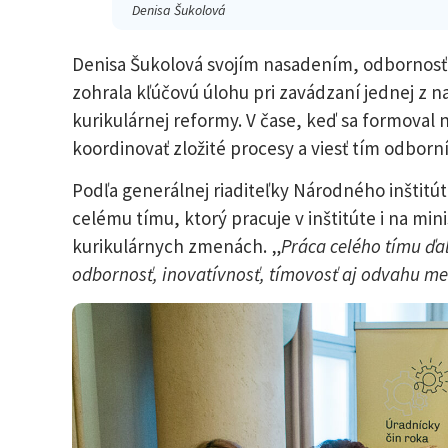
Denisa Šukolová
Denisa Šukolová svojím nasadením, odbornosť
zohrala kľúčovú úlohu pri zavádzaní jednej z n
kurikulárnej reformy. V čase, keď sa formoval 
koordinovať zložité procesy a viesť tím odbor
Podľa generálnej riaditeľky Národného inštit
celému tímu, ktorý pracuje v inštitúte i na mi
kurikulárnych zmenách. „
Práca celého tímu ďa
odbornosť, inovatívnosť, tímovosť aj odvahu men