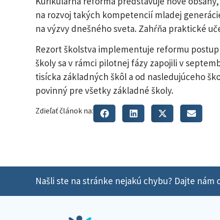
Kurikulárna reforma predstavuje nové obsahy, 
na rozvoj takých kompetencií mladej generácie
na výzvy dnešného sveta. Zahŕňa praktické učen
Rezort školstva implementuje reformu postupn
školy sa v rámci pilotnej fázy zapojili v sept
tisícka základných škôl a od nasledujúceho š
povinný pre všetky základné školy.
Zdieľať článok na:
Našli ste na stránke nejakú chybu? Dajte nám o