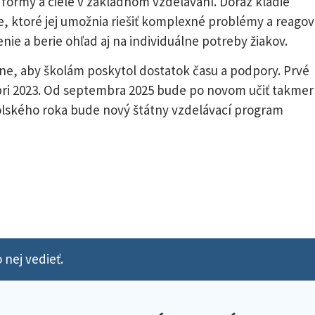
formy a ciele v základnom vzdelávaní. Dôraz kladie
, ktoré jej umožnia riešiť komplexné problémy a reagov
ie a berie ohľad aj na individuálne potreby žiakov.
e, aby školám poskytol dostatok času a podpory. Prvé
embri 2023. Od septembra 2025 bude po novom učiť takmer
kolského roka bude nový štátny vzdelávací program
 nej vedieť.