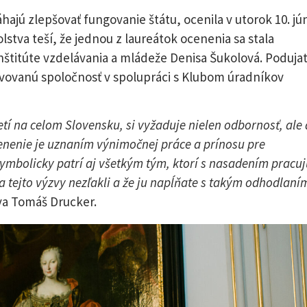
hajú zlepšovať fungovanie štátu, ocenila v utorok 10. jú
stva teší, že jednou z laureátok ocenenia sa stala
titúte vzdelávania a mládeže Denisa Šukolová. Podujat
ravovanú spoločnosť v spolupráci s Klubom úradníkov
í na celom Slovensku, si vyžaduje nielen odbornosť, ale 
ocenenie je uznaním výnimočnej práce a prínosu pre
mbolicky patrí aj všetkým tým, ktorí s nasadením pracuj
a tejto výzvy nezľakli a že ju napĺňate s takým odhodlaní
va Tomáš Drucker.