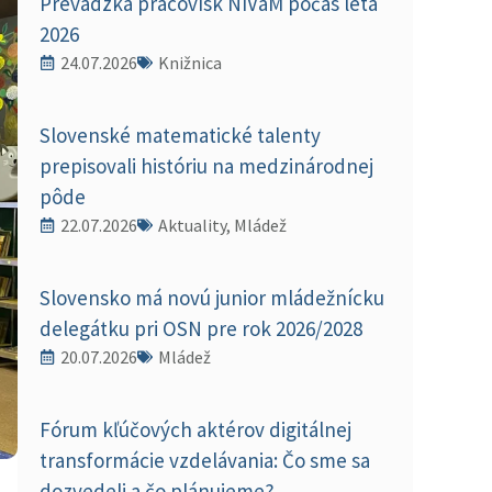
Prevádzka pracovísk NIVaM počas leta
2026
24.07.2026
Knižnica
Slovenské matematické talenty
prepisovali históriu na medzinárodnej
pôde
22.07.2026
Aktuality, Mládež
Slovensko má novú junior mládežnícku
delegátku pri OSN pre rok 2026/2028
20.07.2026
Mládež
Fórum kľúčových aktérov digitálnej
transformácie vzdelávania: Čo sme sa
dozvedeli a čo plánujeme?