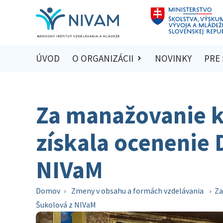
ÚVOD
O ORGANIZÁCII
NOVINKY
PRE
Za manažovanie k
získala ocenenie 
NIVaM
Domov
›
Zmeny v obsahu a formách vzdelávania
›
Za
Šukolová z NIVaM