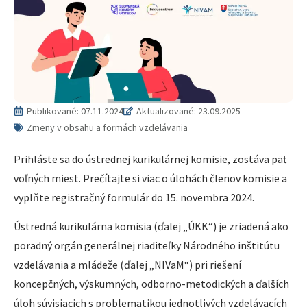
Publikované:
07.11.2024
Aktualizované: 23.09.2025
Zmeny v obsahu a formách vzdelávania
Prihláste sa do ústrednej kurikulárnej komisie, zostáva päť
voľných miest. Prečítajte si viac o úlohách členov komisie a
vyplňte registračný formulár do 15. novembra 2024.
Ústredná kurikulárna komisia (ďalej „ÚKK“) je zriadená ako
poradný orgán generálnej riaditeľky Národného inštitútu
vzdelávania a mládeže (ďalej „NIVaM“) pri riešení
koncepčných, výskumných, odborno-metodických a ďalších
úloh súvisiacich s problematikou jednotlivých vzdelávacích