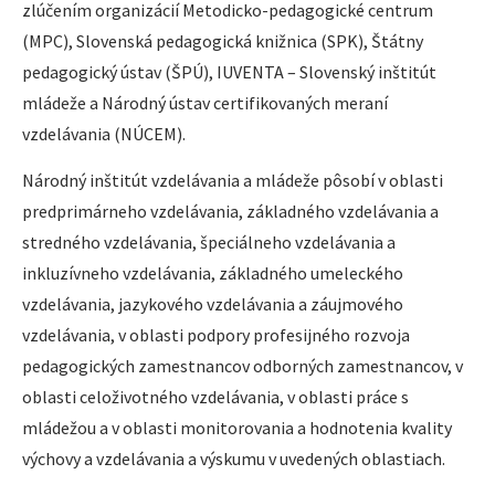
zlúčením organizácií Metodicko-pedagogické centrum
(MPC), Slovenská pedagogická knižnica (SPK), Štátny
pedagogický ústav (ŠPÚ), IUVENTA – Slovenský inštitút
mládeže a Národný ústav certifikovaných meraní
vzdelávania (NÚCEM).
Národný inštitút vzdelávania a mládeže pôsobí v oblasti
predprimárneho vzdelávania, základného vzdelávania a
stredného vzdelávania, špeciálneho vzdelávania a
inkluzívneho vzdelávania, základného umeleckého
vzdelávania, jazykového vzdelávania a záujmového
vzdelávania, v oblasti podpory profesijného rozvoja
pedagogických zamestnancov odborných zamestnancov, v
oblasti celoživotného vzdelávania, v oblasti práce s
mládežou a v oblasti monitorovania a hodnotenia kvality
výchovy a vzdelávania a výskumu v uvedených oblastiach.