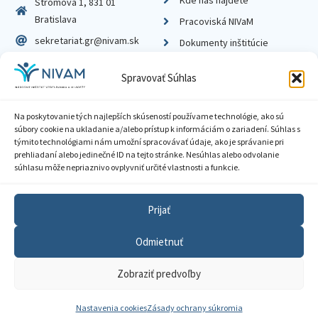
Stromová 1, 831 01
Bratislava
Pracoviská NIVaM
sekretariat.gr@nivam.sk
Dokumenty inštitúcie
IČO: 00164348
Knižnica
Spravovať Súhlas
DIČ: 2020798714
Na poskytovanie tých najlepších skúseností používame technológie, ako sú
súbory cookie na ukladanie a/alebo prístup k informáciám o zariadení. Súhlas s
týmito technológiami nám umožní spracovávať údaje, ako je správanie pri
prehliadaní alebo jedinečné ID na tejto stránke. Nesúhlas alebo odvolanie
Zásady ochrany súkromia
súhlasu môže nepriaznivo ovplyvniť určité vlastnosti a funkcie.
Vyhlásenie o prístupnosti
Prijať
Sprístupnenie informácií
Odmietnuť
Nastavenia cookies
Zobraziť predvoľby
GDPR
© 2026 Národný inštitút vzdelávania a mládeže
Nastavenia cookies
Zásady ochrany súkromia