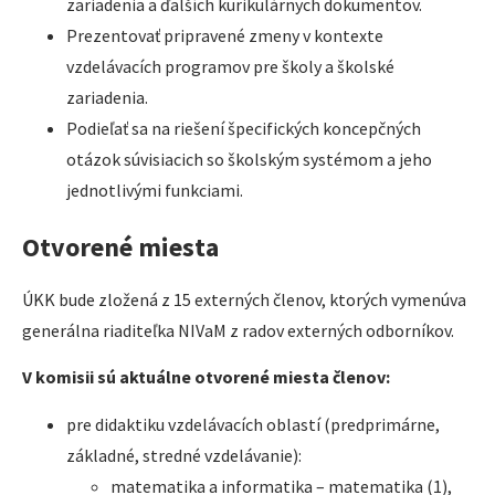
zariadenia a ďalších kurikulárnych dokumentov.
Prezentovať pripravené zmeny v kontexte
vzdelávacích programov pre školy a školské
zariadenia.
Podieľať sa na riešení špecifických koncepčných
otázok súvisiacich so školským systémom a jeho
jednotlivými funkciami.
Otvorené miesta
ÚKK bude zložená z 15 externých členov, ktorých vymenúva
generálna riaditeľka NIVaM z radov externých odborníkov.
V komisii sú aktuálne otvorené miesta členov:
pre didaktiku vzdelávacích oblastí (predprimárne,
základné, stredné vzdelávanie):
matematika a informatika – matematika (1),