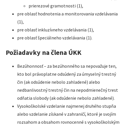
prierezové gramotnosti (1),
pre oblasť hodnotenia a monitorovania vzdelávania
(1),
pre oblasť inkluzívneho vzdelávania (1),
pre oblasť špeciálneho vzdelávania (1).
Požiadavky na člena ÚKK
Bezúhonnosť – za bezúhonného sa nepovažuje ten,
kto bol právoplatne odsúdený za úmyselný trestný
čin (ak odsúdenie nebolo zahladené) alebo
nedbanlivostný trestný čin na nepodmienečný trest
odňatia slobody (ak odsúdenie nebolo zahladené).
Vysokoškolské vzdelanie najmenej druhého stupňa
alebo vzdelanie získané v zahraničí, ktoré je svojím
rozsahom a obsahom rovnocenné s vysokoškolským