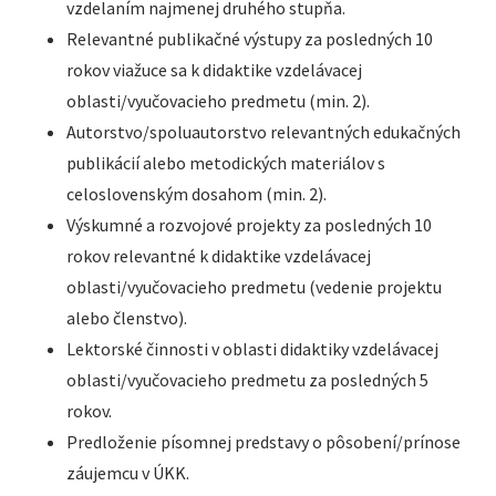
vzdelaním najmenej druhého stupňa.
Relevantné publikačné výstupy za posledných 10
rokov viažuce sa k didaktike vzdelávacej
oblasti/vyučovacieho predmetu (min. 2).
Autorstvo/spoluautorstvo relevantných edukačných
publikácií alebo metodických materiálov s
celoslovenským dosahom (min. 2).
Výskumné a rozvojové projekty za posledných 10
rokov relevantné k didaktike vzdelávacej
oblasti/vyučovacieho predmetu (vedenie projektu
alebo členstvo).
Lektorské činnosti v oblasti didaktiky vzdelávacej
oblasti/vyučovacieho predmetu za posledných 5
rokov.
Predloženie písomnej predstavy o pôsobení/prínose
záujemcu v ÚKK.