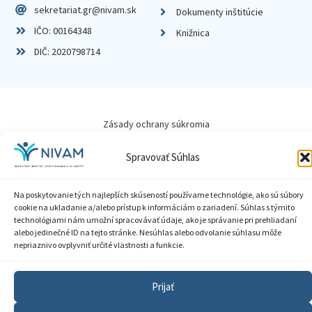
sekretariat.gr@nivam.sk
Dokumenty inštitúcie
IČO: 00164348
Knižnica
DIČ: 2020798714
Zásady ochrany súkromia
Vyhlásenie o prístupnosti
Spravovať Súhlas
Sprístupnenie informácií
Na poskytovanie tých najlepších skúseností používame technológie, ako sú súbory
cookie na ukladanie a/alebo prístup k informáciám o zariadení. Súhlas s týmito
Nastavenia cookies
technológiami nám umožní spracovávať údaje, ako je správanie pri prehliadaní
alebo jedinečné ID na tejto stránke. Nesúhlas alebo odvolanie súhlasu môže
nepriaznivo ovplyvniť určité vlastnosti a funkcie.
GDPR
© 2026 Národný inštitút vzdelávania a mládeže
Prijať