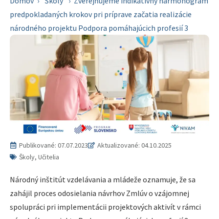
Domov
›
Školy
›
Zverejňujeme indikatívny harmonogram
predpokladaných krokov pri príprave začatia realizácie
národného projektu Podpora pomáhajúcich profesií 3
Publikované:
07.07.2023
Aktualizované: 04.10.2025
Školy, Učitelia
Národný inštitút vzdelávania a mládeže oznamuje, že sa
zahájil proces odosielania návrhov Zmlúv o vzájomnej
spolupráci pri implementácii projektových aktivít v rámci