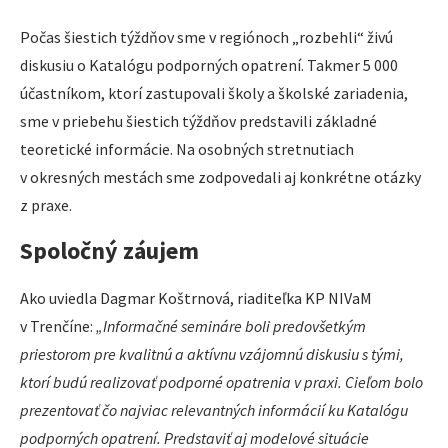
Počas šiestich týždňov sme v regiónoch „rozbehli“ živú
diskusiu o Katalógu podporných opatrení. Takmer 5 000
účastníkom, ktorí zastupovali školy a školské zariadenia,
sme v priebehu šiestich týždňov predstavili základné
teoretické informácie. Na osobných stretnutiach
v okresných mestách sme zodpovedali aj konkrétne otázky
z praxe.
Spoločný záujem
Ako uviedla Dagmar Koštrnová, riaditeľka KP NIVaM
v Trenčíne:
„Informačné semináre boli predovšetkým
priestorom pre kvalitnú a aktívnu vzájomnú diskusiu s tými,
ktorí budú realizovať podporné opatrenia v praxi. Cieľom bolo
prezentovať čo najviac relevantných informácií ku Katalógu
podporných opatrení. Predstaviť aj modelové situácie