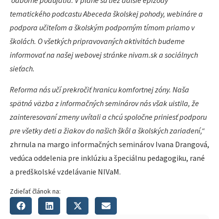
odborné podujatia. V pláne sú tiež ďalšie epizódy
tematického podcastu Abeceda školskej pohody, webináre a
podpora učiteľom a školským podporným tímom priamo v
školách. O všetkých pripravovaných aktivitách budeme
informovať na našej webovej stránke nivam.sk a sociálnych
sieťach.
Reforma nás učí prekročiť hranicu komfortnej zóny. Naša
spätná väzba z informačných seminárov nás však uistila, že
zainteresovaní zmeny uvítali a chcú spoločne priniesť podporu
pre všetky deti a žiakov do našich škôl a školských zariadení,“
zhrnula na margo informačných seminárov Ivana Drangová,
vedúca oddelenia pre inklúziu a špeciálnu pedagogiku, rané
a predškolské vzdelávanie NIVaM.
Zdieľať článok na: