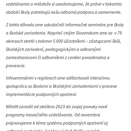
vzdelávania a mládeže si uvedomujeme, že práve v takomto
období školy potrebujú našu odbornú podporu a usmernenie.
Z tohto dôvodu sme uskutočnili informačné semináre pre školy
a školské zariadenia. Naprieč celým Slovenskom sme sa v 79
okresoch stretli s takmer 5 000 účastníkmi – zástupcami škôl,
školských zariadení, pedagogickými a odbornými
zamestnancami či odborníkmi z centier poradenstva a
prevencie.
Infoseminármi v regiónoch sme odštartovali intenzívnu
spoluprácu so školami a školskými zariadeniami v procese
implementácie podporných opatrení.
NIVaM zaradil od októbra 2023 do svojej ponuky nové
programy inovačného vzdelávania. Od novembra
pripravujeme k téme systému podporných opatrení aj