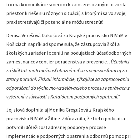
forma komunikácie smerom k zainteresovaným otvorila
priestor k riešeniu rôznych situácií, s ktorými sa vo svojej
praxi stretávajú či potenciálne môžu stretnúť.
Denisa Verešová Dakošová za Krajské pracovisko NIVaM v
Košiciach napríklad spomenula, že zástupcovia škôl a
školských zariadení ocenili na podujatiach účasť odborných
zamestnancov centier poradenstva a prevencie.
„Účastníci
zo škôl tak mali možnosť oboznámiť sa s nejasnosťami aj zo
strany poradní. Získali informácie, týkajúce sa zapracovania
odporúčaní do výchovno-vzdelávacieho procesu v správach z
vyšetrení v súvislosti s Katalógom podporných opatrení.“
Jej slová doplnila aj Monika Gregušová z Krajského
pracoviska NIVaM v Žiline. Zdôraznila, že tieto podujatia
potvrdili dôležitosť adresnej podpory v procese
implementácie podporných opatrení a odbornú pomoc pri