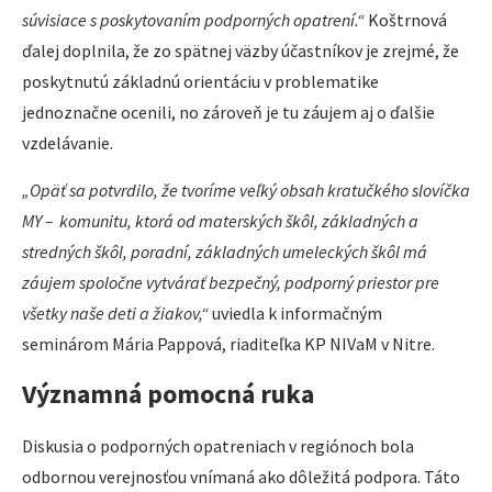
súvisiace s poskytovaním podporných opatrení.“
Koštrnová
ďalej doplnila, že zo spätnej väzby účastníkov je zrejmé, že
poskytnutú základnú orientáciu v problematike
jednoznačne ocenili, no zároveň je tu záujem aj o ďalšie
vzdelávanie.
„Opäť sa potvrdilo, že tvoríme veľký obsah kratučkého slovíčka
MY – komunitu, ktorá od materských škôl, základných a
stredných škôl, poradní, základných umeleckých škôl má
záujem spoločne vytvárať bezpečný, podporný priestor pre
všetky naše deti a žiakov,“
uviedla k informačným
seminárom Mária Pappová, riaditeľka KP NIVaM v Nitre.
Významná pomocná ruka
Diskusia o podporných opatreniach v regiónoch bola
odbornou verejnosťou vnímaná ako dôležitá podpora. Táto