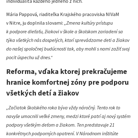
individualita každého jedného z nich.
Mária Pappová, riaditeľka Krajského pracoviska NIVaM
v Nitre, ju doplnila slovami:
„Zmena kultúry prístupu
k podpore dieťaťu, žiakovi v škole a školskom zariadení sa
týka všetkých nás dospelých, ktorí sprevádzame deti a žiakov
do našej spoločnej budúcnosti tak, aby mohli s nami zažiť svoj
pocit úspechu už dnes.“
Reforma, vďaka ktorej prekračujeme
hranice komfortnej zóny pre podporu
všetkých detí a žiakov
„Začiatok školského roka býva vždy náročný. Tento rok to
navyše umocnili veľké zmeny, medzi ktoré patrí aj nový systém
podpory všetkým deťom a žiakom. Ten predstavuje 21
konkrétnych podporných opatrení. V Národnom inštitúte