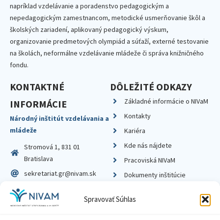
napríklad vzdelávanie a poradenstvo pedagogickým a
nepedagogickým zamestnancom, metodické usmerňovanie škôl a
školských zariadení, aplikovaný pedagogický výskum,
organizovanie predmetových olympiád a súťaží, externé testovanie
na školách, neformálne vzdelávanie mládeže či správa knižničného
fondu.
KONTAKTNÉ
DÔLEŽITÉ ODKAZY
Základné informácie o NIVaM
INFORMÁCIE
Kontakty
Národný inštitút vzdelávania a
mládeže
Kariéra
Kde nás nájdete
Stromová 1, 831 01
Bratislava
Pracoviská NIVaM
sekretariat.gr@nivam.sk
Dokumenty inštitúcie
IČO: 00164348
Knižnica
Spravovať Súhlas
DIČ: 2020798714