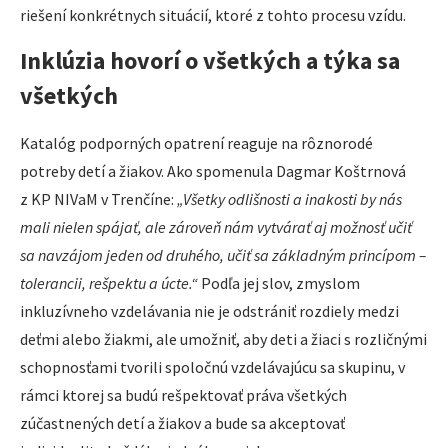
riešení konkrétnych situácií, ktoré z tohto procesu vzídu.
Inklúzia hovorí o všetkých a týka sa
všetkých
Katalóg podporných opatrení reaguje na rôznorodé
potreby detí a žiakov. Ako spomenula Dagmar Koštrnová
z KP NIVaM v Trenčíne:
„Všetky odlišnosti a inakosti by nás
mali nielen spájať, ale zároveň nám vytvárať aj možnosť učiť
sa navzájom jeden od druhého, učiť sa základným princípom –
tolerancii, rešpektu a úcte.“
Podľa jej slov, zmyslom
inkluzívneho vzdelávania nie je odstrániť rozdiely medzi
deťmi alebo žiakmi, ale umožniť, aby deti a žiaci s rozličnými
schopnosťami tvorili spoločnú vzdelávajúcu sa skupinu, v
rámci ktorej sa budú rešpektovať práva všetkých
zúčastnených detí a žiakov a bude sa akceptovať