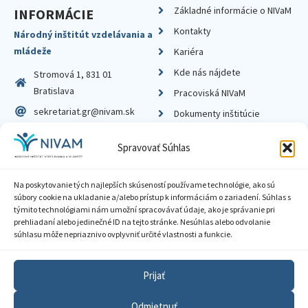
Základné informácie o NIVaM
INFORMÁCIE
Kontakty
Národný inštitút vzdelávania a
mládeže
Kariéra
Kde nás nájdete
Stromová 1, 831 01
Bratislava
Pracoviská NIVaM
sekretariat.gr@nivam.sk
Dokumenty inštitúcie
IČO: 00164348
Knižnica
Spravovať Súhlas
DIČ: 2020798714
Na poskytovanie tých najlepších skúseností používame technológie, ako sú
súbory cookie na ukladanie a/alebo prístup k informáciám o zariadení. Súhlas s
týmito technológiami nám umožní spracovávať údaje, ako je správanie pri
prehliadaní alebo jedinečné ID na tejto stránke. Nesúhlas alebo odvolanie
Zásady ochrany súkromia
súhlasu môže nepriaznivo ovplyvniť určité vlastnosti a funkcie.
Vyhlásenie o prístupnosti
Prijať
Sprístupnenie informácií
Odmietnuť