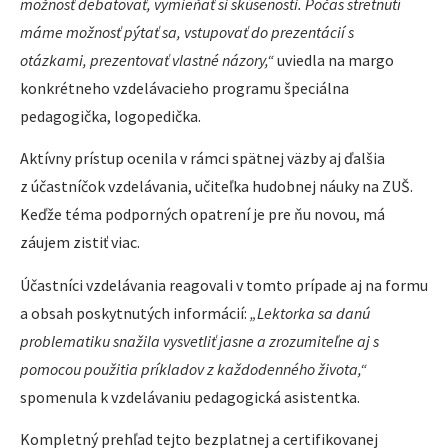
možnosť debatovať, vymieňať si skúsenosti. Počas stretnutí
máme možnosť pýtať sa, vstupovať do prezentácií s
otázkami, prezentovať vlastné názory,“
uviedla na margo
konkrétneho vzdelávacieho programu špeciálna
pedagogička, logopedička.
Aktívny prístup ocenila v rámci spätnej väzby aj ďalšia
z účastníčok vzdelávania, učiteľka hudobnej náuky na ZUŠ.
Keďže téma podporných opatrení je pre ňu novou, má
záujem zistiť viac.
Účastníci vzdelávania reagovali v tomto prípade aj na formu
a obsah poskytnutých informácií:
„Lektorka sa danú
problematiku snažila vysvetliť jasne a zrozumiteľne aj s
pomocou použitia príkladov z každodenného života,“
spomenula k vzdelávaniu pedagogická asistentka.
Kompletný prehľad tejto bezplatnej a certifikovanej