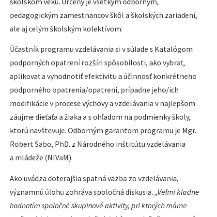
školskom veku. Určený je všetkým odborným,
pedagogickým zamestnancov škôl a školských zariadení,
ale aj celým školským kolektívom.
Účastník programu vzdelávania si v súlade s Katalógom
podporných opatrení rozšíri spôsobilosti, ako vybrať,
aplikovať a vyhodnotiť efektivitu a účinnosť konkrétneho
podporného opatrenia/opatrení, prípadne jeho/ich
modifikácie v procese výchovy a vzdelávania v najlepšom
záujme dieťaťa a žiaka a s ohľadom na podmienky školy,
ktorú navštevuje. Odborným garantom programu je Mgr.
Robert Sabo, PhD. z Národného inštitútu vzdelávania
a mládeže (NIVaM).
Ako uvádza doterajšia spätná väzba zo vzdelávania,
významnú úlohu zohráva spoločná diskusia.
„Veľmi kladne
hodnotím spoločné skupinové aktivity, pri ktorých máme