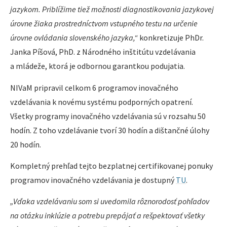
jazykom. Priblížime tiež možnosti diagnostikovania jazykovej
úrovne žiaka prostredníctvom vstupného testu na určenie
úrovne ovládania slovenského jazyka,“
konkretizuje PhDr.
Janka Píšová, PhD. z Národného inštitútu vzdelávania
a mládeže, ktorá je odbornou garantkou podujatia.
NIVaM pripravil celkom 6 programov inovačného
vzdelávania k novému systému podporných opatrení.
Všetky programy inovačného vzdelávania sú v rozsahu 50
hodín. Z toho vzdelávanie tvorí 30 hodín a dištančné úlohy
20 hodín.
Kompletný prehľad tejto bezplatnej certifikovanej ponuky
programov inovačného vzdelávania je dostupný
TU
.
„Vďaka vzdelávaniu som si uvedomila rôznorodosť pohľadov
na otázku inklúzie a potrebu prepájať a rešpektovať všetky