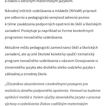
a žiakov s odlišným materinským jazykom.
Národný inštitút vzdelávania a mládeže (NIVaM) pripravil
pre odbornú a pedagogickú verejnosť adresnú pomoc
k téme zavádzania podporných opatrení do škôl a školských
zariadení. Poskytuje ju napríklad vo forme konkrétnych
programov inovačného vzdelávania.
Aktuálne môžu pedagogickí zamestnanci škôl a školských
zariadení, ale aj celé školské kolektívy využiť i tematický
program inovačného vzdelávania s názvom Osvojovanie si
slovenského jazyka ako druhého alebo cudzieho jazyka v
základnej a strednej škole.
„Účastníkov oboznámime s konkrétnymi postupmi pre
realizáciu daného podporného opatrenia. Venovať sa budeme
aplikácii metód a foriem výučby slovenského jazyka v procese
výchovy a vzdelávania žiakov s odlišným materinským