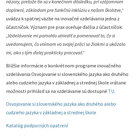
názory, pretože tie sú v konečnom dôsledku, pri vzájomnom
doplnení, základom pre funkčnú inklúziu v našom školstve,“
uvádza k spätnej väzbe na inovačné vzdelávania jedna z
účastníčok. Význam pre prax oceňuje ďalšia z účastníčok:
„Vzdelávanie mi pomohlo utriediť a pomenovať to, čo si
uvedomujem, čo vnímam vo svojej práci so žiakmi a ukázalo
mi, ako s tým ďalej prakticky pracovať.“
Bližšie informácie o konkrétnom programe inovačného
vzdelávania Osvojovanie si slovenského jazyka ako druhého
alebo cudzieho jazyka v základnej a strednej škole vrátane
možnosti prihlásiť sa na vzdelávanie sú dostupné
TU
.
Osvojovanie si slovenského jazyka ako druhého alebo
cudzieho jazyka v základnej a strednej škole
Katalóg podporných opatrení