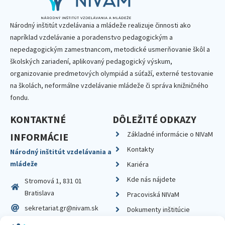
Národný inštitút vzdelávania a mládeže realizuje činnosti ako
napríklad vzdelávanie a poradenstvo pedagogickým a
nepedagogickým zamestnancom, metodické usmerňovanie škôl a
školských zariadení, aplikovaný pedagogický výskum,
organizovanie predmetových olympiád a súťaží, externé testovanie
na školách, neformálne vzdelávanie mládeže či správa knižničného
fondu.
KONTAKTNÉ
DÔLEŽITÉ ODKAZY
Základné informácie o NIVaM
INFORMÁCIE
Kontakty
Národný inštitút vzdelávania a
mládeže
Kariéra
Kde nás nájdete
Stromová 1, 831 01
Bratislava
Pracoviská NIVaM
sekretariat.gr@nivam.sk
Dokumenty inštitúcie
IČO: 00164348
Knižnica