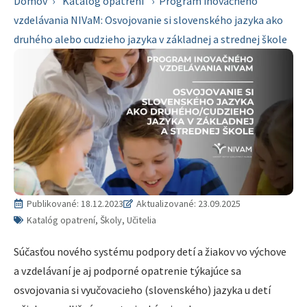
Domov
›
Katalóg opatrení
›
Program inovačného
vzdelávania NIVaM: Osvojovanie si slovenského jazyka ako
druhého alebo cudzieho jazyka v základnej a strednej škole
Publikované:
18.12.2023
Aktualizované: 23.09.2025
Katalóg opatrení, Školy, Učitelia
Súčasťou nového systému podpory detí a žiakov vo výchove
a vzdelávaní je aj podporné opatrenie týkajúce sa
osvojovania si vyučovacieho (slovenského) jazyka u detí