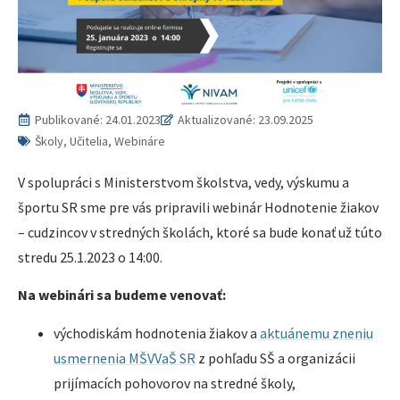
Publikované:
24.01.2023
Aktualizované: 23.09.2025
Školy, Učitelia, Webináre
V spolupráci s Ministerstvom školstva, vedy, výskumu a
športu SR sme pre vás pripravili webinár Hodnotenie žiakov
– cudzincov v stredných školách, ktoré sa bude konať už túto
stredu 25.1.2023 o 14:00.
Na webinári sa budeme venovať:
východiskám hodnotenia žiakov a
aktuánemu zneniu
usmernenia MŠVVaŠ SR
z pohľadu SŠ a organizácii
prijímacích pohovorov na stredné školy,