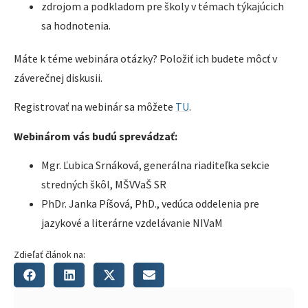
zdrojom a podkladom pre školy v témach týkajúcich
sa hodnotenia.
Máte k téme webinára otázky? Položiť ich budete môcť v
záverečnej diskusii.
Registrovať na webinár sa môžete
TU
.
Webinárom vás budú sprevádzať:
Mgr. Ľubica Srnáková, generálna riaditeľka sekcie
stredných škôl, MŠVVaŠ SR
PhDr. Janka Píšová, PhD., vedúca oddelenia pre
jazykové a literárne vzdelávanie NIVaM
Zdieľať článok na: