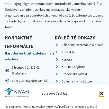
nepedagogickým zamestnancom, metodické usmerňovanie škôl a
školských zariadení, aplikovaný pedagogický výskum,
organizovanie predmetových olympiád a súťaží, externé testovanie
na školách, neformálne vzdelávanie mládeže či správa knižničného
fondu.
KONTAKTNÉ
DÔLEŽITÉ ODKAZY
Základné informácie o NIVaM
INFORMÁCIE
Kontakty
Národný inštitút vzdelávania a
mládeže
Kariéra
Kde nás nájdete
Stromová 1, 831 01
Bratislava
Pracoviská NIVaM
sekretariat.gr@nivam.sk
Dokumenty inštitúcie
IČO: 00164348
Knižnica
Spravovať Súhlas
DIČ: 2020798714
Na poskytovanie tých najlepších skúseností používame technológie, ako sú