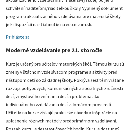
aktualizačného vzdelávania v materskej škole, po jeho
schválení riaditeľom/riaditeľkou školy. Vyplnený doklument
programu aktualizačného vzdelávania pre materské školy
je k dispozícii na stiahnutie na edu.nivam.sk.
Prihláste sa.
Moderné vzdelávanie pre 21. storočie
Kurz je určený pre učiteľov materských škôl. Témou kurzu sú
zmeny v štátnom vzdelávacom programe a aktivity pred
nástupom detí do základnej školy. Pokrýva šesť tém vrátane
rozvoja pohybových, komunikačných a sociálnych zručností
detí, zmyslového vnímania detí a problematiku
individuálneho vzdelávania detí v domácom prostredí.
Učitelia na kurze získajú praktické návody a inšpirácie na
uplatnenie rôznych metód v predprimárnom vzdelávaní.
Rozsah kurzu je desať vyučovacích hodín. Kurz je dostupný