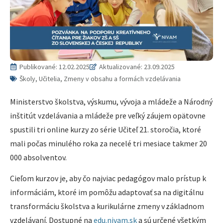
Publikované:
12.02.2025
Aktualizované: 23.09.2025
Školy, Učitelia, Zmeny v obsahu a formách vzdelávania
Ministerstvo školstva, výskumu, vývoja a mládeže a Národný
inštitút vzdelávania a mládeže pre veľký záujem opätovne
spustili tri online kurzy zo série Učiteľ 21. storočia, ktoré
mali počas minulého roka za necelé tri mesiace takmer 20
000 absolventov.
Cieľom kurzov je, aby čo najviac pedagógov malo prístup k
informáciám, ktoré im pomôžu adaptovať sa na digitálnu
transformáciu školstva a kurikulárne zmeny v základnom
vzdelávaní. Dostupné na
edu.nivam.sk
a sú určené všetkým