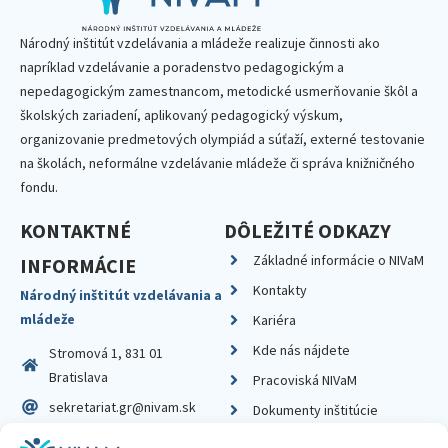
Národný inštitút vzdelávania a mládeže realizuje činnosti ako
napríklad vzdelávanie a poradenstvo pedagogickým a
nepedagogickým zamestnancom, metodické usmerňovanie škôl a
školských zariadení, aplikovaný pedagogický výskum,
organizovanie predmetových olympiád a súťaží, externé testovanie
na školách, neformálne vzdelávanie mládeže či správa knižničného
fondu.
KONTAKTNÉ
DÔLEŽITÉ ODKAZY
Základné informácie o NIVaM
INFORMÁCIE
Kontakty
Národný inštitút vzdelávania a
mládeže
Kariéra
Kde nás nájdete
Stromová 1, 831 01
Bratislava
Pracoviská NIVaM
sekretariat.gr@nivam.sk
Dokumenty inštitúcie
IČO: 00164348
Knižnica