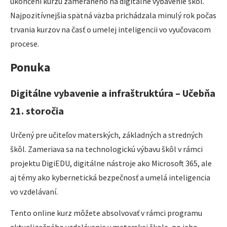
ukončení kurzu zameraného na digitálne vybavenie škôl.
Najpozitívnejšia spätná väzba prichádzala minulý rok počas
trvania kurzov na časť o umelej inteligencii vo vyučovacom
procese.
Ponuka
Digitálne vybavenie a infraštruktúra – Učebňa
21. storočia
Určený pre učiteľov materských, základných a stredných
škôl. Zameriava sa na technologickú výbavu škôl v rámci
projektu DigiEDU, digitálne nástroje ako Microsoft 365, ale
aj témy ako kybernetická bezpečnosť a umelá inteligencia
vo vzdelávaní.
Tento online kurz môžete absolvovať v rámci programu