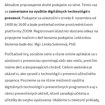
Aktuálne pripravujeme druhé podujatie zo série. Tento raz
sa
zameriame na využitie digitálnych technológii v
prevencii
. Podujatie sa uskutoční v stredu 9. novembra od
14:00 do 16:00 a bude prebiehať online prostredníctvom
platformy ZOOM. Registrovaní účastníci dostanú odkaz na
pripojenie mailom v deň konania podujatia. Lektorkou
školenia bude doc. Mgr. Lenka Sokolová, PhD.
Počítačové hry, sociálne siete a rôzne online aplikácie sa v
súvislosti s prevenciou spomínajú skôr ako niečo, pred čím
máme deti a dospievajúcich chrániť. Cieľom webinára je
ukázať si, ako spraviť z technológií v prevencii užitočného
spojenca. Pozrieme sa na rôzne možnosti využitia
digitálnych technológií v preventívnych programoch a aj v
rámci preventívnych aktivít, ktoré zaraďujú učitelia a
učiteľky do svojho vyučovania. Ukážeme si niektoré príklady,