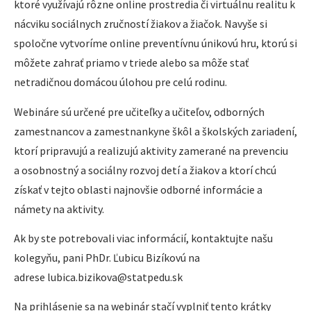
ktoré využívajú rôzne online prostredia či virtuálnu realitu k
nácviku sociálnych zručností žiakov a žiačok. Navyše si
spoločne vytvoríme online preventívnu únikovú hru, ktorú si
môžete zahrať priamo v triede alebo sa môže stať
netradičnou domácou úlohou pre celú rodinu.
Webináre sú určené pre učiteľky a učiteľov, odborných
zamestnancov a zamestnankyne škôl a školských zariadení,
ktorí pripravujú a realizujú aktivity zamerané na prevenciu
a osobnostný a sociálny rozvoj detí a žiakov a ktorí chcú
získať v tejto oblasti najnovšie odborné informácie a
námety na aktivity.
Ak by ste potrebovali viac informácií, kontaktujte našu
kolegyňu, pani PhDr. Ľubicu Bizíkovú na
adrese lubica.bizikova@statpedu.sk
Na prihlásenie sa na webinár stačí vyplniť tento krátky