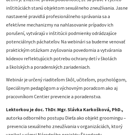
inštitúciách stanú objektom sexuálneho zneužívania. Jasne
nastavené pravidlá profesionálneho správania sa a
efektívne mechanizmy na nahlasovanie prípadov ich
porušení, vytvárajú v inštitúcii podmienky odrádzajúce
potenciálnych páchateľov. Na webinári sa budeme venovať
praktickým otázkam zvyšovania povedomia a vytvárania
kódexov reflektujúcich potrebu ochrany detí v školách
a školských a poradenských zariadeniach.
Webinár je určený riaditeľom škôl, učiteľom, psychológom,
špeciálnym pedagógom a výchovným poradcom ako aj
pracovníkom Centier prevencie a poradenstva.
Lektorkou je doc. ThDr. Mgr. Slávka Karkošková, PhD.,
autorka odborného postupu Dieťa ako objekt groomingu –
prevencia sexuálneho zneužívania v organizáciách, ktorý
vznikol v rámci Národného projektu Štandardy