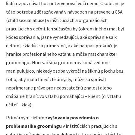
ľudí rozpoznávať ho a intervenovať voči nemu. Osobitne je
táto potreba zdôrazňovaná v návodoch na prevenciu CSA
(child sexual abuse) v inštitúciách a organizáciách
pracujúcich s deťmi. Ich súčasťou by (okrem iného) mal byť
kódex správania, jasne vymedzujúci, aké správanie sa k
deťom je žiadúce a primerané, a aké naopak prekračuje
hranice profesionálneho vzťahu a môže mať charakter
groomingu . Hoci väčšina groomerov koná vedome
manipulujúco, niekedy osoba vykročí na šikmú plochu bez
toho, aby mala hneď zlé úmysly; môže sa správať
neprimerane práve pre nedostatočnú znalosť alebo
chápanie hraníc vo vzťahu pomáhajúci – klient (či vzťahu
učiteľ – žiak).
Primárnym cieľom
zvyšovania povedomia o
problematike groomingu
v inštitúciách pracujúcich s
deťmi je zníženie pravdepodobnosti, že sa práve v týchto