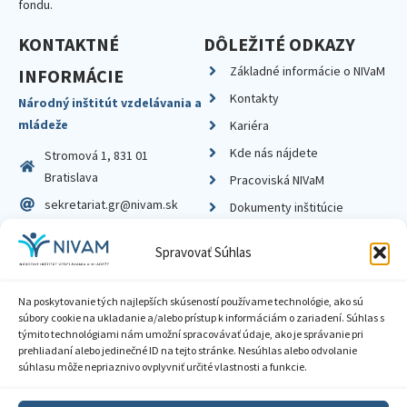
fondu.
KONTAKTNÉ
DÔLEŽITÉ ODKAZY
Základné informácie o NIVaM
INFORMÁCIE
Kontakty
Národný inštitút vzdelávania a
mládeže
Kariéra
Kde nás nájdete
Stromová 1, 831 01
Bratislava
Pracoviská NIVaM
sekretariat.gr@nivam.sk
Dokumenty inštitúcie
IČO: 00164348
Knižnica
Spravovať Súhlas
DIČ: 2020798714
Na poskytovanie tých najlepších skúseností používame technológie, ako sú
súbory cookie na ukladanie a/alebo prístup k informáciám o zariadení. Súhlas s
týmito technológiami nám umožní spracovávať údaje, ako je správanie pri
prehliadaní alebo jedinečné ID na tejto stránke. Nesúhlas alebo odvolanie
Zásady ochrany súkromia
súhlasu môže nepriaznivo ovplyvniť určité vlastnosti a funkcie.
Vyhlásenie o prístupnosti