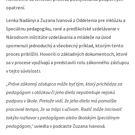
opatrení.
Lenka Nadányi a Zuzana Ivanová z Oddelenia pre inklúziu a
špeciálnu pedagogiku, rané a predškolské vzdelávanie v
Národnom inštitúte vzdelávania a mládeže na úvod
spomenuli jednoduchý a všeobecný príklad, ktorým tento
proces priblížili. Hovorili o základných dokumentoch, ktoré
sa v procese využívajú a predstavili rolu zákonného zástupcu
v tejto súvislosti.
„Práve zákonný zástupca môže byť tým, ktorý prichádza za
pedagógom s otázkou či jeho dieťa nepotrebuje nejakú
podporu v škole. Pretože vidí, že jeho dieťa má pomalšie
pracovné tempo, že sa trápi s učivom. Rodič môže iniciovať
takýto rozhovor s pedagógom alebo školským špeciálnym
pedagógom,“
uviedla v podcaste Zuzana Ivanová.