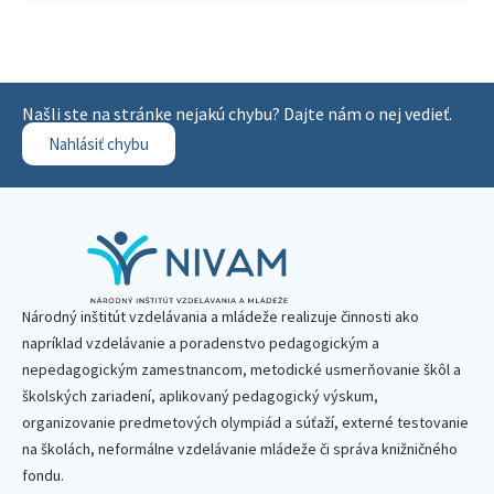
Našli ste na stránke nejakú chybu? Dajte nám o nej vedieť.
Nahlásiť chybu
Národný inštitút vzdelávania a mládeže realizuje činnosti ako
napríklad vzdelávanie a poradenstvo pedagogickým a
nepedagogickým zamestnancom, metodické usmerňovanie škôl a
školských zariadení, aplikovaný pedagogický výskum,
organizovanie predmetových olympiád a súťaží, externé testovanie
na školách, neformálne vzdelávanie mládeže či správa knižničného
fondu.