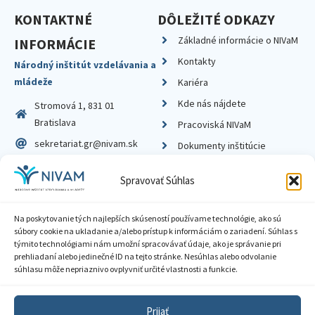
KONTAKTNÉ
DÔLEŽITÉ ODKAZY
Základné informácie o NIVaM
INFORMÁCIE
Kontakty
Národný inštitút vzdelávania a
mládeže
Kariéra
Kde nás nájdete
Stromová 1, 831 01
Bratislava
Pracoviská NIVaM
sekretariat.gr@nivam.sk
Dokumenty inštitúcie
IČO: 00164348
Knižnica
Spravovať Súhlas
DIČ: 2020798714
Na poskytovanie tých najlepších skúseností používame technológie, ako sú
súbory cookie na ukladanie a/alebo prístup k informáciám o zariadení. Súhlas s
týmito technológiami nám umožní spracovávať údaje, ako je správanie pri
prehliadaní alebo jedinečné ID na tejto stránke. Nesúhlas alebo odvolanie
Zásady ochrany súkromia
súhlasu môže nepriaznivo ovplyvniť určité vlastnosti a funkcie.
Vyhlásenie o prístupnosti
Prijať