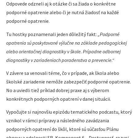
Odpovede odzneli aj k otázke či sa žiada o konkrétne
podporné opatrenie alebo či je nutná žiadosť na každé
podporné opatrenie.
Tu hostky poznamenali jeden dôležitý fakt:
„Podporné
opatrenia sú poskytované výlučne na základe pedagogickej
alebo orientačnej diagnostiky v škole. Prípadne odbornej
diagnostiky v zariadeniach poradenstva a prevencie.“
V závere sa venovali téme, čo v prípade, ak škola alebo
školské zariadenie nemôže zabezpečiť podporné opatrenie.
No a uviedli tiež príklad dobrej praxe aj s výberom
konkrétnych podporných opatrení v danej situácii.
Vypočujte si najnovšiu epizódu tematického podcastu, ktorý
vznikol v rámci prípravy a následného zavádzania
podporných opatrení do škôl, ktoré sú súčasťou Plánu
obnovy a odolnosti SR, Komponent 6 – Dostupnosť, rozvoj