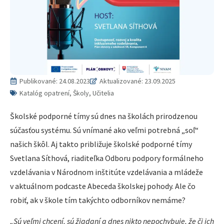
Publikované:
24.08.2023
Aktualizované: 23.09.2025
Katalóg opatrení, Školy, Učitelia
Školské podporné tímy sú dnes na školách prirodzenou
súčasťou systému. Sú vnímané ako veľmi potrebná „soľ“
našich škôl. Aj takto približuje školské podporné tímy
Svetlana Síthová, riaditeľka Odboru podpory formálneho
vzdelávania v Národnom inštitúte vzdelávania a mládeže
v aktuálnom podcaste Abeceda školskej pohody. Ale čo
robiť, ak v škole tím takýchto odborníkov nemáme?
„Sú veľmi chcení, sú žiadaní a dnes nikto nepochybuje, že či ich