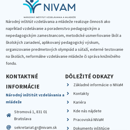
Národný inštitút vzdelávania a mládeže realizuje činnosti ako
napríklad vzdelávanie a poradenstvo pedagogickým a
nepedagogickým zamestnancom, metodické usmerňovanie škôl a
školských zariadení, aplikovaný pedagogický výskum,
organizovanie predmetových olympiád a súťaží, externé testovanie
na školách, neformálne vzdelávanie mládeže či správa knižničného
fondu.
KONTAKTNÉ
DÔLEŽITÉ ODKAZY
Základné informácie o NIVaM
INFORMÁCIE
Kontakty
Národný inštitút vzdelávania a
mládeže
Kariéra
Kde nás nájdete
Stromová 1, 831 01
Bratislava
Pracoviská NIVaM
sekretariat.gr@nivam.sk
Dokumenty inštitúcie