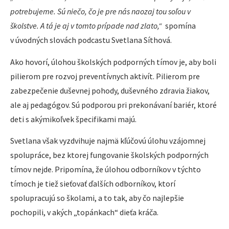
potrebujeme. Sú niečo, čo je pre nás naozaj tou soľou v
školstve. A tá je aj v tomto prípade nad zlato,“
spomína
v úvodných slovách podcastu Svetlana Síthová.
Ako hovorí, úlohou školských podporných tímov je, aby boli
pilierom pre rozvoj preventívnych aktivít. Pilierom pre
zabezpečenie duševnej pohody, duševného zdravia žiakov,
ale aj pedagógov. Sú podporou pri prekonávaní bariér, ktoré
deti s akýmikoľvek špecifikami majú.
Svetlana však vyzdvihuje najmä kľúčovú úlohu vzájomnej
spolupráce, bez ktorej fungovanie školských podporných
tímov nejde. Pripomína, že úlohou odborníkov v týchto
tímoch je tiež sieťovať ďalších odborníkov, ktorí
spolupracujú so školami, a to tak, aby čo najlepšie
pochopili, v akých „topánkach“ dieťa kráča.