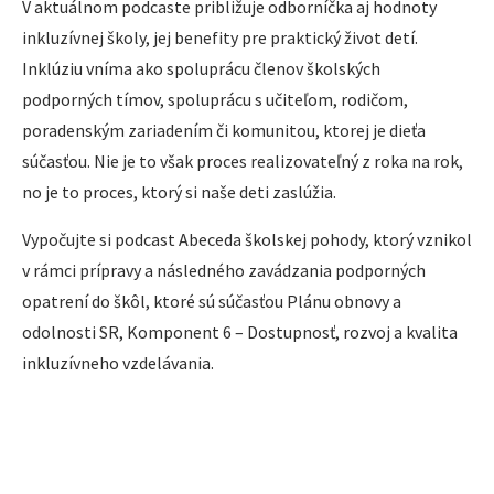
V aktuálnom podcaste približuje odborníčka aj hodnoty
inkluzívnej školy, jej benefity pre praktický život detí.
Inklúziu vníma ako spoluprácu členov školských
podporných tímov, spoluprácu s učiteľom, rodičom,
poradenským zariadením či komunitou, ktorej je dieťa
súčasťou. Nie je to však proces realizovateľný z roka na rok,
no je to proces, ktorý si naše deti zaslúžia.
Vypočujte si podcast Abeceda školskej pohody, ktorý vznikol
v rámci prípravy a následného zavádzania podporných
opatrení do škôl, ktoré sú súčasťou Plánu obnovy a
odolnosti SR, Komponent 6 – Dostupnosť, rozvoj a kvalita
inkluzívneho vzdelávania.