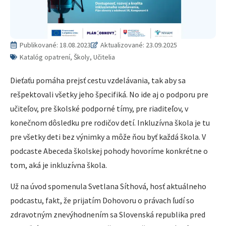
Publikované:
18.08.2023
Aktualizované: 23.09.2025
Katalóg opatrení, Školy, Učitelia
Dieťaťu pomáha prejsť cestu vzdelávania, tak aby sa
rešpektovali všetky jeho špecifiká. No ide aj o podporu pre
učiteľov, pre školské podporné tímy, pre riaditeľov, v
konečnom dôsledku pre rodičov detí. Inkluzívna škola je tu
pre všetky deti bez výnimky a môže ňou byť každá škola. V
podcaste Abeceda školskej pohody hovoríme konkrétne o
tom, aká je inkluzívna škola.
Už na úvod spomenula Svetlana Síthová, hosť aktuálneho
podcastu, fakt, že prijatím Dohovoru o právach ľudí so
zdravotným znevýhodnením sa Slovenská republika pred