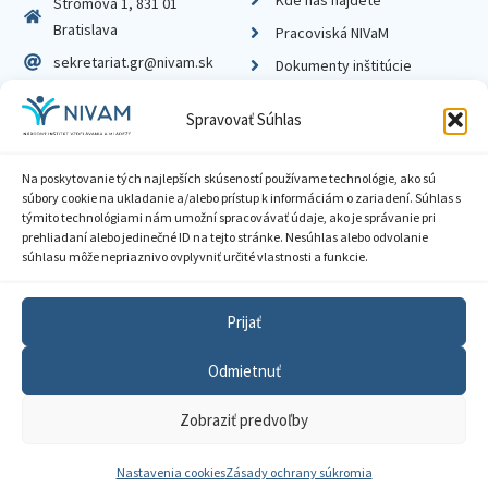
Stromová 1, 831 01
Bratislava
Pracoviská NIVaM
sekretariat.gr@nivam.sk
Dokumenty inštitúcie
IČO: 00164348
Knižnica
Spravovať Súhlas
DIČ: 2020798714
Na poskytovanie tých najlepších skúseností používame technológie, ako sú
súbory cookie na ukladanie a/alebo prístup k informáciám o zariadení. Súhlas s
týmito technológiami nám umožní spracovávať údaje, ako je správanie pri
prehliadaní alebo jedinečné ID na tejto stránke. Nesúhlas alebo odvolanie
Zásady ochrany súkromia
súhlasu môže nepriaznivo ovplyvniť určité vlastnosti a funkcie.
Vyhlásenie o prístupnosti
Prijať
Sprístupnenie informácií
Odmietnuť
Nastavenia cookies
Zobraziť predvoľby
GDPR
© 2026 Národný inštitút vzdelávania a mládeže
Nastavenia cookies
Zásady ochrany súkromia