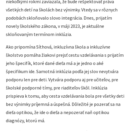
niekoľkými rokmi zaviazala, že bude rešpektovať práva
všetkých detí na školách bez výnimky. Vtedy sa v rôznych
podobách skloňovalo slovo integrácia. Dnes, prijatím
novely školského zákona, v máji 2023, je aktuálne
skloňovaným termínom inklúzia.
Ako pripomína Síthová, inkluzívna škola a inkluzívne
školstvo pomáha žiakovi prejsť cestu vzdelávania s prijatím
jeho špecifík, ktoré dané dieťa má a je jedno o aké
špecifikum ide. Samotná inklúzia podľa jej slov nevytvára
podporu len pre deti. Vytvára podporu aj pre učiteľov, pre
školské podporné tímy, pre riaditeľov škôl. Inklúzia
prispieva k tomu, aby cesta vzdelávania bola pre všetky deti
bez výnimky príjemná a úspešná. Dôležité je pozerať sa na
dieťa optikou, že ide o dieťa a nepozerať naň optikou
diagnózy, ktorú má.