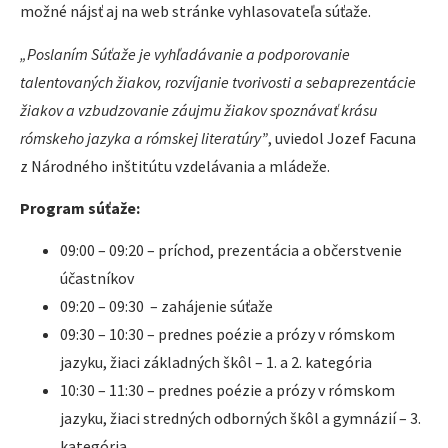
možné nájsť aj na web stránke vyhlasovateľa súťaže.
„Poslaním Súťaže je vyhľadávanie a podporovanie
talentovaných žiakov, rozvíjanie tvorivosti a sebaprezentácie
žiakov a vzbudzovanie záujmu žiakov spoznávať krásu
rómskeho jazyka a rómskej literatúry”
, uviedol Jozef Facuna
z Národného inštitútu vzdelávania a mládeže.
Program súťaže:
09:00 – 09:20 – príchod, prezentácia a občerstvenie
účastníkov
09:20 – 09:30 – zahájenie súťaže
09:30 – 10:30 – prednes poézie a prózy v rómskom
jazyku, žiaci základných škôl – 1. a 2. kategória
10:30 – 11:30 – prednes poézie a prózy v rómskom
jazyku, žiaci stredných odborných škôl a gymnázií – 3.
kategória