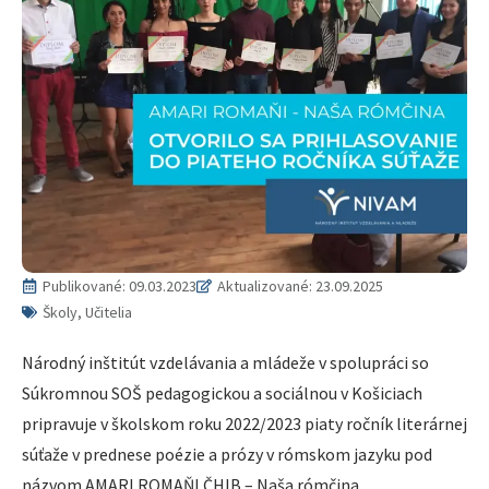
Publikované:
09.03.2023
Aktualizované: 23.09.2025
Školy, Učitelia
Národný inštitút vzdelávania a mládeže v spolupráci so
Súkromnou SOŠ pedagogickou a sociálnou v Košiciach
pripravuje v školskom roku 2022/2023 piaty ročník literárnej
súťaže v prednese poézie a prózy v rómskom jazyku pod
názvom AMARI ROMAŇI ČHIB – Naša rómčina.