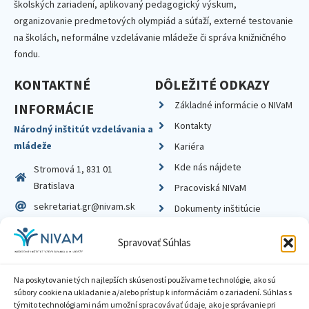
školských zariadení, aplikovaný pedagogický výskum,
organizovanie predmetových olympiád a súťaží, externé testovanie
na školách, neformálne vzdelávanie mládeže či správa knižničného
fondu.
KONTAKTNÉ
DÔLEŽITÉ ODKAZY
Základné informácie o NIVaM
INFORMÁCIE
Kontakty
Národný inštitút vzdelávania a
mládeže
Kariéra
Kde nás nájdete
Stromová 1, 831 01
Bratislava
Pracoviská NIVaM
sekretariat.gr@nivam.sk
Dokumenty inštitúcie
IČO: 00164348
Knižnica
Spravovať Súhlas
DIČ: 2020798714
Na poskytovanie tých najlepších skúseností používame technológie, ako sú
súbory cookie na ukladanie a/alebo prístup k informáciám o zariadení. Súhlas s
týmito technológiami nám umožní spracovávať údaje, ako je správanie pri