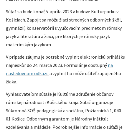
Súťaž sa bude konať 5. apríla 2023 v budove Kulturparku v
Košiciach. Zapojiť sa môžu žiaci stredných odborných škôl,
gymnázií, konzervatórií s vyučovacím predmetom rómsky
jazyk a literatúra a žiaci, pre ktorých je rómsky jazyk
materinským jazykom.
V prípade záujmu je potrebné vyplniť elektronickú prihlášku
najneskôr do 24. marca 2023. Formulár je dostupný
na
nasledovnom odkaze
a vyplniť ho môže učiteľ zapojeného
žiaka.
Vyhlasovateľom súťaže je Kultúrne združenie občanov
rómskej národnosti Košického kraja. Súťaž organizuje
Súkromná SOŠ pedagogická a sociálna, Požiarnická 1, 040
01 Košice. Odborným garantom je Národný inštitút
vzdelávania a mládeže. Podrobnejšie informácie o súťaži je