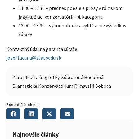
11:30 – 12:30 – prednes poézie a prózy v rómskom
jazyku, žiaci konzervatórií – 4. kategória
13:00 – 13:30 – vyhodnotenie a vyhlásenie výsledkov
súťaže
Kontaktný údaj na garanta súťaže:
jozef.facuna@statpedu.sk
Zdroj ilustračnej fotky: Súkromné Hudobné
Dramatické Konzervatórium Rimavská Sobota
Zdieľať článok na:
Najnovšie články