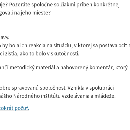
guje? Pozeráte spoločne so žiakmi príbeh konkrétnej
govali na jeho mieste?
avy.
y bola ich reakcia na situáciu, v ktorej sa postava ocitl
ci zistia, ako to bolo v skutočnosti.
ahčí metodický materiál a nahovorený komentár, ktorý
obre spravovanú spoločnosť. Vznikla v spolupráci
nášho Národného inštitútu vzdelávania a mládeže.
stokrát počuť.