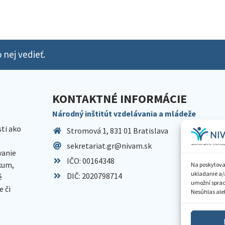
 nej vedieť.
KONTAKTNÉ INFORMÁCIE
Národný inštitút vzdelávania a mládeže
sti ako
Stromová 1, 831 01 Bratislava
sekretariat.gr@nivam.sk
anie
IČO: 00164348
skum,
Na poskytova
ukladanie a/
DIČ: 2020798714
é
umožní spraco
 či
Nesúhlas aleb