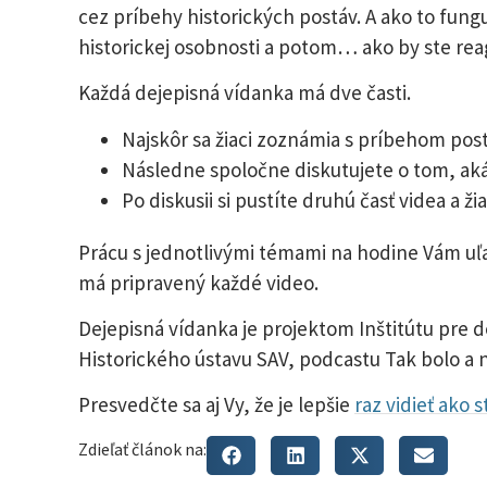
cez príbehy historických postáv. A ako to fun
historickej osobnosti a potom… ako by ste rea
Každá dejepisná vídanka má dve časti.
Najskôr sa žiaci zoznámia s príbehom post
Následne spoločne diskutujete o tom, aká b
Po diskusii si pustíte druhú časť videa a žia
Prácu s jednotlivými témami na hodine Vám uľ
má pripravený každé video.
Dejepisná vídanka je projektom Inštitútu pre d
Historického ústavu SAV, podcastu Tak bolo a 
Presvedčte sa aj Vy, že je lepšie
raz vidieť ako 
Zdieľať článok na: