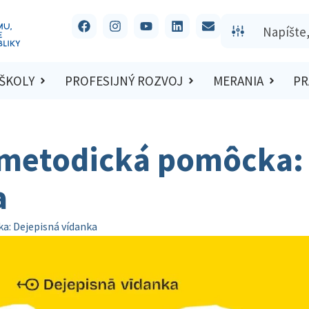
 ŠKOLY
PROFESIJNÝ ROZVOJ
MERANIA
PR
-metodická pomôcka:
a
a: Dejepisná vídanka