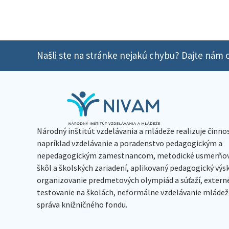
Našli ste na stránke nejakú chybu? Dajte nám o
Národný inštitút vzdelávania a mládeže realizuje činno
napríklad vzdelávanie a poradenstvo pedagogickým a
nepedagogickým zamestnancom, metodické usmerňov
škôl a školských zariadení, aplikovaný pedagogický vý
organizovanie predmetových olympiád a súťaží, extern
testovanie na školách, neformálne vzdelávanie mládeže
správa knižničného fondu.