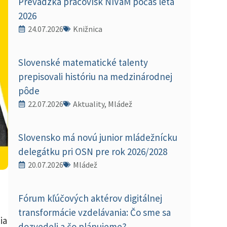
Prevádzka pracovísk NIVaM počas leta
2026
24.07.2026
Knižnica
Slovenské matematické talenty
prepisovali históriu na medzinárodnej
pôde
22.07.2026
Aktuality, Mládež
Slovensko má novú junior mládežnícku
delegátku pri OSN pre rok 2026/2028
20.07.2026
Mládež
Fórum kľúčových aktérov digitálnej
transformácie vzdelávania: Čo sme sa
ia
dozvedeli a čo plánujeme?