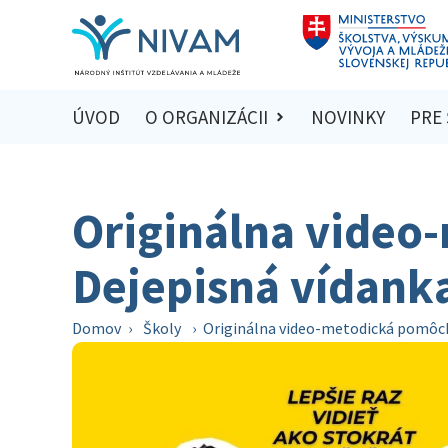
ÚVOD
O ORGANIZÁCII
NOVINKY
PRE
Originálna video
Dejepisná vídank
Domov
›
Školy
›
Originálna video-metodická pomôck