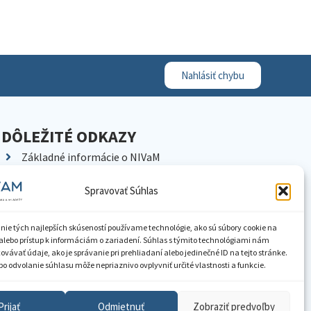
Nahlásiť chybu
DÔLEŽITÉ ODKAZY
Základné informácie o NIVaM
Kontakty
Spravovať Súhlas
Kariéra
Kde nás nájdete
nie tých najlepších skúseností používame technológie, ako sú súbory cookie na
Pracoviská NIVaM
alebo prístup k informáciám o zariadení. Súhlas s týmito technológiami nám
vávať údaje, ako je správanie pri prehliadaní alebo jedinečné ID na tejto stránke.
Dokumenty inštitúcie
o odvolanie súhlasu môže nepriaznivo ovplyvniť určité vlastnosti a funkcie.
Knižnica
Prijať
Odmietnuť
Zobraziť predvoľby