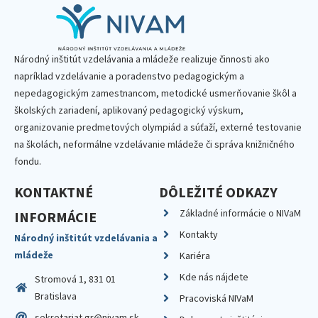
Národný inštitút vzdelávania a mládeže realizuje činnosti ako
napríklad vzdelávanie a poradenstvo pedagogickým a
nepedagogickým zamestnancom, metodické usmerňovanie škôl a
školských zariadení, aplikovaný pedagogický výskum,
organizovanie predmetových olympiád a súťaží, externé testovanie
na školách, neformálne vzdelávanie mládeže či správa knižničného
fondu.
KONTAKTNÉ
DÔLEŽITÉ ODKAZY
Základné informácie o NIVaM
INFORMÁCIE
Kontakty
Národný inštitút vzdelávania a
mládeže
Kariéra
Kde nás nájdete
Stromová 1, 831 01
Bratislava
Pracoviská NIVaM
sekretariat.gr@nivam.sk