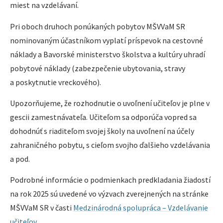
miest na vzdelávaní.
Pri oboch druhoch ponúkaných pobytov MŠVVaM SR
nominovaným účastníkom vyplatí príspevok na cestovné
náklady a Bavorské ministerstvo školstva a kultúry uhradí
pobytové náklady (zabezpečenie ubytovania, stravy
a poskytnutie vreckového).
Upozorňujeme, že rozhodnutie o uvoľnení učiteľov je plne v
gescii zamestnávateľa. Učiteľom sa odporúča vopred sa
dohodnúť s riaditeľom svojej školy na uvoľnení na účely
zahraničného pobytu, s cieľom svojho ďalšieho vzdelávania
a pod.
Podrobné informácie o podmienkach predkladania žiadostí
na rok 2025 sú uvedené vo výzvach zverejnených na stránke
MŠVVaM SR v časti
Medzinárodná spolupráca – Vzdelávanie
učiteľov.