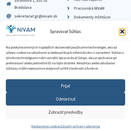
Stromová 1, 831 01
Bratislava
Pracoviská NIVaM
sekretariat.gr@nivam.sk
Dokumenty inštitúcie
IČO: 00164348
Knižnica
Spravovať Súhlas
DIČ: 2020798714
Na poskytovanie tých najlepších skúseností používame technológie, ako sú
súbory cookie na ukladanie a/alebo prístup k informáciám o zariadení. Súhlas s
týmito technológiami nám umožní spracovávať údaje, ako je správanie pri
prehliadaní alebo jedinečné ID na tejto stránke. Nesúhlas alebo odvolanie
Zásady ochrany súkromia
súhlasu môže nepriaznivo ovplyvniť určité vlastnosti a funkcie.
Vyhlásenie o prístupnosti
Prijať
Sprístupnenie informácií
Odmietnuť
Nastavenia cookies
Zobraziť predvoľby
GDPR
© 2026 Národný inštitút vzdelávania a mládeže
Nastavenia cookies
Zásady ochrany súkromia