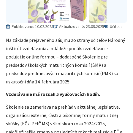
Publikované:
10.02.2025
Aktualizované: 23.09.2025
Učitelia
Na základe prejaveného záujmu zo strany učiteľov Národný
inštitút vzdelávania a mládeže ponúka vzdelávacie
podujatie online formou – dodatočné Školenie pre
predsedov školských maturitných komisií (ŠMK) a
predsedov predmetových maturitných komisií (PMK) sa
uskutoční dňa 14. februára 2025.
Vzdelávanie má rozsah 5 vyučovacích hodín.
Školenie sa zameriava na prehľad v aktuálnej legislatíve,
organizáciu externej časti a písomnej formy maturitnej
skúšky (EČ a PFIČ MS) v školskom roku 2024/2025,
najdôležitejšie zmeny v posledných rokoch realizácie EČ a