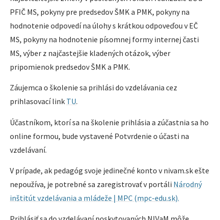
PFIČ MS, pokyny pre predsedov ŠMK a PMK, pokyny na
hodnotenie odpovedí na úlohy s krátkou odpoveďou v EČ
MS, pokyny na hodnotenie písomnej formy internej časti
MS, výber z najčastejšie kladených otázok, výber
pripomienok predsedov ŠMK a PMK.
Záujemca o školenie sa prihlási do vzdelávania cez
prihlasovací link
TU
.
Účastníkom, ktorí sa na školenie prihlásia a zúčastnia sa ho
online formou, bude vystavené Potvrdenie o účasti na
vzdelávaní.
V prípade, ak pedagóg svoje jedinečné konto v nivam.sk ešte
nepoužíva, je potrebné sa zaregistrovať v portáli
Národný
inštitút vzdelávania a mládeže | MPC (mpc-edu.sk).
Prihlásiť sa do vzdelávaní poskytovaných NIVaM môže