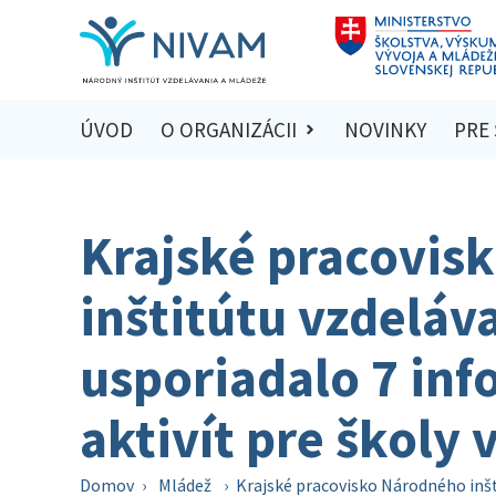
ÚVOD
O ORGANIZÁCII
NOVINKY
PRE
Krajské pracovis
inštitútu vzdeláv
usporiadalo 7 in
aktivít pre školy 
Domov
›
Mládež
›
Krajské pracovisko Národného inšt