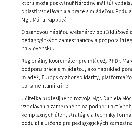
ktorú môže poskytnúť Národný inštitút vzdel
oblasti vzdelávania a práce s mládežou. Podujat
Mgr. Mária Pappová.
Obsahovou náplňou webinárov boli 3 kľúčové o
pedagogických zamestnancov a podpora integrá
na Slovensku.
Regionálny koordinátor pre mládež, PhDr. Mar
podporu práce s mládežou, ako napríklad po
mládež, Európsky zbor solidarity, platforma Y
parlamentami a iné.
Učiteľka profesijného rozvoja Mgr. Daniela M
vzdelávania zameraného na podporu aktívneho 
komplexných úloh, stratégie a techniky forma
podujatia určené pre pedagogických zamestnan