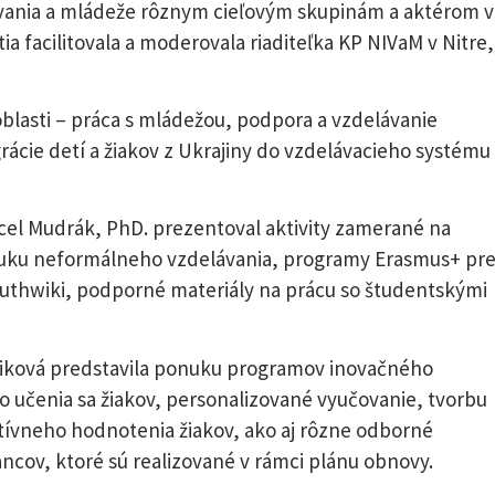
ávania a mládeže rôznym cieľovým skupinám a aktérom v
ia facilitovala a moderovala riaditeľka KP NIVaM v Nitre,
blasti – práca s mládežou, podpora a vzdelávanie
cie detí a žiakov z Ukrajiny do vzdelávacieho systému
cel Mudrák, PhD. prezentoval aktivity zamerané na
nuku neformálneho vzdelávania, programy Erasmus+ pr
outhwiki, podporné materiály na prácu so študentskými
óciková predstavila ponuku programov inovačného
učenia sa žiakov, personalizované vyučovanie, tvorbu
tívneho hodnotenia žiakov, ako aj rôzne odborné
cov, ktoré sú realizované v rámci plánu obnovy.