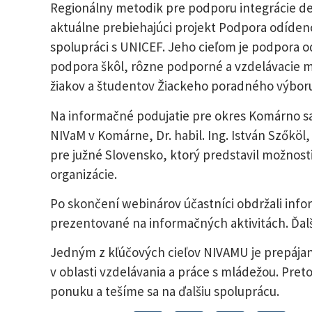
Regionálny metodik pre podporu integrácie detí
aktuálne prebiehajúci projekt Podpora odídenco
spolupráci s UNICEF. Jeho cieľom je podpora o
podpora škôl, rôzne podporné a vzdelávacie mat
žiakov a študentov Žiackeho poradného výbor
Na informačné podujatie pre okres Komárno sa p
NIVaM v Komárne, Dr. habil. Ing. István Szőköl
pre južné Slovensko, ktorý predstavil možnost
organizácie.
Po skončení webinárov účastníci obdržali info
prezentované na informačných aktivitách. Ďalš
Jedným z kľúčových cieľov NIVAMU je prepájan
v oblasti vzdelávania a práce s mládežou. Pret
ponuku a tešíme sa na ďalšiu spoluprácu.