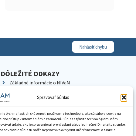
Nahlásiť chybu
DÔLEŽITÉ ODKAZY
Základné informácie o NIVaM
Kontakty
Spravovať Súhlas
Kariéra
Kde nás nájdete
nie tých najlepších skúseností používame technológie, ako sú súbory cookie na
Pracoviská NIVaM
alebo prístup k informáciám o zariadení. Súhlas s týmito technológiami nám
vávať údaje, ako je správanie pri prehliadaní alebo jedinečné ID na tejto stránke.
Dokumenty inštitúcie
o odvolanie súhlasu môže nepriaznivo ovplyvniť určité vlastnosti a funkcie.