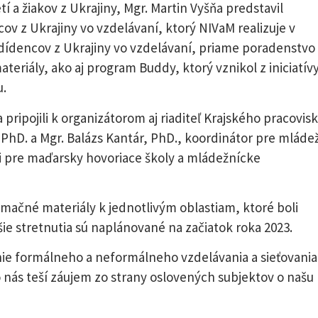
 a žiakov z Ukrajiny, Mgr. Martin Vyšňa predstavil
v z Ukrajiny vo vzdelávaní, ktorý NIVaM realizuje v
dídencov z Ukrajiny vo vzdelávaní, priame poradenstvo
eriály, ako aj program Buddy, ktorý vznikol z iniciatív
u.
ripojili k organizátorom aj riaditeľ Krajského pracovis
, PhD. a Mgr. Balázs Kantár, PhD., koordinátor pre mláde
i pre maďarsky hovoriace školy a mládežnícke
rmačné materiály k jednotlivým oblastiam, ktoré boli
ie stretnutia sú naplánované na začiatok roka 2023.
ie formálneho a neformálneho vzdelávania a sieťovania
o nás teší záujem zo strany oslovených subjektov o našu