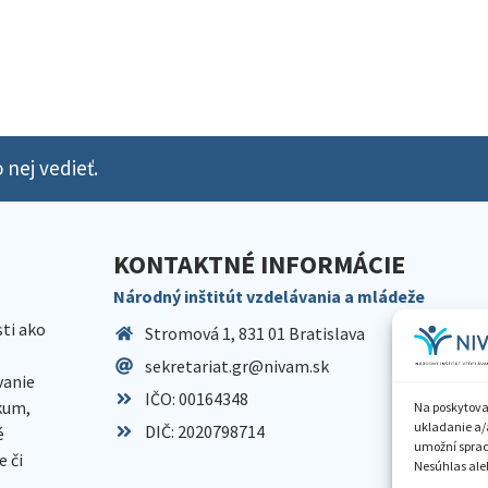
 nej vedieť.
KONTAKTNÉ INFORMÁCIE
Národný inštitút vzdelávania a mládeže
sti ako
Stromová 1, 831 01 Bratislava
sekretariat.gr@nivam.sk
anie
IČO: 00164348
skum,
Na poskytova
ukladanie a/
DIČ: 2020798714
é
umožní spraco
 či
Nesúhlas aleb