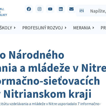
 ŠKOLY
PROFESIJNÝ ROZVOJ
MERANIA
PR
ko Národného
ania a mládeže v Nitr
formačno-sieťovacích
v Nitrianskom kraji
itútu vzdelávania a mládeže v Nitre usporiadalo 7 informačno-