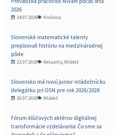
Prevádzka pracovísk NIVaM počas leta
2026
24.07.2026
Knižnica
Slovenské matematické talenty
prepisovali históriu na medzinárodnej
pôde
22.07.2026
Aktuality, Mládež
Slovensko má novú junior mládežnícku
delegátku pri OSN pre rok 2026/2028
20.07.2026
Mládež
Fórum kľúčových aktérov digitálnej
transformácie vzdelávania: Čo sme sa
dozvedeli a čo plánujeme?