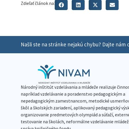
Zdieľať článok na:
Našli ste na stránke nejakú chybu? Dajte nám o
Národný inštitút vzdelávania a mládeže realizuje činno
napríklad vzdelávanie a poradenstvo pedagogickým a
nepedagogickým zamestnancom, metodické usmerňov
škôl a školských zariadení, aplikovaný pedagogický vý
organizovanie predmetových olympiád a súťaží, extern
testovanie na školách, neformálne vzdelávanie mládeže
správa knižničného fondu.