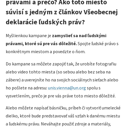
právami a prečo? Ako toto miesto
súvisí s jedným z článkov Všeobecnej
deklarácie ľudských práv?
Myšlienkou kampane je
zamyslieť sa nad ľudskými
právami, ktoré sú pre vás dôležité.
Spojte ľudské právo s
konkrétnym miestom a povedzte o ňom.
Do kampane sa môžete zapojiť tak, že urobíte fotografiu
alebo video tohto miesta (so sebou alebo bez seba na
zábere) a uverejníte ho na svojich sociálnych sieťach alebo
ho pošlete na adresu:
unis.vienna@un.org
spolu s
vysvetlením, prečo je pre vás práve toto miesto dôležité.
Alebo môžete napísať básničku, príbeh či vytvoriť umelecké
dielko, ktoré bude predstavovať váš vzťah k danému miestu
a ľudskému právu. Neváhajte použiť zdroje a materiály,