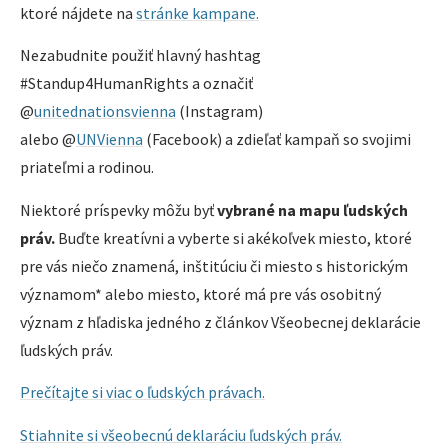
ktoré nájdete na
stránke kampane.
Nezabudnite použiť hlavný hashtag
#Standup4HumanRights a označiť
@
unitednationsvienna
(Instagram)
alebo @
UNVienna
(Facebook) a zdieľať kampaň so svojimi
priateľmi a rodinou.
Niektoré príspevky môžu byť
vybrané na mapu ľudských
práv.
Buďte kreatívni a vyberte si akékoľvek miesto, ktoré
pre vás niečo znamená, inštitúciu či miesto s historickým
významom* alebo miesto, ktoré má pre vás osobitný
význam z hľadiska jedného z článkov Všeobecnej deklarácie
ľudských práv.
Prečítajte si viac o ľudských právach.
Stiahnite si všeobecnú deklaráciu ľudských práv.