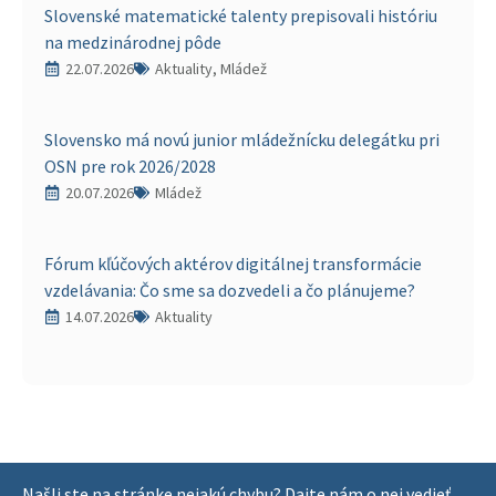
Slovenské matematické talenty prepisovali históriu
na medzinárodnej pôde
22.07.2026
Aktuality, Mládež
Slovensko má novú junior mládežnícku delegátku pri
OSN pre rok 2026/2028
20.07.2026
Mládež
Fórum kľúčových aktérov digitálnej transformácie
vzdelávania: Čo sme sa dozvedeli a čo plánujeme?
14.07.2026
Aktuality
Našli ste na stránke nejakú chybu? Dajte nám o nej vedieť.