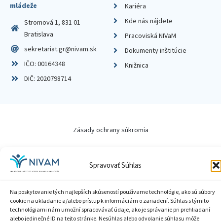
mládeže
Kariéra
Kde nás nájdete
Stromová 1, 831 01
Bratislava
Pracoviská NIVaM
sekretariat.gr@nivam.sk
Dokumenty inštitúcie
IČO: 00164348
Knižnica
DIČ: 2020798714
Zásady ochrany súkromia
Vyhlásenie o prístupnosti
Spravovať Súhlas
Sprístupnenie informácií
Na poskytovanie tých najlepších skúseností používame technológie, ako sú súbory
Nastavenia cookies
cookie na ukladanie a/alebo prístup k informáciám o zariadení. Súhlas s týmito
technológiami nám umožní spracovávať údaje, ako je správanie pri prehliadaní
GDPR
alebo jedinečné ID na tejto stránke. Nesúhlas alebo odvolanie súhlasu môže