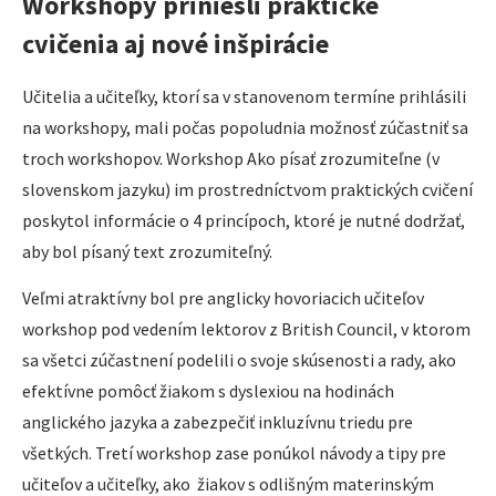
Workshopy priniesli praktické
cvičenia aj nové inšpirácie
Učitelia a učiteľky, ktorí sa v stanovenom termíne prihlásili
na workshopy, mali počas popoludnia možnosť zúčastniť sa
troch workshopov. Workshop Ako písať zrozumiteľne (v
slovenskom jazyku) im prostredníctvom praktických cvičení
poskytol informácie o 4 princípoch, ktoré je nutné dodržať,
aby bol písaný text zrozumiteľný.
Veľmi atraktívny bol pre anglicky hovoriacich učiteľov
workshop pod vedením lektorov z British Council, v ktorom
sa všetci zúčastnení podelili o svoje skúsenosti a rady, ako
efektívne pomôcť žiakom s dyslexiou na hodinách
anglického jazyka a zabezpečiť inkluzívnu triedu pre
všetkých. Tretí workshop zase ponúkol návody a tipy pre
učiteľov a učiteľky, ako žiakov s odlišným materinským