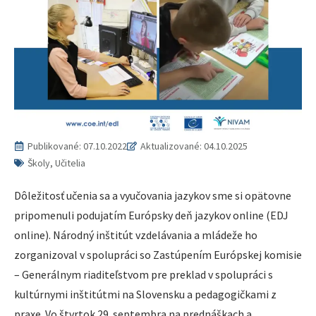
Publikované:
07.10.2022
Aktualizované: 04.10.2025
Školy, Učitelia
Dôležitosť učenia sa a vyučovania jazykov sme si opätovne
pripomenuli podujatím Európsky deň jazykov online (EDJ
online). Národný inštitút vzdelávania a mládeže ho
zorganizoval v spolupráci so Zastúpením Európskej komisie
– Generálnym riaditeľstvom pre preklad v spolupráci s
kultúrnymi inštitútmi na Slovensku a pedagogičkami z
praxe. Vo štvrtok 29. septembra na prednáškach a