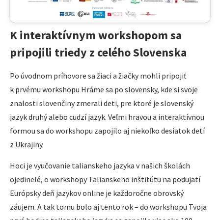
K interaktívnym workshopom sa
pripojili triedy z celého Slovenska
Po úvodnom príhovore sa žiaci a žiačky mohli pripojiť
k prvému workshopu Hráme sa po slovensky, kde si svoje
znalosti slovenčiny zmerali deti, pre ktoré je slovenský
jazyk druhý alebo cudzí jazyk. Veľmi hravou a interaktívnou
formou sa do workshopu zapojilo aj niekoľko desiatok detí
z Ukrajiny.
Hoci je vyučovanie talianskeho jazyka v našich školách
ojedinelé, o workshopy Talianskeho inštitútu na podujatí
Európsky deň jazykov online je každoročne obrovský
záujem. A tak tomu bolo aj tento rok – do workshopu Tvoja