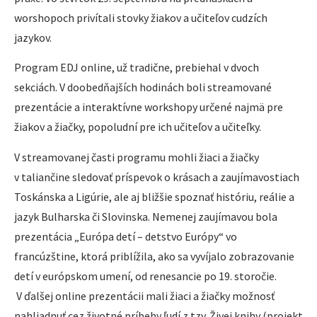
worshopoch privítali stovky žiakov a učiteľov cudzích
jazykov.
Program EDJ online, už tradične, prebiehal v dvoch
sekciách. V doobedňajších hodinách boli streamované
prezentácie a interaktívne workshopy určené najmä pre
žiakov a žiačky, popoludní pre ich učiteľov a učiteľky.
V streamovanej časti programu mohli žiaci a žiačky
v taliančine sledovať príspevok o krásach a zaujímavostiach
Toskánska a Ligúrie, ale aj bližšie spoznať históriu, reálie a
jazyk Bulharska či Slovinska. Nemenej zaujímavou bola
prezentácia „Európa detí – detstvo Európy“ vo
francúzštine, ktorá priblížila, ako sa vyvíjalo zobrazovanie
detí v európskom umení, od renesancie po 19. storočie.
V ďalšej online prezentácii mali žiaci a žiačky možnosť
nahliadnuť cez životné príbehy ľudí z tzv. Živej knihy (projekt