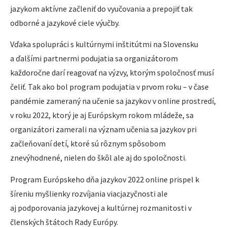
jazykom aktívne začleniť do vyučovania a prepojiť tak
odborné a jazykové ciele výučby.
Vďaka spolupráci s kultúrnymi inštitútmi na Slovensku
a ďalšími partnermi podujatia sa organizátorom
každoročne darí reagovať na výzvy, ktorým spoločnosť musí
čeliť. Tak ako bol program podujatia v prvom roku – v čase
pandémie zameraný na učenie sa jazykov v online prostredí,
v roku 2022, ktorý je aj Európskym rokom mládeže, sa
organizátori zamerali na význam učenia sa jazykov pri
začleňovaní detí, ktoré sú rôznym spôsobom
znevýhodnené, nielen do škôl ale aj do spoločnosti.
Program Európskeho dňa jazykov 2022 online prispel k
šíreniu myšlienky rozvíjania viacjazyčnosti ale
aj podporovania jazykovej a kultúrnej rozmanitosti v
členských štátoch Rady Európy.