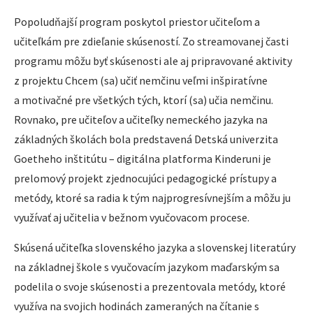
Popoludňajší program poskytol priestor učiteľom a
učiteľkám pre zdieľanie skúseností. Zo streamovanej časti
programu môžu byť skúsenosti ale aj pripravované aktivity
z projektu Chcem (sa) učiť nemčinu veľmi inšpiratívne
a motivačné pre všetkých tých, ktorí (sa) učia nemčinu.
Rovnako, pre učiteľov a učiteľky nemeckého jazyka na
základných školách bola predstavená Detská univerzita
Goetheho inštitútu – digitálna platforma Kinderuni je
prelomový projekt zjednocujúci pedagogické prístupy a
metódy, ktoré sa radia k tým najprogresívnejším a môžu ju
využívať aj učitelia v bežnom vyučovacom procese.
Skúsená učiteľka slovenského jazyka a slovenskej literatúry
na základnej škole s vyučovacím jazykom maďarským sa
podelila o svoje skúsenosti a prezentovala metódy, ktoré
využíva na svojich hodinách zameraných na čítanie s