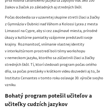
prvá hodina talianskeho jazyka sa zapojilo viac ako 100
žiakov a žiačok zo základných aj stredných škôl.
Počas doobedia sa v uzavretej skupine stretli žiaci a žiačky
z Gymnázia v Dubnici nad Váhom a Kolossi Lycea z mesta
Limassol na Cypre, aby si cez zaujímavé miesta, prírodné
úkazy a kultúrne pamiatky vzájomne predstavili svoje
krajiny. Rozmanitosť, vnímanie vlastnej identity
v interkultúrnom prostredí boli témy workshopu
v nemeckom jazyku, ktorého sa zúčastnili žiaci a žiačky
stredných škôl. Tí, ktorí sledovali program počas celého
dňa, sa počas prestávky v krátkom videu dozvedeli aj to, že
Instituto Cervantes v tomto roku oslavuje 30. výročie svojho
vzniku.
Bohatý program potešil učiteľov a
učiteľky cudzích jazykov