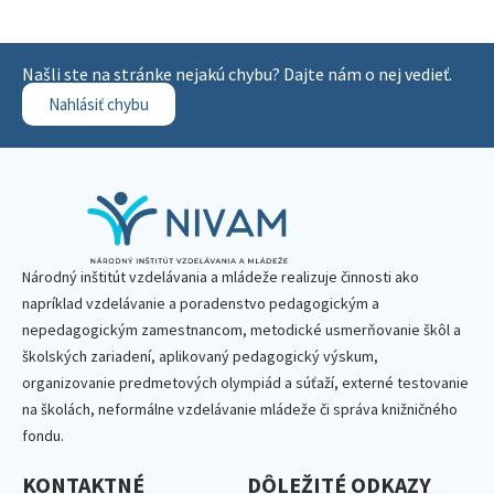
Našli ste na stránke nejakú chybu? Dajte nám o nej vedieť.
Nahlásiť chybu
Národný inštitút vzdelávania a mládeže realizuje činnosti ako
napríklad vzdelávanie a poradenstvo pedagogickým a
nepedagogickým zamestnancom, metodické usmerňovanie škôl a
školských zariadení, aplikovaný pedagogický výskum,
organizovanie predmetových olympiád a súťaží, externé testovanie
na školách, neformálne vzdelávanie mládeže či správa knižničného
fondu.
KONTAKTNÉ
DÔLEŽITÉ ODKAZY