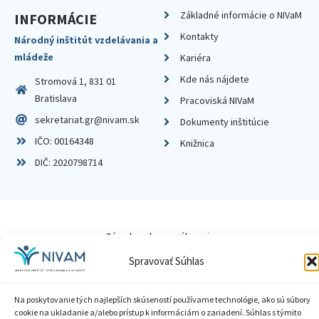
Základné informácie o NIVaM
INFORMÁCIE
Kontakty
Národný inštitút vzdelávania a
mládeže
Kariéra
Kde nás nájdete
Stromová 1, 831 01
Bratislava
Pracoviská NIVaM
sekretariat.gr@nivam.sk
Dokumenty inštitúcie
IČO: 00164348
Knižnica
DIČ: 2020798714
Zásady ochrany súkromia
Spravovať Súhlas
Vyhlásenie o prístupnosti
Sprístupnenie informácií
Na poskytovanie tých najlepších skúseností používame technológie, ako sú súbory
cookie na ukladanie a/alebo prístup k informáciám o zariadení. Súhlas s týmito