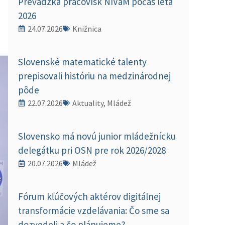
Prevádzka pracovísk NIVaM počas leta
2026
24.07.2026
Knižnica
Slovenské matematické talenty
prepisovali históriu na medzinárodnej
pôde
22.07.2026
Aktuality, Mládež
Slovensko má novú junior mládežnícku
delegátku pri OSN pre rok 2026/2028
20.07.2026
Mládež
Fórum kľúčových aktérov digitálnej
transformácie vzdelávania: Čo sme sa
dozvedeli a čo plánujeme?