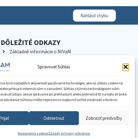
Nahlásiť chybu
DÔLEŽITÉ ODKAZY
Základné informácie o NIVaM
Kontakty
Spravovať Súhlas
Kariéra
Kde nás nájdete
nie tých najlepších skúseností používame technológie, ako sú súbory cookie na
Pracoviská NIVaM
alebo prístup k informáciám o zariadení. Súhlas s týmito technológiami nám
vávať údaje, ako je správanie pri prehliadaní alebo jedinečné ID na tejto stránke.
Dokumenty inštitúcie
o odvolanie súhlasu môže nepriaznivo ovplyvniť určité vlastnosti a funkcie.
Knižnica
Prijať
Odmietnuť
Zobraziť predvoľby
Nastavenia cookies
Zásady ochrany súkromia
ístupnenie informácií
Nastavenia cookies
GDPR