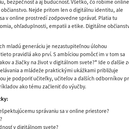
iu, bezpečnosť a aj budúcnosť. Všetko, čo robíme online
bčianstvo. Nejde pritom len o digitálnu identitu, ale
a v online prostredí zodpovedne správať. Platia tu
omia, ohľaduplnosti, empatii a etike. Digitálne občianst
ich mladú generáciu je nezastupiteľnou úlohou
 tieto pravidlá ako prví. S ambíciou pomôcť im v tom sa
ov a žiačky na život v digitálnom svete?“ Ide o ďalšie z
delávania a mládeže praktickými ukážkami približuje
u je podporiť učiteľky, učiteľov a ďalších odborníkov pr
íkladov ako tému začleniť do výučby.
zky:
ešpektujúcemu správaniu sa v online priestore?
?
dnosť v digitálnom svete?