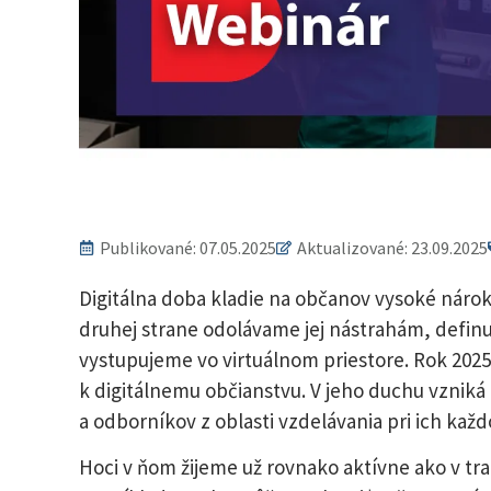
Publikované:
07.05.2025
Aktualizované: 23.09.2025
Digitálna doba kladie na občanov vysoké nároky
druhej strane odolávame jej nástrahám, definu
vystupujeme vo virtuálnom priestore. Rok 202
k digitálnemu občianstvu. V jeho duchu vzniká 
a odborníkov z oblasti vzdelávania pri ich každ
Hoci v ňom žijeme už rovnako aktívne ako v tr