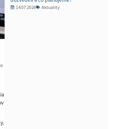
14.07.2026
Aktuality
ia
ia
ov
y.