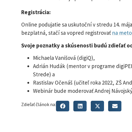
Registrácia:
Online podujatie sa uskutoční v stredu 14. máj
bezplatná, stačí sa vopred registrovať
na meto
Svoje poznatky a skúsenosti budú zdieľať od
Michaela Vanišová (digiQ),
Adrián Hudák (mentor v programe digiPEE
Strede) a
Rastislav Očenáš (učiteľ roka 2022, ZŠ Andr
Webinár bude moderovať Andrej Návojský 
Zdieľať článok na: