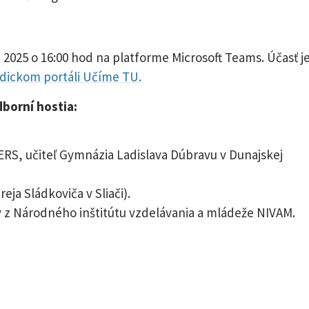
a 2025 o 16:00 hod na platforme Microsoft Teams. Účasť j
dickom portáli Učíme TU.
borní hostia:
RS, učiteľ Gymnázia Ladislava Dúbravu v Dunajskej
eja Sládkoviča v Sliači).
z Národného inštitútu vzdelávania a mládeže NIVAM.