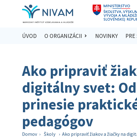
ÚVOD
O ORGANIZÁCII
NOVINKY
PRE
Ako pripraviť žia
digitálny svet: O
prinesie praktické
pedagógov
Domov
›
Školy
›
Ako pripraviť žiakov a žiačky na digi