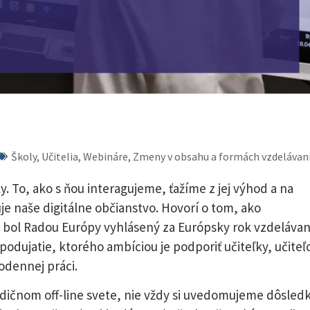
Školy, Učitelia, Webináre, Zmeny v obsahu a formách vzdelávan
. To, ako s ňou interagujeme, ťažíme z jej výhod a na
je naše digitálne občianstvo. Hovorí o tom, ako
5 bol Radou Európy vyhlásený za Európsky rok vzdelávan
podujatie, ktorého ambíciou je podporiť učiteľky, učiteľ
odennej práci.
adičnom off-line svete, nie vždy si uvedomujeme dôsledk