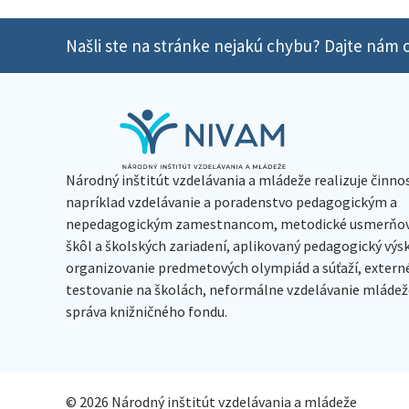
Našli ste na stránke nejakú chybu? Dajte nám o
Národný inštitút vzdelávania a mládeže realizuje činno
napríklad vzdelávanie a poradenstvo pedagogickým a
nepedagogickým zamestnancom, metodické usmerňov
škôl a školských zariadení, aplikovaný pedagogický vý
organizovanie predmetových olympiád a súťaží, extern
testovanie na školách, neformálne vzdelávanie mládeže
správa knižničného fondu.
© 2026 Národný inštitút vzdelávania a mládeže