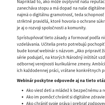
Napríklad to, ako môže ovplyvniť našu reputác
zanecháva stopu a má dopad na naše digitálne o
najmä o digitálnu gramotnosť, teda schopnosť s
striktné pravidlá, ktoré hovoria o ochrane súkr
je aj o rozvoji spoločnosti a komunity.
Sprístupňovať tieto zásady a formovať podľa n
vzdelávania. Učitelia preto potrebujú pochopiť
bude konať webinár s názvom „Ako pripraviť žiak
série podujatí, na ktorých Národný inštitút vz
odbornej verejnosti kurikulárne zmeny. Ambício
ich každodennej práci, vrátane konkrétnych pr
Webinár poskytne odpovede aj na tieto otá
Ako viesť deti a mládež k bezpečnému a r
Ako im pomôcť chrániť si digitálne zdravie
Ako chrániť svoje práva i prebrať zodpove