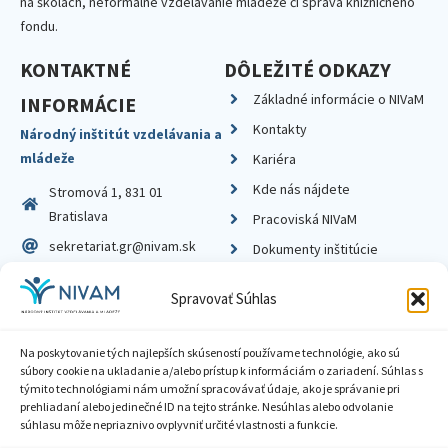
na školách, neformálne vzdelávanie mládeže či správa knižničného
fondu.
KONTAKTNÉ
DÔLEŽITÉ ODKAZY
Základné informácie o NIVaM
INFORMÁCIE
Kontakty
Národný inštitút vzdelávania a
mládeže
Kariéra
Kde nás nájdete
Stromová 1, 831 01
Bratislava
Pracoviská NIVaM
sekretariat.gr@nivam.sk
Dokumenty inštitúcie
IČO: 00164348
Knižnica
Spravovať Súhlas
DIČ: 2020798714
Na poskytovanie tých najlepších skúseností používame technológie, ako sú
súbory cookie na ukladanie a/alebo prístup k informáciám o zariadení. Súhlas s
týmito technológiami nám umožní spracovávať údaje, ako je správanie pri
prehliadaní alebo jedinečné ID na tejto stránke. Nesúhlas alebo odvolanie
Zásady ochrany súkromia
súhlasu môže nepriaznivo ovplyvniť určité vlastnosti a funkcie.