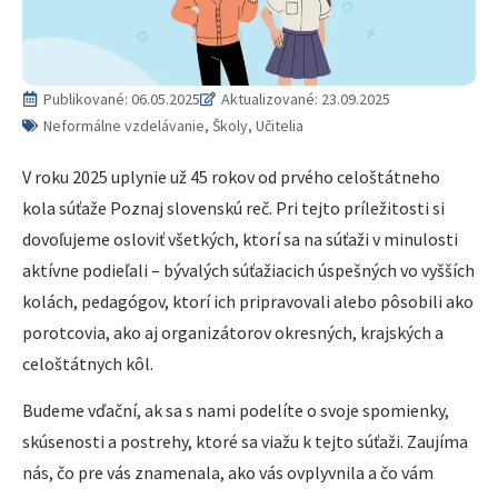
Publikované:
06.05.2025
Aktualizované: 23.09.2025
Neformálne vzdelávanie, Školy, Učitelia
V roku 2025 uplynie už 45 rokov od prvého celoštátneho
kola súťaže Poznaj slovenskú reč. Pri tejto príležitosti si
dovoľujeme osloviť všetkých, ktorí sa na súťaži v minulosti
aktívne podieľali – bývalých súťažiacich úspešných vo vyšších
kolách, pedagógov, ktorí ich pripravovali alebo pôsobili ako
porotcovia, ako aj organizátorov okresných, krajských a
celoštátnych kôl.
Budeme vďační, ak sa s nami podelíte o svoje spomienky,
skúsenosti a postrehy, ktoré sa viažu k tejto súťaži. Zaujíma
nás, čo pre vás znamenala, ako vás ovplyvnila a čo vám