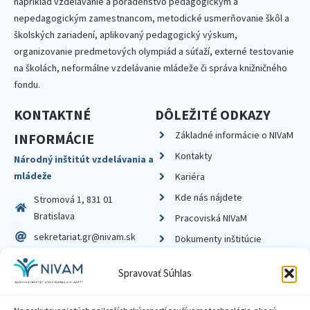
napríklad vzdelávanie a poradenstvo pedagogickým a
nepedagogickým zamestnancom, metodické usmerňovanie škôl a
školských zariadení, aplikovaný pedagogický výskum,
organizovanie predmetových olympiád a súťaží, externé testovanie
na školách, neformálne vzdelávanie mládeže či správa knižničného
fondu.
KONTAKTNÉ
DÔLEŽITÉ ODKAZY
Základné informácie o NIVaM
INFORMÁCIE
Kontakty
Národný inštitút vzdelávania a
mládeže
Kariéra
Kde nás nájdete
Stromová 1, 831 01
Bratislava
Pracoviská NIVaM
sekretariat.gr@nivam.sk
Dokumenty inštitúcie
IČO: 00164348
Knižnica
Spravovať Súhlas
DIČ: 2020798714