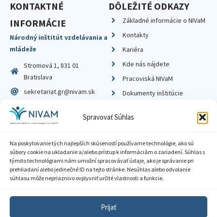
KONTAKTNÉ
DÔLEŽITÉ ODKAZY
Základné informácie o NIVaM
INFORMÁCIE
Kontakty
Národný inštitút vzdelávania a
mládeže
Kariéra
Kde nás nájdete
Stromová 1, 831 01
Bratislava
Pracoviská NIVaM
sekretariat.gr@nivam.sk
Dokumenty inštitúcie
IČO: 00164348
Knižnica
Spravovať Súhlas
DIČ: 2020798714
Na poskytovanie tých najlepších skúseností používame technológie, ako sú
súbory cookie na ukladanie a/alebo prístup k informáciám o zariadení. Súhlas s
týmito technológiami nám umožní spracovávať údaje, ako je správanie pri
prehliadaní alebo jedinečné ID na tejto stránke. Nesúhlas alebo odvolanie
Zásady ochrany súkromia
súhlasu môže nepriaznivo ovplyvniť určité vlastnosti a funkcie.
Vyhlásenie o prístupnosti
Prijať
Sprístupnenie informácií