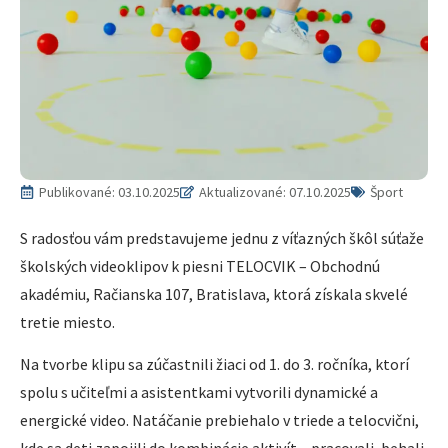
Publikované:
03.10.2025
Aktualizované: 07.10.2025
Šport
S radosťou vám predstavujeme jednu z víťazných škôl súťaže
školských videoklipov k piesni TELOCVIK – Obchodnú
akadémiu, Račianska 107, Bratislava, ktorá získala skvelé
tretie miesto.
Na tvorbe klipu sa zúčastnili žiaci od 1. do 3. ročníka, ktorí
spolu s učiteľmi a asistentkami vytvorili dynamické a
energické video. Natáčanie prebiehalo v triede a telocvični,