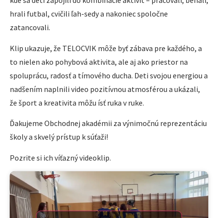
kde sa deti zapojili do kombinácie aktivít – pracovali, behali,
hrali futbal, cvičili ľah-sedy a nakoniec spoločne
zatancovali.
Klip ukazuje, že TELOCVIK môže byť zábava pre každého, a
to nielen ako pohybová aktivita, ale aj ako priestor na
spoluprácu, radosť a tímového ducha. Deti svojou energiou a
nadšením naplnili video pozitívnou atmosférou a ukázali,
že šport a kreativita môžu ísť ruka v ruke.
Ďakujeme Obchodnej akadémii za výnimočnú reprezentáciu
školy a skvelý prístup k súťaži!
Pozrite si ich víťazný videoklip.