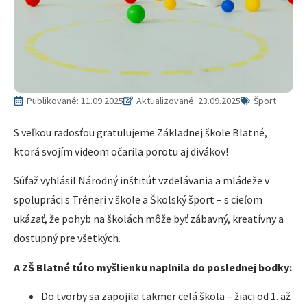
Publikované:
11.09.2025
Aktualizované: 23.09.2025
Šport
S veľkou radosťou gratulujeme Základnej škole Blatné,
ktorá svojím videom očarila porotu aj divákov!
Súťaž vyhlásil Národný inštitút vzdelávania a mládeže v
spolupráci s Tréneri v škole a Školský šport – s cieľom
ukázať, že pohyb na školách môže byť zábavný, kreatívny a
dostupný pre všetkých.
A ZŠ Blatné túto myšlienku naplnila do poslednej bodky:
Do tvorby sa zapojila takmer celá škola – žiaci od 1. až