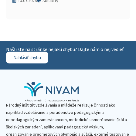
14.07.2026
Aktuality
Našli ste na stránke nejakú chybu? Dajte nám o nej vedieť.
Nahlásiť chybu
Národný inštitút vzdelávania a mládeže realizuje činnosti ako
napríklad vzdelávanie a poradenstvo pedagogickým a
nepedagogickým zamestnancom, metodické usmerňovanie škôl a
školských zariadení, aplikovaný pedagogický výskum,
organizovanie predmetových olympiád a súťaží, externé testovanie