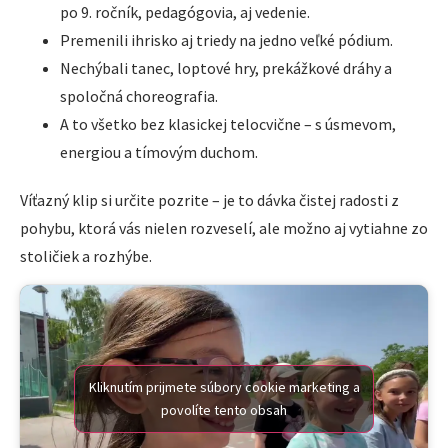
po 9. ročník, pedagógovia, aj vedenie.
Premenili ihrisko aj triedy na jedno veľké pódium.
Nechýbali tanec, loptové hry, prekážkové dráhy a
spoločná choreografia.
A to všetko bez klasickej telocvične – s úsmevom,
energiou a tímovým duchom.
Víťazný klip si určite pozrite – je to dávka čistej radosti z
pohybu, ktorá vás nielen rozveselí, ale možno aj vytiahne zo
stoličiek a rozhýbe.
Kliknutím prijmete súbory cookie marketing a
povolíte tento obsah