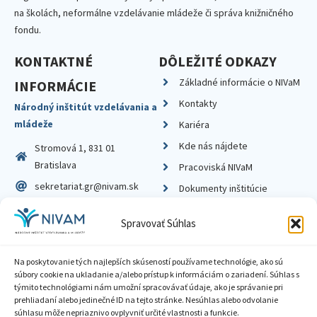
na školách, neformálne vzdelávanie mládeže či správa knižničného
fondu.
KONTAKTNÉ
DÔLEŽITÉ ODKAZY
Základné informácie o NIVaM
INFORMÁCIE
Kontakty
Národný inštitút vzdelávania a
mládeže
Kariéra
Kde nás nájdete
Stromová 1, 831 01
Bratislava
Pracoviská NIVaM
sekretariat.gr@nivam.sk
Dokumenty inštitúcie
IČO: 00164348
Knižnica
Spravovať Súhlas
DIČ: 2020798714
Na poskytovanie tých najlepších skúseností používame technológie, ako sú
súbory cookie na ukladanie a/alebo prístup k informáciám o zariadení. Súhlas s
týmito technológiami nám umožní spracovávať údaje, ako je správanie pri
prehliadaní alebo jedinečné ID na tejto stránke. Nesúhlas alebo odvolanie
Zásady ochrany súkromia
súhlasu môže nepriaznivo ovplyvniť určité vlastnosti a funkcie.