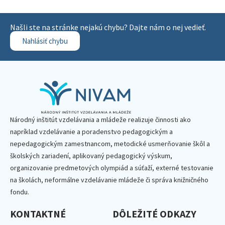
Našli ste na stránke nejakú chybu? Dajte nám o nej vedieť.
Nahlásiť chybu
Národný inštitút vzdelávania a mládeže realizuje činnosti ako
napríklad vzdelávanie a poradenstvo pedagogickým a
nepedagogickým zamestnancom, metodické usmerňovanie škôl a
školských zariadení, aplikovaný pedagogický výskum,
organizovanie predmetových olympiád a súťaží, externé testovanie
na školách, neformálne vzdelávanie mládeže či správa knižničného
fondu.
KONTAKTNÉ
DÔLEŽITÉ ODKAZY