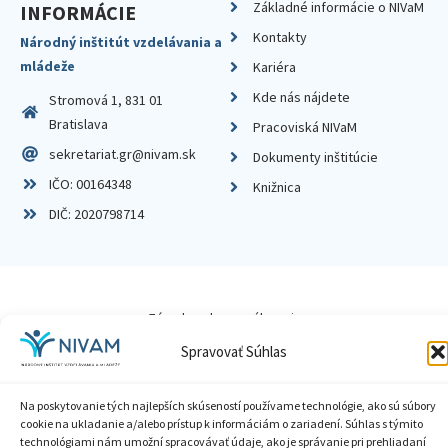
Základné informácie o NIVaM
INFORMÁCIE
Kontakty
Národný inštitút vzdelávania a
mládeže
Kariéra
Kde nás nájdete
Stromová 1, 831 01
Bratislava
Pracoviská NIVaM
sekretariat.gr@nivam.sk
Dokumenty inštitúcie
IČO: 00164348
Knižnica
DIČ: 2020798714
Zásady ochrany súkromia
Spravovať Súhlas
Vyhlásenie o prístupnosti
Sprístupnenie informácií
Na poskytovanie tých najlepších skúseností používame technológie, ako sú súbory
cookie na ukladanie a/alebo prístup k informáciám o zariadení. Súhlas s týmito
technológiami nám umožní spracovávať údaje, ako je správanie pri prehliadaní