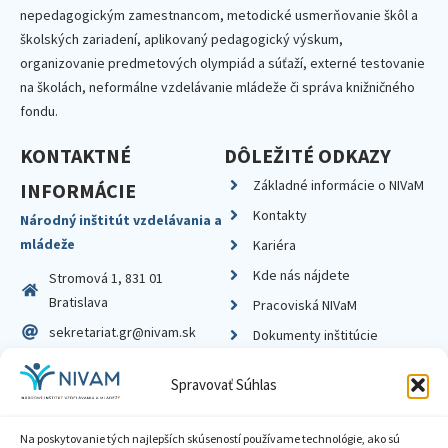
nepedagogickým zamestnancom, metodické usmerňovanie škôl a
školských zariadení, aplikovaný pedagogický výskum,
organizovanie predmetových olympiád a súťaží, externé testovanie
na školách, neformálne vzdelávanie mládeže či správa knižničného
fondu.
KONTAKTNÉ
DÔLEŽITÉ ODKAZY
Základné informácie o NIVaM
INFORMÁCIE
Kontakty
Národný inštitút vzdelávania a
mládeže
Kariéra
Kde nás nájdete
Stromová 1, 831 01
Bratislava
Pracoviská NIVaM
sekretariat.gr@nivam.sk
Dokumenty inštitúcie
IČO: 00164348
Knižnica
Spravovať Súhlas
DIČ: 2020798714
Na poskytovanie tých najlepších skúseností používame technológie, ako sú