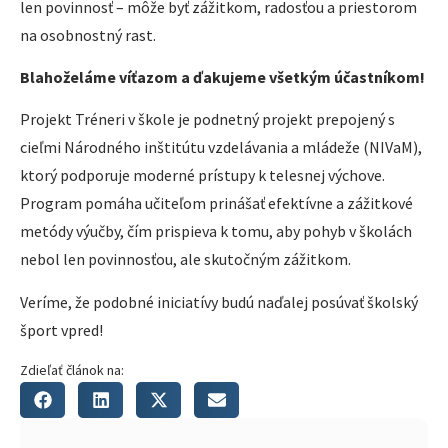
len povinnosť – môže byť zážitkom, radosťou a priestorom
na osobnostný rast.
Blahoželáme víťazom a ďakujeme všetkým účastníkom!
Projekt Tréneri v škole je podnetný projekt prepojený s
cieľmi Národného inštitútu vzdelávania a mládeže (NIVaM),
ktorý podporuje moderné prístupy k telesnej výchove.
Program pomáha učiteľom prinášať efektívne a zážitkové
metódy výučby, čím prispieva k tomu, aby pohyb v školách
nebol len povinnosťou, ale skutočným zážitkom.
Veríme, že podobné iniciatívy budú naďalej posúvať školský
šport vpred!
Zdieľať článok na: