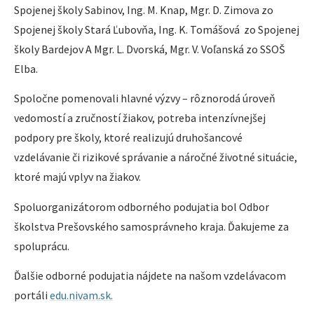
Spojenej školy Sabinov, Ing. M. Knap, Mgr. D. Zimova zo
Spojenej školy Stará Ľubovňa, Ing. K. Tomášová zo Spojenej
školy Bardejov A Mgr. L. Dvorská, Mgr. V. Voľanská zo SSOŠ
Elba.
Spoločne pomenovali hlavné výzvy – rôznorodá úroveň
vedomostí a zručností žiakov, potreba intenzívnejšej
podpory pre školy, ktoré realizujú druhošancové
vzdelávanie či rizikové správanie a náročné životné situácie,
ktoré majú vplyv na žiakov.
Spoluorganizátorom odborného podujatia bol Odbor
školstva Prešovského samosprávneho kraja. Ďakujeme za
spoluprácu.
Ďalšie odborné podujatia nájdete na našom vzdelávacom
portáli
edu.nivam.sk.