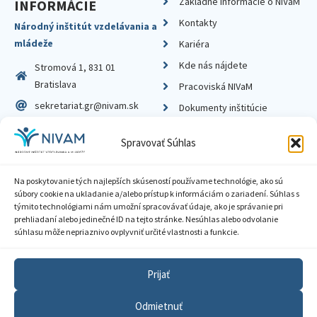
Základné informácie o NIVaM
INFORMÁCIE
Kontakty
Národný inštitút vzdelávania a
mládeže
Kariéra
Kde nás nájdete
Stromová 1, 831 01
Bratislava
Pracoviská NIVaM
sekretariat.gr@nivam.sk
Dokumenty inštitúcie
IČO: 00164348
Knižnica
Spravovať Súhlas
DIČ: 2020798714
Na poskytovanie tých najlepších skúseností používame technológie, ako sú
súbory cookie na ukladanie a/alebo prístup k informáciám o zariadení. Súhlas s
týmito technológiami nám umožní spracovávať údaje, ako je správanie pri
prehliadaní alebo jedinečné ID na tejto stránke. Nesúhlas alebo odvolanie
Zásady ochrany súkromia
súhlasu môže nepriaznivo ovplyvniť určité vlastnosti a funkcie.
Vyhlásenie o prístupnosti
Prijať
Sprístupnenie informácií
Odmietnuť
Nastavenia cookies