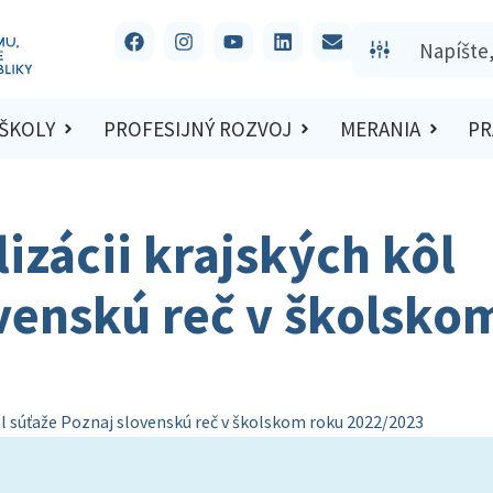
 ŠKOLY
PROFESIJNÝ ROZVOJ
MERANIA
PR
izácii krajských kôl
venskú reč v školsko
ôl súťaže Poznaj slovenskú reč v školskom roku 2022/2023