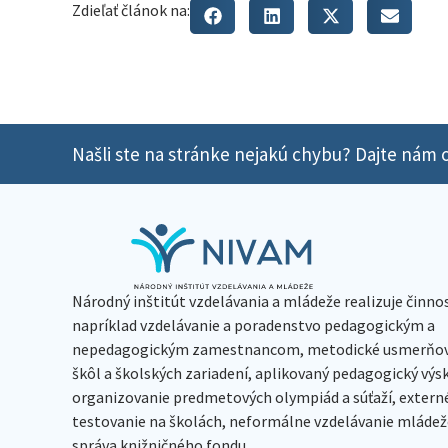
Zdieľať článok na:
Našli ste na stránke nejakú chybu? Dajte nám o
Národný inštitút vzdelávania a mládeže realizuje činno
napríklad vzdelávanie a poradenstvo pedagogickým a
nepedagogickým zamestnancom, metodické usmerňov
škôl a školských zariadení, aplikovaný pedagogický vý
organizovanie predmetových olympiád a súťaží, extern
testovanie na školách, neformálne vzdelávanie mládeže
správa knižničného fondu.