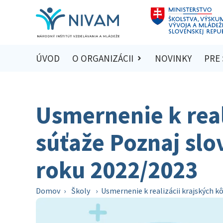
ÚVOD
O ORGANIZÁCII
NOVINKY
PRE
Usmernenie k real
súťaže Poznaj slo
roku 2022/2023
Domov
›
Školy
›
Usmernenie k realizácii krajských k