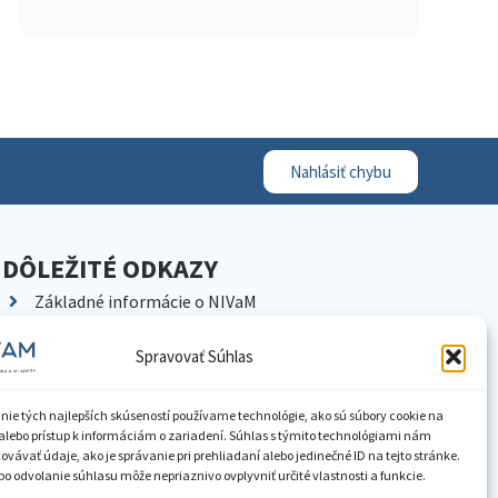
Nahlásiť chybu
DÔLEŽITÉ ODKAZY
Základné informácie o NIVaM
Kontakty
Spravovať Súhlas
Kariéra
Kde nás nájdete
nie tých najlepších skúseností používame technológie, ako sú súbory cookie na
Pracoviská NIVaM
alebo prístup k informáciám o zariadení. Súhlas s týmito technológiami nám
vávať údaje, ako je správanie pri prehliadaní alebo jedinečné ID na tejto stránke.
Dokumenty inštitúcie
o odvolanie súhlasu môže nepriaznivo ovplyvniť určité vlastnosti a funkcie.