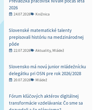
Prevádzka pracovísk NIVaM počas leta
2026
24.07.2026
Knižnica
Slovenské matematické talenty
prepisovali históriu na medzinárodnej
pôde
22.07.2026
Aktuality, Mládež
Slovensko má novú junior mládežnícku
delegátku pri OSN pre rok 2026/2028
20.07.2026
Mládež
Fórum kľúčových aktérov digitálnej
transformácie vzdelávania: Čo sme sa
dozvedeli a čo plánujeme?