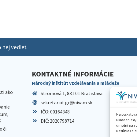
 nej vedieť.
KONTAKTNÉ INFORMÁCIE
Národný inštitút vzdelávania a mládeže
sti ako
Stromová 1, 831 01 Bratislava
sekretariat.gr@nivam.sk
anie
IČO: 00164348
skum,
Na poskytova
ukladanie a/
DIČ: 2020798714
é
umožní spraco
 či
Nesúhlas aleb